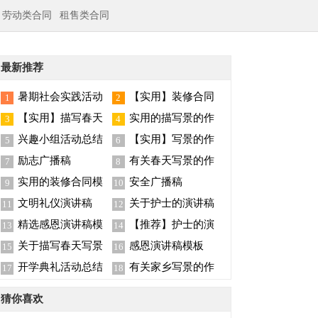
劳动类合同
租售类合同
最新推荐
暑期社会实践活动
【实用】装修合同
1
2
总结
范文汇总5篇
【实用】描写春天
实用的描写景的作
3
4
写景的作文合集7篇
文汇总6篇
兴趣小组活动总结
【实用】写景的作
5
6
文汇编7篇
励志广播稿
有关春天写景的作
7
8
文六篇
实用的装修合同模
安全广播稿
9
10
板集锦八篇
文明礼仪演讲稿
关于护士的演讲稿
11
12
锦集六篇
精选感恩演讲稿模
【推荐】护士的演
13
14
板集锦七篇
讲稿锦集8篇
关于描写春天写景
感恩演讲稿模板
15
16
的作文三篇
开学典礼活动总结
有关家乡写景的作
17
18
文300字四篇
猜你喜欢