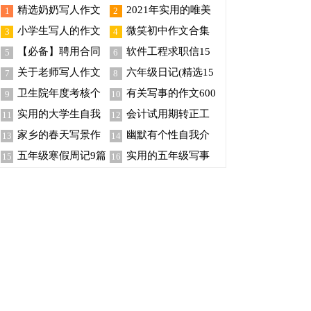
精选奶奶写人作文
2021年实用的唯美
1
2
锦集10篇
新年祝福语集锦46条
小学生写人的作文
微笑初中作文合集
3
4
(15篇)
15篇
【必备】聘用合同
软件工程求职信15
5
6
范文集锦7篇
篇
关于老师写人作文
六年级日记(精选15
7
8
300字集锦5篇
篇)
卫生院年度考核个
有关写事的作文600
9
10
人总结
字汇编八篇
实用的大学生自我
会计试用期转正工
11
12
介绍范文汇编7篇
作总结范文
家乡的春天写景作
幽默有个性自我介
13
14
文9篇
绍
五年级寒假周记9篇
实用的五年级写事
15
16
作文300字锦集8篇