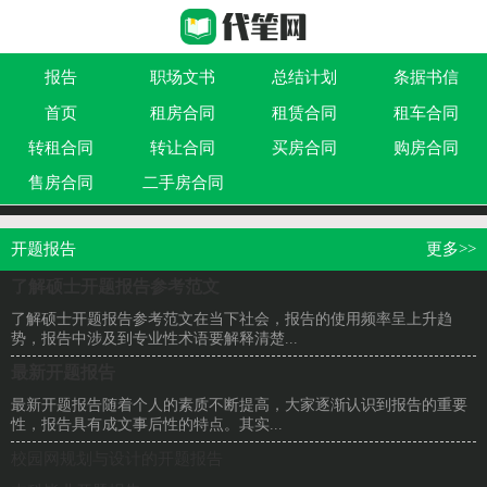
报告
职场文书
总结计划
条据书信
首页
租房合同
租赁合同
租车合同
作文大全
实用文
祝福语
买卖类合同
转租合同
转让合同
买房合同
购房合同
借贷类合同
建筑类合同
劳动类合同
租售类合同
售房合同
二手房合同
开题报告
更多>>
了解硕士开题报告参考范文
了解硕士开题报告参考范文在当下社会，报告的使用频率呈上升趋
势，报告中涉及到专业性术语要解释清楚...
最新开题报告
最新开题报告随着个人的素质不断提高，大家逐渐认识到报告的重要
性，报告具有成文事后性的特点。其实...
校园网规划与设计的开题报告