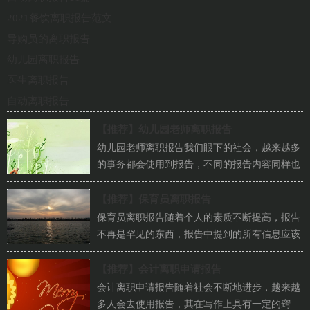
2021餐饮离职报告范文
导购员的离职报告
幼儿园离职报告
医生离职报告
自动离职报告
【推荐】
幼儿园老师离职报告
幼儿园老师离职报告我们眼下的社会，越来越多
的事务都会使用到报告，不同的报告内容同样也
是不同的。那么大家知道标准正式的报告格式...
【推荐】
保育员离职报告
保育员离职报告随着个人的素质不断提高，报告
不再是罕见的东西，报告中提到的所有信息应该
是准确无误的。我们应当如何写报告呢？以下
是...
【推荐】
会计离职申请报告
会计离职申请报告随着社会不断地进步，越来越
多人会去使用报告，其在写作上具有一定的窍