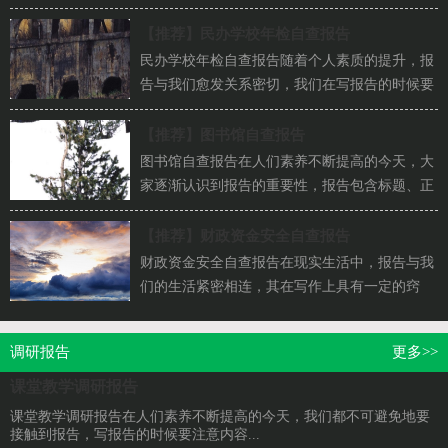
【推荐】
民办学校年检自查报告
民办学校年检自查报告随着个人素质的提升，报
告与我们愈发关系密切，我们在写报告的时候要
注意逻辑的合理性。一起来参考报告是怎么写...
【推荐】
图书馆自查报告
图书馆自查报告在人们素养不断提高的今天，大
家逐渐认识到报告的重要性，报告包含标题、正
文、结尾等。那么，报告到底怎么写才合适呢？
以...
【推荐】
财政资金安全自查报告
财政资金安全自查报告在现实生活中，报告与我
们的生活紧密相连，其在写作上具有一定的窍
门。那么什么样的报告才是有效的呢？下面是小
编...
调研报告
更多>>
课堂教学调研报告
课堂教学调研报告在人们素养不断提高的今天，我们都不可避免地要
接触到报告，写报告的时候要注意内容...