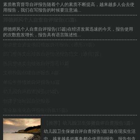
素质教育督导自评报告随着个人的素质不断提高，越来越多人会去使
用报告，我们在写报告的时候要注意涵...
师德师风个人自查自评报告(15篇)
师德师风个人自查自评报告(15篇)在经济发展迅速的今天，报告使用
的次数愈发增长，报告具有语言陈述性...
涉农整合资金项目绩效自评报告（通用19篇）
部门整体支出绩效自评情况报告范文（通用7篇）
医院整体支出绩效自评报告15篇
文明校园创建自评报告 4篇
单位年终绩效自评报告14篇
幼儿园自评自查报告(15篇)
创建平安校园自评报告
安全标准化自评报告(合集15篇)
【推荐】
幼儿园卫生保健自评自查报告3篇3
幼儿园卫生保健自评自查报告3篇3篇在现实生活
篇
中，越来越多的事务都会使用到报告，报告包含