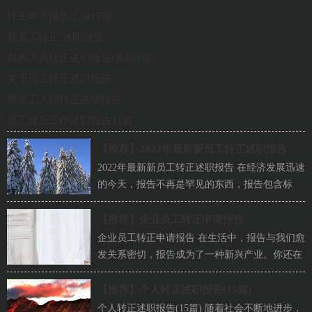
转正申请报告汇编15篇
新员工转正 述职报告
财务人员转正述职报告(集锦8篇)
关于员工转正述职报告
新员工入职转正述职报告
员工转正工作述职报告11篇
【推荐】
2022年最新新员工转正述职报告
2022年最新新员工转正述职报告 在经济发展迅速
的今天，报告不再是罕见的东西，报告包含标
题、正文、结尾等。那么你真...
【推荐】
企业员工转正申请报告
企业员工转正申请报告 在生活中，报告与我们愈
发关系密切，报告成为了一种新兴产业。你还在
对写报告感到一筹莫展吗？下...
【推荐】
个人转正述职报告(15篇)
个人转正述职报告(15篇) 随着社会不断地进步，