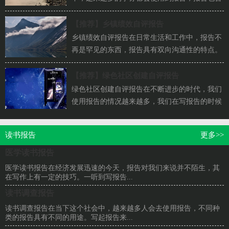
标题、正文、结尾等。为了让您不再为写报告...
【推荐】
乡镇绩效自评报告
乡镇绩效自评报告在日常生活和工作中，报告不
再是罕见的东西，报告具有双向沟通性的特点。
你还在对写报告感到一筹莫展吗？下面是小编
为...
【推荐】
绿色社区创建自评报告
绿色社区创建自评报告在不断进步的时代，我们
使用报告的情况越来越多，我们在写报告的时候
要注意语言要准确、简洁。那么你真正懂得怎...
读书报告
更多>>
医学读书报告
医学读书报告在经济发展迅速的今天，报告对我们来说并不陌生，其
在写作上有一定的技巧。一听到写报告...
读书调查报告
读书调查报告在当下这个社会中，越来越多人会去使用报告，不同种
类的报告具有不同的用途。写起报告来...