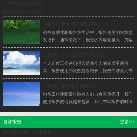
专职安全员述职报告
村支部委员述职报告
【推荐】
宿舍管理述职报告
宿舍管理述职报告在生活中，报告使用的次数愈
发增长，通常情况下，报告的内容含量大、篇幅
较长。一听到写报告就拖延症懒癌齐复发？下面
是...
【推荐】
个人岗位工作述职报告
个人岗位工作述职报告随着个人的素质不断提
高，报告使用的次数愈发增长，报告中涉及到专
业性术语要解释清楚。你还在对写报告感到一
筹...
【推荐】
销售工作述职报告
销售工作述职报告随着人们自身素质提升，我们
使用报告的情况越来越多，我们在写报告的时候
要注意逻辑的合理性。为了让您不再为写报告...
自评报告
更多>>
素质教育督导自评报告