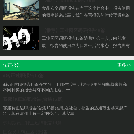
【推荐】
食品安全调研报告
食品安全调研报告在当下这个社会中，报告使用
的频率越来越高，我们在写报告的时候要避免篇
幅过长。你所见过的报告是什么样的呢？下面
是...
【推荐】
工业园区调研报告15篇
工业园区调研报告15篇随着社会一步步向前发
展，报告的使用成为日常生活的常态，报告具有
双向沟通性的特点。一听到写报告马上头昏脑
涨...
转正报告
更多>>
it转正述职报告15篇
it转正述职报告15篇在学习、工作生活中，报告使用的频率越来越高，
不同种类的报告具有不同的用途。一...
客服转正述职报告(合集15篇)
客服转正述职报告(合集15篇)在现在社会，报告的适用范围越来越广
泛，其在写作上有一定的技巧。其实写...
试用期员工转正述职报告14篇
国企员工转正述职报告