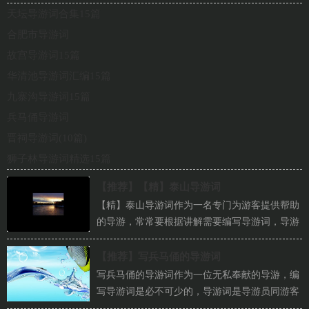
天坛导游词合集15篇
合肥市导游词
故宫导游词15篇
华清池导游词汇编15篇
九寨沟导游词15篇
兵马俑导游词
晋祠导游词(10篇)
狮子林导游词精选15篇
【推荐】
【精】泰山导游词
【精】泰山导游词作为一名专门为游客提供帮助
的导游，常常要根据讲解需要编写导游词，导游
词不是以一代百、千篇一律的，它必须是从实
际...
【推荐】
写兵马俑的导游词
写兵马俑的导游词作为一位无私奉献的导游，编
写导游词是必不可少的，导游词是导游员同游客
交流思想，向游客传播文化知识的讲解词。那