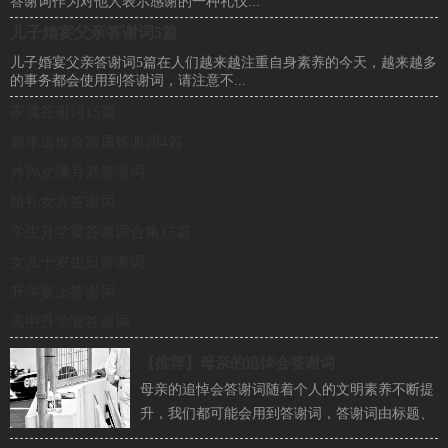
答谢词作为对他人表示感谢的一种礼仪...
儿子婚宴父亲答谢词5篇
儿子婚宴父亲答谢词5篇在人们越来越注重自身素养的今天，越来越多
的事务都会使用到答谢词，请注意不...
家属答谢词15篇
简单追悼会家属答谢词4篇
外孙女满月酒答谢词
婚礼女方答谢词
学生升学宴答谢词合集15篇
女儿十岁生日答谢词
升学宴上答谢词
高中升学宴答谢词
【推荐】
母亲的追悼会答谢词
母亲的追悼会答谢词随着个人的文明素养不断提
升，我们都可能会用到答谢词，答谢词由标题、
称谓、正文、结语几部分组成。相信许多人会...