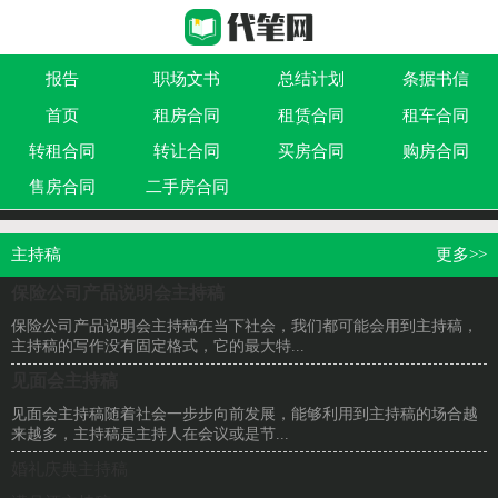
报告
职场文书
总结计划
条据书信
首页
租房合同
租赁合同
租车合同
作文大全
实用文
祝福语
买卖类合同
转租合同
转让合同
买房合同
购房合同
借贷类合同
建筑类合同
劳动类合同
租售类合同
售房合同
二手房合同
主持稿
更多>>
保险公司产品说明会主持稿
保险公司产品说明会主持稿在当下社会，我们都可能会用到主持稿，
主持稿的写作没有固定格式，它的最大特...
见面会主持稿
见面会主持稿随着社会一步步向前发展，能够利用到主持稿的场合越
来越多，主持稿是主持人在会议或是节...
婚礼庆典主持稿