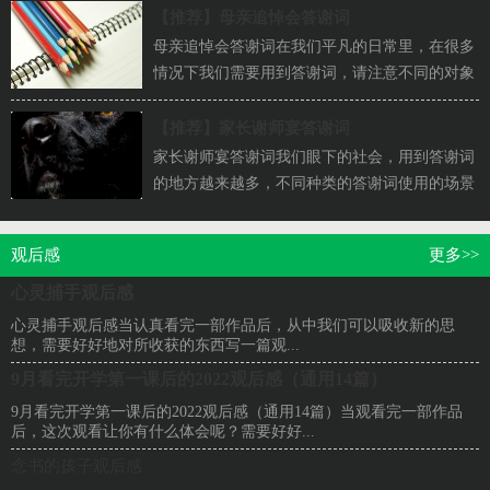
【推荐】
母亲追悼会答谢词
母亲追悼会答谢词在我们平凡的日常里，在很多
情况下我们需要用到答谢词，请注意不同的对象
有不同的答谢词。你所见过的答谢词是什么样...
【推荐】
家长谢师宴答谢词
家长谢师宴答谢词我们眼下的社会，用到答谢词
的地方越来越多，不同种类的答谢词使用的场景
也会有所不同。千万不要把答谢词写成流水账...
观后感
更多>>
心灵捕手观后感
心灵捕手观后感当认真看完一部作品后，从中我们可以吸收新的思
想，需要好好地对所收获的东西写一篇观...
9月看完开学第一课后的2022观后感（通用14篇）
9月看完开学第一课后的2022观后感（通用14篇）当观看完一部作品
后，这次观看让你有什么体会呢？需要好好...
念书的孩子观后感