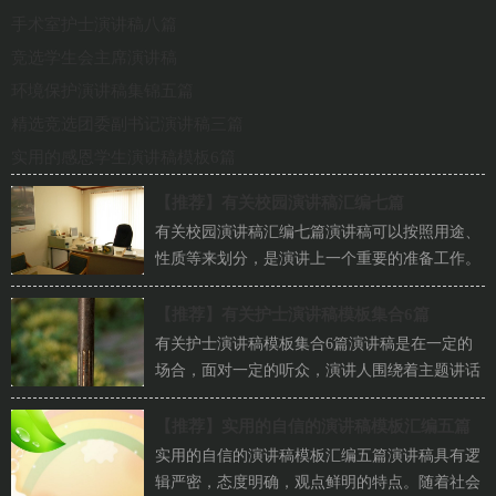
手术室护士演讲稿八篇
竞选学生会主席演讲稿
环境保护演讲稿集锦五篇
精选竞选团委副书记演讲稿三篇
实用的感恩学生演讲稿模板6篇
【推荐】
有关校园演讲稿汇编七篇
有关校园演讲稿汇编七篇演讲稿可以按照用途、
性质等来划分，是演讲上一个重要的准备工作。
在社会发展不断提速的今天，越来越多人会去...
【推荐】
有关护士演讲稿模板集合6篇
有关护士演讲稿模板集合6篇演讲稿是在一定的
场合，面对一定的听众，演讲人围绕着主题讲话
的文稿。在日新月异的现代社会中，越来越多
人...
【推荐】
实用的自信的演讲稿模板汇编五篇
实用的自信的演讲稿模板汇编五篇演讲稿具有逻
辑严密，态度明确，观点鲜明的特点。随着社会