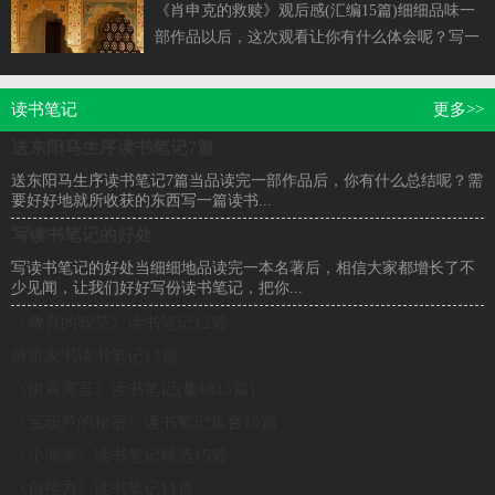
《肖申克的救赎》观后感(汇编15篇)细细品味一
部作品以后，这次观看让你有什么体会呢？写一
份观后感，记录收获与付出。你想知道观后感
怎...
读书笔记
更多>>
送东阳马生序读书笔记7篇
送东阳马生序读书笔记7篇当品读完一部作品后，你有什么总结呢？需
要好好地就所收获的东西写一篇读书...
写读书笔记的好处
写读书笔记的好处当细细地品读完一本名著后，相信大家都增长了不
少见闻，让我们好好写份读书笔记，把你...
《教育的智慧》读书笔记12篇
傅雷家书读书笔记13篇
《伊索寓言》读书笔记(集锦15篇)
《宝葫芦的秘密》读书笔记集合15篇
《小海蒂》读书笔记精选15篇
《自控力》读书笔记11篇