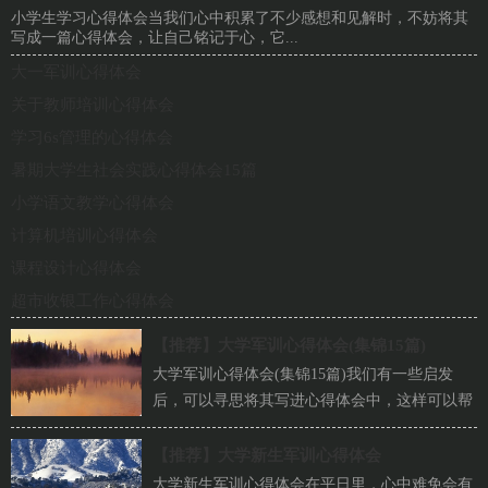
小学生学习心得体会当我们心中积累了不少感想和见解时，不妨将其
写成一篇心得体会，让自己铭记于心，它...
大一军训心得体会
关于教师培训心得体会
学习6s管理的心得体会
暑期大学生社会实践心得体会15篇
小学语文教学心得体会
计算机培训心得体会
课程设计心得体会
超市收银工作心得体会
【推荐】
大学军训心得体会(集锦15篇)
大学军训心得体会(集锦15篇)我们有一些启发
后，可以寻思将其写进心得体会中，这样可以帮
助我们总结以往思想、工作和学习。你想好怎
么...
【推荐】
大学新生军训心得体会
大学新生军训心得体会在平日里，心中难免会有