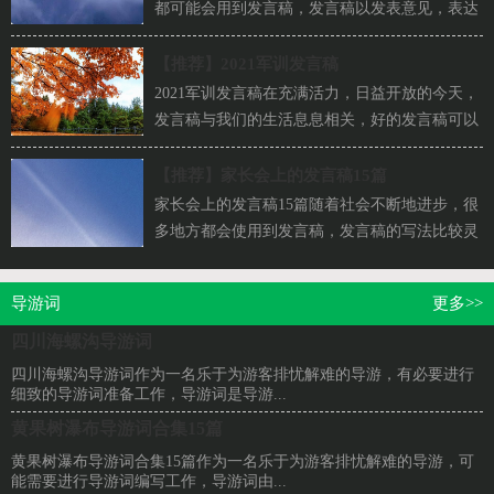
都可能会用到发言稿，发言稿以发表意见，表达
观点为主，是为演讲而事先准备好的文稿。怎样
写...
【推荐】
2021军训发言稿
2021军训发言稿在充满活力，日益开放的今天，
发言稿与我们的生活息息相关，好的发言稿可以
引导听众，使听众能更好地理解演讲的内容。为
了...
【推荐】
家长会上的发言稿15篇
家长会上的发言稿15篇随着社会不断地进步，很
多地方都会使用到发言稿，发言稿的写法比较灵
活，结构形式要求也不像演讲稿那么严格，可以
根...
导游词
更多>>
四川海螺沟导游词
四川海螺沟导游词作为一名乐于为游客排忧解难的导游，有必要进行
细致的导游词准备工作，导游词是导游...
黄果树瀑布导游词合集15篇
黄果树瀑布导游词合集15篇作为一名乐于为游客排忧解难的导游，可
能需要进行导游词编写工作，导游词由...