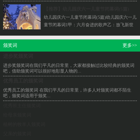
职工运动会即将胜利闭幕了，在这里，我首先
向...
【推荐】
幼儿园庆六一儿童节闭幕词(5篇)
幼儿园庆六一儿童节闭幕词(5篇)幼儿园庆六一儿
童节闭幕词1甲：六月奋进的歌声乙：放飞新世
纪的阳光丙：六月欢乐的笑声丁：飘扬新世纪的
希...
颁奖词
更多>>
进步奖颁奖词
进步奖颁奖词在我们平凡的日常里，大家都接触过比较经典的颁奖词
吧，借助颁奖词可以很好地彰显人物的...
优秀员工的颁奖词
优秀员工的颁奖词 在我们平凡的日常里，许多人对颁奖词都不陌生
吧，颁奖词适用于颁奖...
优秀班主任颁奖词
给母亲颁奖词
植树的牧羊人颁奖词
父亲的颁奖词