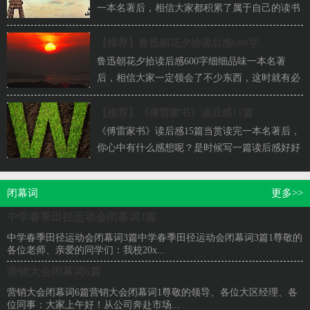
一本名著后，相信大家都积累了属于自己的读书
感悟，为此需要认真地写一写读后感了。那么...
【推荐】
鲁迅朝花夕拾读后感600字
鲁迅朝花夕拾读后感600字细细品味一本名著
后，相信大家一定领会了不少东西，这时就有必
须要写一篇读后感了！为了让您不再为写读后感
头...
【推荐】
《傅雷家书》读后感15篇
《傅雷家书》读后感15篇当赏读完一本名著后，
你心中有什么感想呢？是时候写一篇读后感好好
记录一下了。你想好怎么写读后感了吗？以下
是...
闭幕词
更多>>
中学春季田径运动会闭幕词3篇
中学春季田径运动会闭幕词3篇中学春季田径运动会闭幕词3篇1尊敬的
各位老师、亲爱的同学们：我校20x...
营销大会闭幕词6篇
营销大会闭幕词6篇营销大会闭幕词1尊敬的领导、各位大区经理、各
位同事：大家上午好！从公司奔赴市场...