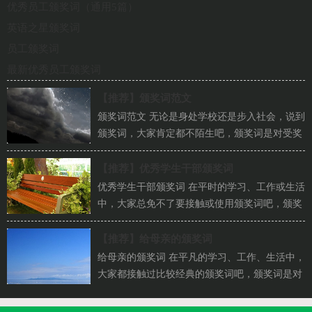
优秀员工颁奖词（通用5篇）
英语之星颁奖词
员工颁奖词
最新优秀员工颁奖词
【推荐】
颁奖词范文
颁奖词范文 无论是身处学校还是步入社会，说到
颁奖词，大家肯定都不陌生吧，颁奖词是对受奖
对象的事迹所做的一种陈述性...
【推荐】
优秀学生干部颁奖词
优秀学生干部颁奖词 在平时的学习、工作或生活
中，大家总免不了要接触或使用颁奖词吧，颁奖
词适用于颁奖典礼上的颁奖...
【推荐】
给母亲的颁奖词
给母亲的颁奖词 在平凡的学习、工作、生活中，
大家都接触过比较经典的颁奖词吧，颁奖词是对
受表彰的公众人物颁发奖项...