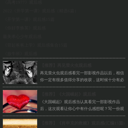
《高考1977》观后感
2022《开学第一课》观后感（精选6篇）
《开学第一课》观后感15篇
《你好李焕英》观后感
最美孝心少年观后感
《背起爸爸上学》观后感集合15篇
《放牛班》观后感
【推荐】
再见萤火虫观后感
再见萤火虫观后感看完一部影视作品以后，相信
你一定有很多值得分享的收获，这时候十分有必
须要写一篇观后感了！可能你现在毫无头绪吧，
下...
【推荐】
《大国崛起》观后感
《大国崛起》观后感当认真看完一部影视作品
后，这次观看让你心中有什么感想呢？写一份观
后感，记录收获与付出。快来参考观后感是怎么
写...
【推荐】
《肖申克的救赎》观后感(汇编15篇)