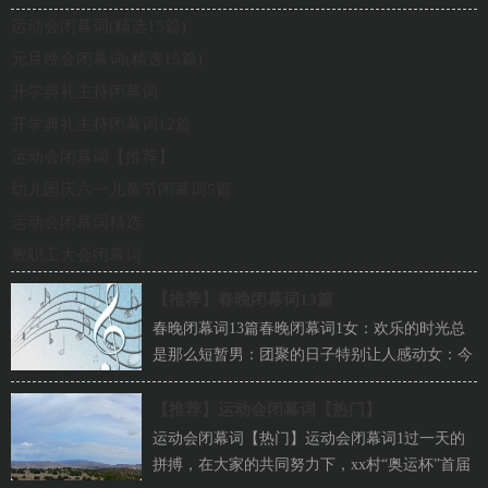
运动会闭幕词(精选15篇)
元旦晚会闭幕词(精选15篇)
开学典礼主持闭幕词
开学典礼主持闭幕词12篇
运动会闭幕词【推荐】
幼儿园庆六一儿童节闭幕词5篇
运动会闭幕词精选
教职工大会闭幕词
【推荐】
春晚闭幕词13篇
春晚闭幕词13篇春晚闭幕词1女：欢乐的时光总
是那么短暂男：团聚的日子特别让人感动女：今
天，我们欢歌笑语男：今天，我们畅想未来女：
让我们记...
【推荐】
运动会闭幕词【热门】
运动会闭幕词【热门】运动会闭幕词1过一天的
拼搏，在大家的共同努力下，xx村“奥运杯”首届