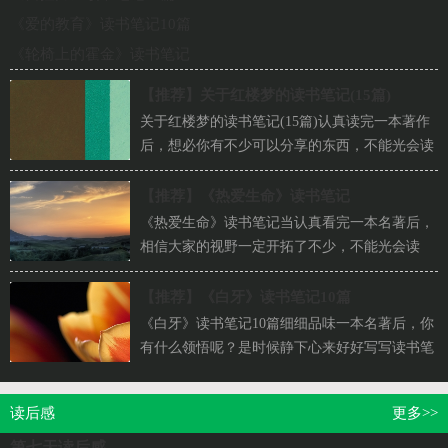
《爱的教育》读书笔记10篇
《轮椅上的霍金》读书笔记
【推荐】
关于红楼梦的读书笔记(15篇)
关于红楼梦的读书笔记(15篇)认真读完一本著作
后，想必你有不少可以分享的东西，不能光会读
哦，写一篇读书笔记吧。是不是无从下笔、没
有...
【推荐】
《热爱生命》读书笔记
《热爱生命》读书笔记当认真看完一本名著后，
相信大家的视野一定开拓了不少，不能光会读
哦，写一篇读书笔记吧。你想好怎么写读书笔记
了...
【推荐】
《白牙》读书笔记10篇
《白牙》读书笔记10篇细细品味一本名著后，你
有什么领悟呢？是时候静下心来好好写写读书笔
记了。你想知道读书笔记怎么写吗？以下是小
编...
读后感
更多>>
第七天读后感