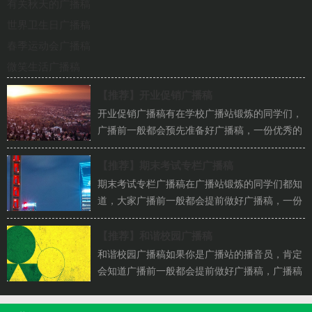
有关秋天的广播稿
世界卫生日广播稿
春季运动会广播稿
微笑生活广播稿
【推荐】
开业促销广播稿
开业促销广播稿有在学校广播站锻炼的同学们，
广播前一般都会预先准备好广播稿，一份优秀的
广播稿能提高节目效果，怎样写广播稿才更能
吸...
【推荐】
期末考试专栏广播稿
期末考试专栏广播稿在广播站锻炼的同学们都知
道，大家广播前一般都会提前做好广播稿，一份
优秀的广播稿能提高节目效果，那么你有了解
过...
【推荐】
和谐校园广播稿
和谐校园广播稿如果你是广播站的播音员，肯定
会知道广播前一般都会提前做好广播稿，广播稿
写得优秀才会有更好的广播效果，如何把广播
稿...