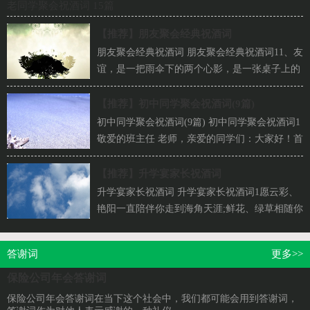
老同学聚会祝酒词 15篇
【推荐】
朋友聚会经典祝酒词
朋友聚会经典祝酒词 朋友聚会经典祝酒词11、友
谊，是一把雨伞下的两个心影，是一张桌子上的
两对明眸，友谊，它是思想土壤...
【推荐】
初中同学聚会祝酒词(9篇)
初中同学聚会祝酒词(9篇) 初中同学聚会祝酒词1
敬爱的班主任 老师，亲爱的同学们：大家好！首
先，请让我借此机会，代表 中学...
【推荐】
升学宴家长祝酒词
升学宴家长祝酒词 升学宴家长祝酒词1愿云彩、
艳阳一直陪伴你走到海角天涯;鲜花、绿草相随你
铺展远大的前程。生活...
答谢词
更多>>
保险公司年会答谢词
保险公司年会答谢词在当下这个社会中，我们都可能会用到答谢词，