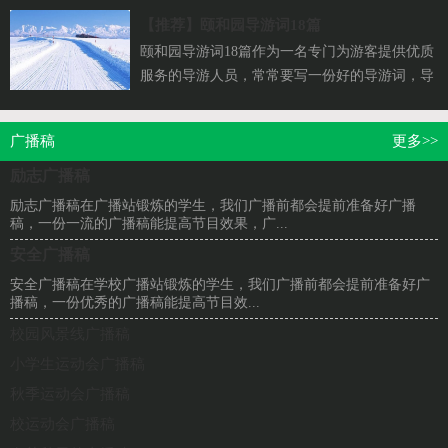
么...
【推荐】
颐和园导游词18篇
颐和园导游词18篇作为一名专门为游客提供优质
服务的导游人员，常常要写一份好的导游词，导
游词是讲解当地的基本情况，介绍风土人情的
文...
广播稿
更多>>
励志广播稿
励志广播稿在广播站锻炼的学生，我们广播前都会提前准备好广播
稿，一份一流的广播稿能提高节目效果，广...
安全广播稿
安全广播稿在学校广播站锻炼的学生，我们广播前都会提前准备好广
播稿，一份优秀的广播稿能提高节目效...
校园风景线广播稿
小学生运动会广播稿
秋季运动会广播稿
校运动会广播稿