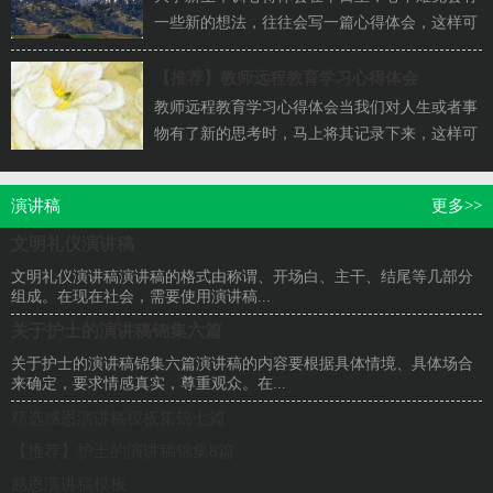
一些新的想法，往往会写一篇心得体会，这样可
以不断更新自己的想法。那么问题来了，应该如
何...
【推荐】
教师远程教育学习心得体会
教师远程教育学习心得体会当我们对人生或者事
物有了新的思考时，马上将其记录下来，这样可
以帮助我们总结以往思想、工作和学习。那么...
演讲稿
更多>>
文明礼仪演讲稿
文明礼仪演讲稿演讲稿的格式由称谓、开场白、主干、结尾等几部分
组成。在现在社会，需要使用演讲稿...
关于护士的演讲稿锦集六篇
关于护士的演讲稿锦集六篇演讲稿的内容要根据具体情境、具体场合
来确定，要求情感真实，尊重观众。在...
精选感恩演讲稿模板集锦七篇
【推荐】护士的演讲稿锦集8篇
感恩演讲稿模板