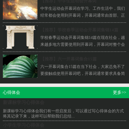
【推荐】
中学生运动会开幕词
中学生运动会开幕词在学习、工作生活中，我们
经常都会使用到开幕词，开幕词通常由首部、正
文和结束语三部分组成。那么要怎样才能写得...
【推荐】
学校春季运动会开幕词集锦14篇
学校春季运动会开幕词集锦14篇在现在社会，越
来越多地方需要使用到开幕词，开幕词对整个会
议或活动的成功举行起着引导作用。相信许多...
【推荐】
六一开幕词集合15篇
六一开幕词集合15篇在当下社会，大家总免不了
要接触或使用开幕词吧，开幕词通常要求具备简
明性、口语化、宣告性、引导性和鼓动性，这
五...
心得体会
更多>>
新课标学习心得体会
新课标学习心得体会我们有一些启发后，可以通过写心得体会的方式
将其记录下来，这样可以帮助我们总结...
小学生学习心得体会