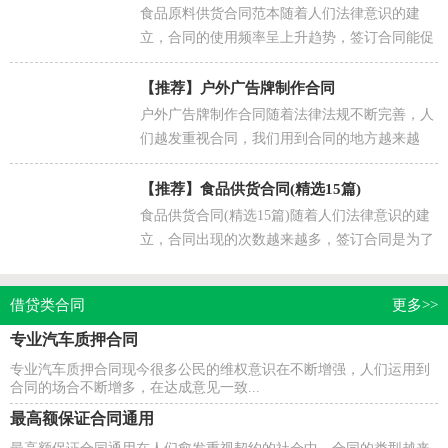
食品原料供货合同范本随着人们法律意识的建
立，合同的使用频率呈上升趋势，签订合同能促
使双方规范地承诺和履行合作。那么常见的合同
书是什么样...
【推荐】
户外广告牌制作合同
户外广告牌制作合同随着法律法规不断完善，人
们越发重视合同，我们用到合同的地方越来越
多，它也是减少和防止发生争议的重要措施。那
么相关的合同...
【推荐】
食品供货合同(精选15篇)
食品供货合同(精选15篇)随着人们法律意识的建
立，合同出现的次数越来越多，签订合同是为了
保障双方的利益，避免不必要的争端。合同有不
同的类型，当...
借贷类合同
更多>>
专业汽车质押合同
专业汽车质押合同现今很多公民的维权意识在不断增强，人们运用到
合同的场合不断增多，在达成意见一致...
最高额保证合同通用