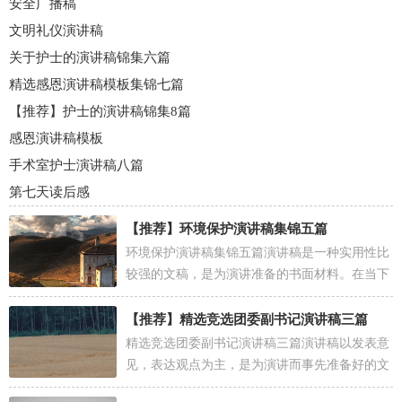
安全广播稿
文明礼仪演讲稿
关于护士的演讲稿锦集六篇
精选感恩演讲稿模板集锦七篇
【推荐】护士的演讲稿锦集8篇
感恩演讲稿模板
手术室护士演讲稿八篇
第七天读后感
【推荐】
环境保护演讲稿集锦五篇
环境保护演讲稿集锦五篇演讲稿是一种实用性比
较强的文稿，是为演讲准备的书面材料。在当下
社会，演讲稿使用的情况越来越多，来参考自己
需要的演讲...
【推荐】
精选竞选团委副书记演讲稿三篇
精选竞选团委副书记演讲稿三篇演讲稿以发表意
见，表达观点为主，是为演讲而事先准备好的文
稿。在社会发展不断提速的今天，演讲稿与我们