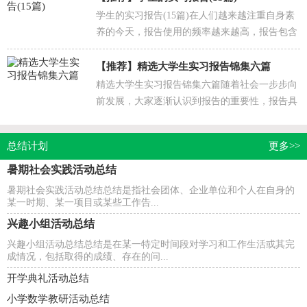
学生的实习报告(15篇)在人们越来越注重自身素
养的今天，报告使用的频率越来越高，报告包含
标题、正文、结尾等。那么什么样的报告才是有
效的呢？下...
【推荐】
精选大学生实习报告锦集六篇
精选大学生实习报告锦集六篇随着社会一步步向
前发展，大家逐渐认识到报告的重要性，报告具
有语言陈述性的特点。其实写报告并没有想象中
那么难，以...
总结计划
更多>>
暑期社会实践活动总结
暑期社会实践活动总结总结是指社会团体、企业单位和个人在自身的
某一时期、某一项目或某些工作告...
兴趣小组活动总结
兴趣小组活动总结总结是在某一特定时间段对学习和工作生活或其完
成情况，包括取得的成绩、存在的问...
开学典礼活动总结
小学数学教研活动总结