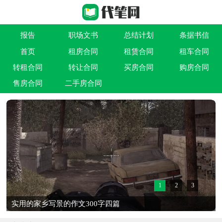
报告
职场文书
总结计划
条据书信
首页
租房合同
租赁合同
租车合同
作文大全
实用文
祝福语
买卖类合同
转租合同
转让合同
买房合同
购房合同
借贷类合同
建筑类合同
劳动类合同
租售类合同
售房合同
二手房合同
1
2
3
实用的家乡写景的作文300字四篇