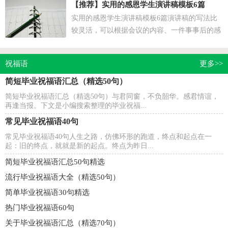
的生活息息...
【推荐】
实用的感恩学生演讲稿模板6篇
实用的感恩学生演讲稿模板6篇演讲稿的写法比
较灵活，可以根据会议的内容、一件事事后的感
想、需要等情况而有所区别。随着社会一步步向
前发展，...
祝福语
更多>>
简短毕业祝福语汇总（精选50句）
简短毕业祝福语汇总（精选50句）与君同窗，不负韶华。感君情谊，
再逢当报。下文是小编搜索整理的毕业祝福...
常见毕业祝福语40句
常见毕业祝福语40句人生之路，仿佛环形的跑道，终点和起点在一
起：旧的终点，就就是新的起点。终点为昨日...
简短毕业祝福语汇总50句精选
流行毕业祝福语大全（精选50句）
简单毕业祝福语30句精选
热门毕业祝福语60句
关于毕业祝福语汇总（精选70句）