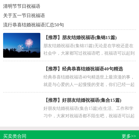
清明节节日祝福语
关于五一节日祝福语
流行恭喜结婚祝福语汇总50句
【推荐】
朋友结婚祝福语(集锦15篇)
朋友结婚祝福语(集锦15篇)无论是在学校还是在
社会中，大家都写过祝福语吧，祝福语可以起到
增进人与人之间情感交流的作用。相信写祝福语
是一个让...
【推荐】
经典恭喜结婚祝福语40句精选
经典恭喜结婚祝福语40句精选世上最浪漫的事，
就是与心爱的人一起慢慢的变老，你们已经一起
走过了二十五年的年华，接下来还有很多的十年
二十年，你们...
【推荐】
好朋友结婚祝福语(集合15篇)
好朋友结婚祝福语(集合15篇)在生活、工作和学
习中，大家对祝福语都不陌生吧，祝福语可以起
到增进人与人之间情感交流的作用。那么要怎样
才能写得...
买卖类合同
更多>>