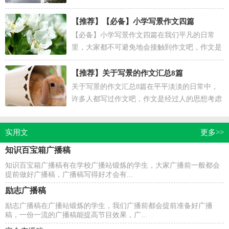
人们把记忆中所存储的有关知识、经验和思想用
书面形式...
【推荐】
【必备】小学写景作文四篇
【必备】小学写景作文四篇在我们平凡的日常
里，大家都不可避免地会接触到作文吧，作文是
一种言语活动，具有高度的综合性和创造性。那
么，怎么去写作...
【推荐】
关于写景的作文汇总8篇
关于写景的作文汇总8篇在平平淡淡的日常中，
许多人都写过作文吧，作文是经过人的思想考虑
和语言组织，通过文字来表达一个主题意义的记
叙方法。你...
实用文
更多>>
知识百宝箱广播稿
知识百宝箱广播稿有在学校广播站锻炼的学生，大家广播前一般都会
提前做好广播稿，广播稿写得好才会有...
励志广播稿
励志广播稿在广播站锻炼的学生，我们广播前都会提前准备好广播
稿，一份一流的广播稿能提高节目效果，广...