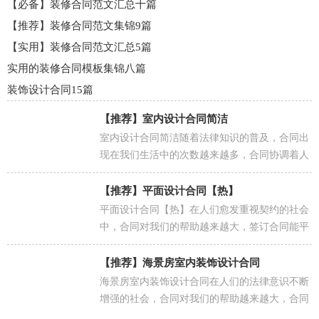
【必备】装修合同范文汇总十篇
【推荐】装修合同范文集锦9篇
【实用】装修合同范文汇总5篇
实用的装修合同模板集锦八篇
装饰设计合同15篇
【推荐】
室内设计合同简洁
室内设计合同简洁随着法律知识的普及，合同出
现在我们生活中的次数越来越多，合同协调着人
与人，人与事之间的关系。那么合同要怎么拟
定？想必这让大...
【推荐】
平面设计合同【热】
平面设计合同【热】在人们愈发重视契约的社会
中，合同对我们的帮助越来越大，签订合同能平
衡双方当事人的平等地位。那么常见的合同书是
什么样的...
【推荐】
海景房室内装饰设计合同
海景房室内装饰设计合同在人们的法律意识不断
增强的社会，合同对我们的帮助越来越大，合同
协调着人与人，人与事之间的关系。那么一份详