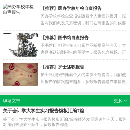
【推荐】
民办学校年检自查报告
民办学校年检自查报告随着个人素质的提升，报
告与我们愈发关系密切，我们在写报告的时候要
注意逻辑的合理性。一起来参考报告是怎么写的
吧，以下是...
【推荐】
图书馆自查报告
图书馆自查报告在人们素养不断提高的今天，大
家逐渐认识到报告的重要性，报告包含标题、正
文、结尾等。那么，报告到底怎么写才合适呢？
以下是小编帮...
【推荐】
护士述职报告
护士述职报告随着个人的素质不断提高，我们使
用报告的情况越来越多，多数报告都是在事情做
完或发生后撰写的。其实写报告并没有想象中那
么难，下面...
职场文书
更多>>
关于会计学大学生实习报告模板汇编7篇
关于会计学大学生实习报告模板汇编7篇在经济发展迅速的今天，报告
对我们来说并不陌生，多数报告都是...