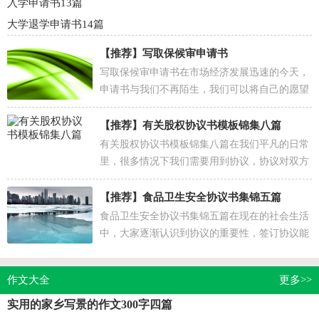
入学申请书13篇
大学退学申请书14篇
【推荐】
写取保候审申请书
写取保候审申请书在市场经济发展迅速的今天，
申请书与我们不再陌生，我们可以将自己的愿望
和请求写进申请书里。为了让您在写申请书中更
加简单方...
【推荐】
有关股权协议书模板锦集八篇
有关股权协议书模板锦集八篇在我们平凡的日常
里，很多情况下我们需要用到协议，协议对双方
的事务履行起到积极作用。想写协议却不知道该
请教谁？以...
【推荐】
食品卫生安全协议书集锦五篇
食品卫生安全协议书集锦五篇在现在的社会生活
中，大家逐渐认识到协议的重要性，签订协议能
够保证双方合作愉快。相信很多朋友都对拟协议
感到非常...
作文大全
更多>>
实用的家乡写景的作文300字四篇