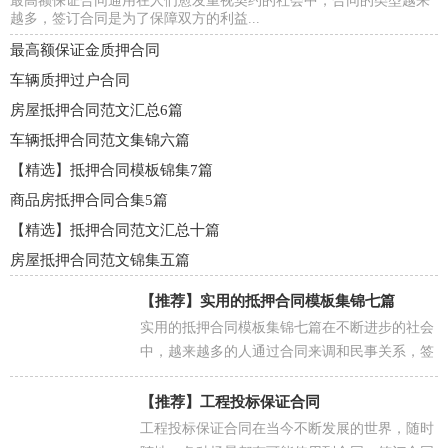
最高额保证合同通用在人们愈发重视契约的社会中，合同的类型越来
越多，签订合同是为了保障双方的利益...
最高额保证金质押合同
车辆质押过户合同
房屋抵押合同范文汇总6篇
车辆抵押合同范文集锦六篇
【精选】抵押合同模板锦集7篇
商品房抵押合同合集5篇
【精选】抵押合同范文汇总十篇
房屋抵押合同范文锦集五篇
【推荐】
实用的抵押合同模板集锦七篇
实用的抵押合同模板集锦七篇在不断进步的社会
中，越来越多的人通过合同来调和民事关系，签
订合同能平衡双方当事人的平等地位。相信很多
朋友都对...
【推荐】
工程投标保证合同
工程投标保证合同在当今不断发展的世界，随时