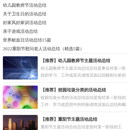
幼儿园教师节活动总结
关于卫生日的活动总结
好家风好家训活动总结
亲子游戏活动总结
世界献血日活动总结15篇
2022重阳节慰问老人活动总结（精选5篇）
【推荐】
幼儿园教师节主题活动总结
幼儿园教师节主题活动总结总结是事后对某一阶
段的学习、工作或其完成情况加以回顾和分析的
一种书面材料，它可以促使我们思考，我想我们
需要写一...
【推荐】
校园垃圾分类的活动总结
校园垃圾分类的活动总结总结是指对某一阶段的
工作、学习或思想中的经验或情况加以总结和概
括的书面材料，通过它可以正确认识以往学习和
工作中...
【推荐】
重阳节主题活动总结
重阳节主题活动总结总结是指对某一阶段的工