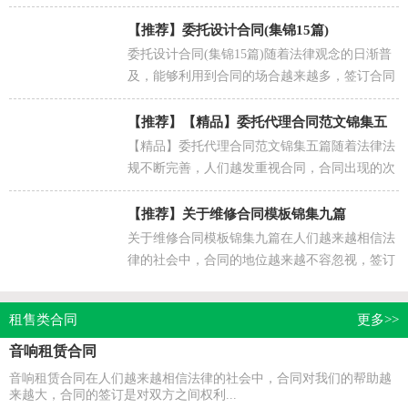
【推荐】
委托设计合同(集锦15篇)
委托设计合同(集锦15篇)随着法律观念的日渐普
及，能够利用到合同的场合越来越多，签订合同
能促使双方规范地承诺和履行合作。相信大家又
在为写合...
【推荐】
【精品】委托代理合同范文锦集五
【精品】委托代理合同范文锦集五篇随着法律法
篇
规不断完善，人们越发重视合同，合同出现的次
数越来越多，签订合同是减少和防止发生争议的
重要措施。...
【推荐】
关于维修合同模板锦集九篇
关于维修合同模板锦集九篇在人们越来越相信法
律的社会中，合同的地位越来越不容忽视，签订
合同能够较为有效的约束违约行为。那么问题来
了，到底应...
租售类合同
更多>>
音响租赁合同
音响租赁合同在人们越来越相信法律的社会中，合同对我们的帮助越
来越大，合同的签订是对双方之间权利...