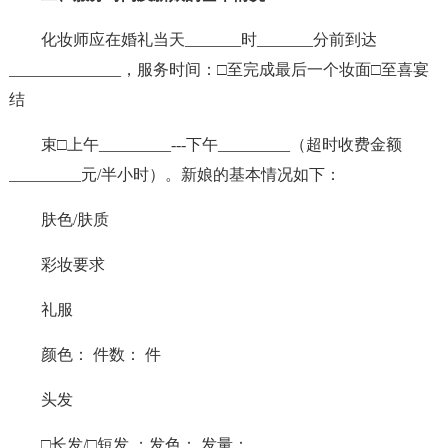
化妆师应在婚礼当天_______时_______分前到达
______________，服务时间：□至完成最后一个妆面□至喜宴
结
束□上午_________---下午_________（超时收费金额
_________元/半小时）。新娘的基本情况如下：
肤色/肤质
彩妆要求
礼服
颜色： 件数： 件
头发
□长发/□短发 ；发色： 发量：