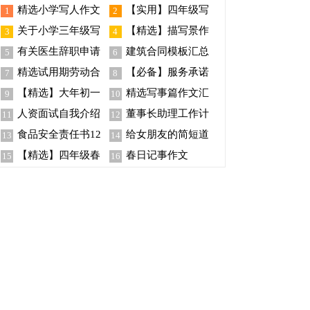
精选小学写人作文
【实用】四年级写
1
2
300字汇总8篇
事作文合集6篇
关于小学三年级写
【精选】描写景作
3
4
事作文6篇
文300字6篇
有关医生辞职申请
建筑合同模板汇总
5
6
书汇编八篇
八篇
精选试用期劳动合
【必备】服务承诺
7
8
同模板汇总8篇
书模板九篇
【精选】大年初一
精选写事篇作文汇
9
10
的作文集锦5篇
编10篇
人资面试自我介绍
董事长助理工作计
11
12
划15篇
食品安全责任书12
给女朋友的简短道
13
14
篇
歉信
【精选】四年级春
春日记事作文
15
16
游作文合集9篇