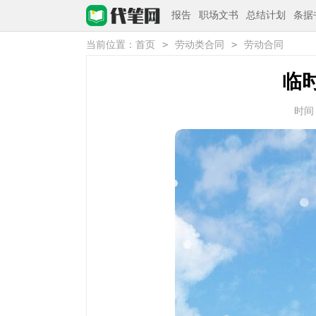
报告
职场文书
总结计划
条据
>
>
当前位置：
首页
劳动类合同
劳动合同
临
时间：2