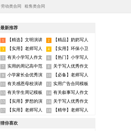
劳动类合同
租售类合同
最新推荐
【精选】文明演讲
【精品】奶奶写人
1
2
稿模板汇编8篇
作文集合五篇
【实用】老师写人
【实用】环保小卫
3
4
作文集合六篇
士演讲稿4篇
有关小学写人作文
【热门】小学写人
5
6
集合8篇
作文集合五篇
实用的周记高中范
关于写人优秀作文
7
8
文合集七篇
汇总8篇
小学家长会优秀演
【必备】老师写人
9
10
讲稿
作文集合八篇
有关感恩母校演讲
实用广告合同模板
11
12
稿汇编五篇
集合
有关学生周记模板
有关叙事写人作文
13
14
锦集五篇
集合5篇
【实用】梦想的演
关于写人优秀作文
15
16
讲稿模板集合七篇
300字合集7篇
【实用】老师写人
【精华】老师写人
17
18
作文集合7篇
作文集合九篇
猜你喜欢