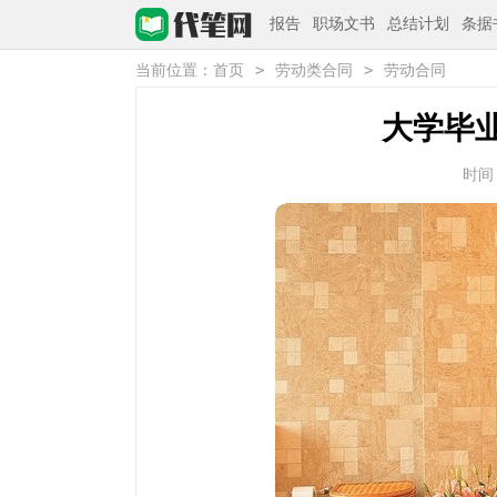
报告
职场文书
总结计划
条据
>
>
当前位置：
首页
劳动类合同
劳动合同
大学毕
时间：2