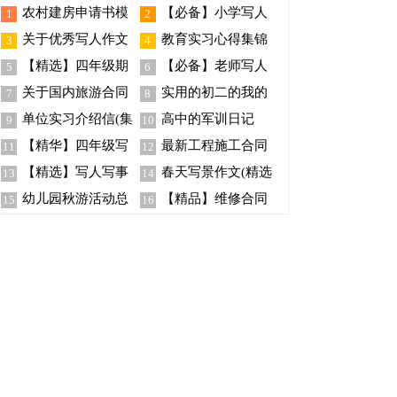
农村建房申请书模
【必备】小学写人
1
2
板汇编六篇
作文400字合集6篇
关于优秀写人作文
教育实习心得集锦
3
4
600字汇总8篇
15篇
【精选】四年级期
【必备】老师写人
5
6
中考试作文锦集五篇
作文300字锦集五篇
关于国内旅游合同
实用的初二的我的
7
8
模板汇编5篇
作文集合7篇
单位实习介绍信(集
高中的军训日记
9
10
锦15篇)
【精华】四年级写
最新工程施工合同
11
12
事作文合集10篇
【精选】写人写事
春天写景作文(精选
13
14
作文300字锦集十篇
15篇)
幼儿园秋游活动总
【精品】维修合同
15
16
结15篇
集合10篇