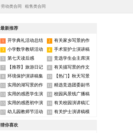
劳动类合同
租售类合同
最新推荐
开学典礼活动总结
有关家乡写景的作
1
2
文300字四篇
小学数学教研活动
手术室护士演讲稿
3
4
总结
八篇
第七天读后感
竞选学生会主席演
5
6
讲稿
【推荐】旅游日记
有关描写景的作文
7
8
四篇
600字6篇
环境保护演讲稿集
【热门】秋天写景
9
10
锦五篇
作文四篇
实用的湖写景的作
精选竞选团委副书
11
12
文10篇
记演讲稿三篇
实用的感恩学生演
校园风景线广播稿
13
14
讲稿模板6篇
实用的感恩初中演
有关校园演讲稿汇
15
16
讲稿三篇
编七篇
幼儿园教师节活动
有关护士演讲稿模
17
18
总结
板集合6篇
猜你喜欢