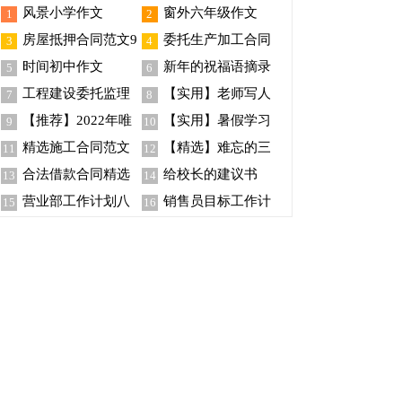
风景小学作文
窗外六年级作文
1
2
房屋抵押合同范文9
委托生产加工合同
3
4
篇
【荐】
时间初中作文
新年的祝福语摘录
5
6
88句
工程建设委托监理
【实用】老师写人
7
8
合同
作文300字锦集六篇
【推荐】2022年唯
【实用】暑假学习
9
10
美新年祝福语集锦96条
计划模板八篇
精选施工合同范文
【精选】难忘的三
11
12
汇编五篇
年级作文300字九篇
合法借款合同精选
给校长的建议书
13
14
15篇
【热】
营业部工作计划八
销售员目标工作计
15
16
篇
划范文