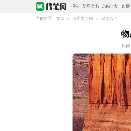
报告
职场文书
总结计划
条据
>
>
当前位置：
首页
买卖类合同
采购合同
物
时间：2