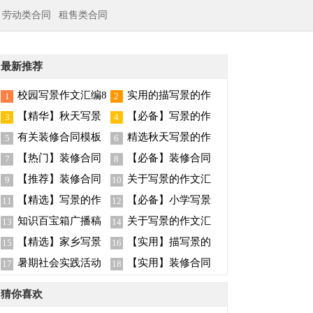
劳动类合同
租售类合同
最新推荐
校园写景作文汇编8
实用的描写景的作
1
2
篇
文400字5篇
【精华】秋天写景
【必备】写景的作
3
4
作文八篇
文合集十篇
有关装修合同模板
精选秋天写景的作
5
6
汇总七篇
文汇编9篇
【热门】装修合同
【必备】装修合同
7
8
模板锦集五篇
范文汇总十篇
【推荐】装修合同
关于写景的作文汇
9
10
范文集锦9篇
总九篇
【精选】写景的作
【必备】小学写景
11
12
文汇总七篇
作文四篇
知识百宝箱广播稿
关于写景的作文汇
13
14
总8篇
【精选】家乡写景
【实用】描写景的
15
16
的作文八篇
作文300字九篇
暑期社会实践活动
【实用】装修合同
17
18
总结
范文汇总5篇
猜你喜欢