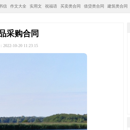
书信
作文大全
实用文
祝福语
买卖类合同
借贷类合同
建筑类合同
品采购合同
022-10-20 11:23:15