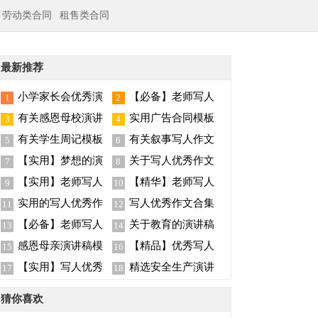
劳动类合同
租售类合同
最新推荐
小学家长会优秀演
【必备】老师写人
1
2
讲稿
作文集合八篇
有关感恩母校演讲
实用广告合同模板
3
4
稿汇编五篇
集合
有关学生周记模板
有关叙事写人作文
5
6
锦集五篇
集合5篇
【实用】梦想的演
关于写人优秀作文
7
8
讲稿模板集合七篇
300字合集7篇
【实用】老师写人
【精华】老师写人
9
10
作文集合7篇
作文集合九篇
实用的写人优秀作
写人优秀作文合集
11
12
文汇编九篇
十篇
【必备】老师写人
关于教育的演讲稿
13
14
作文集锦10篇
模板集合六篇
感恩母亲演讲稿模
【精品】优秀写人
15
16
板汇编9篇
作文集锦7篇
【实用】写人优秀
精选安全生产演讲
17
18
作文合集5篇
稿模板集合8篇
猜你喜欢