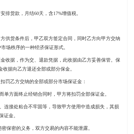
司安排货款，月结60天，含17%增值税。
合甲方供货条件后，甲乙双方签定合同，同时乙方向甲方交纳
护市场秩序的一种经济保证形式。
保证金收据，作为交、退款凭据，此收据由乙方妥善保管。保
金收据向乙方退还全部或部分保金。
有权扣罚乙方交纳的全部或部分市场保证金：
方同意而单方面终止经销合同时，甲方将扣罚全部保证金。
如封口、连接处粘合不牢固等，导致甲方使用中造成损失，其损
保证金。
业秘密保密的义务，双方交易的内容不能泄露。