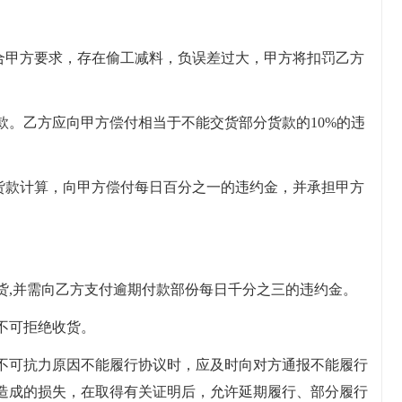
符合甲方要求，存在偷工减料，负误差过大，甲方将扣罚乙方
付款。乙方应向甲方偿付相当于不能交货部分货款的10%的违
分货款计算，向甲方偿付每日百分之一的违约金，并承担甲方
止供货,并需向乙方支付逾期付款部份每日千分之三的违约金。
方不可拒绝收货。
于不可抗力原因不能履行协议时，应及时向对方通报不能履行
造成的损失，在取得有关证明后，允许延期履行、部分履行