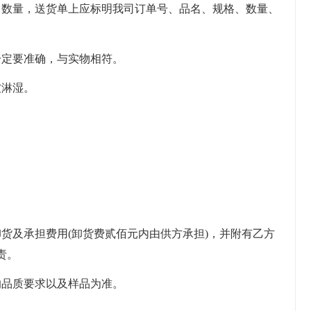
格、数量，送货单上应标明我司订单号、品名、规格、数量、
量一定要准确，与实物相符。
被淋湿。
。
。
、卸货及承担费用(卸货费贰佰元内由供方承担)，并附有乙方
责。
定的品质要求以及样品为准。