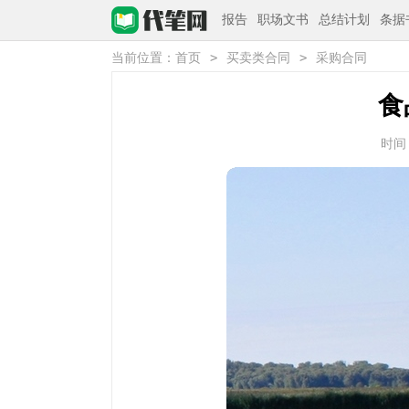
报告
职场文书
总结计划
条据
>
>
当前位置：
首页
买卖类合同
采购合同
食
时间：2