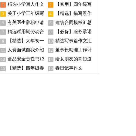
精选小学写人作文
【实用】四年级写
1
2
300字汇总8篇
事作文合集6篇
关于小学三年级写
【精选】描写景作
3
4
事作文6篇
文300字6篇
有关医生辞职申请
建筑合同模板汇总
5
6
书汇编八篇
八篇
精选试用期劳动合
【必备】服务承诺
7
8
同模板汇总8篇
书模板九篇
【精选】大年初一
精选写事篇作文汇
9
10
的作文集锦5篇
编10篇
人资面试自我介绍
董事长助理工作计
11
12
划15篇
食品安全责任书12
给女朋友的简短道
13
14
篇
歉信
【精选】四年级春
春日记事作文
15
16
游作文合集9篇