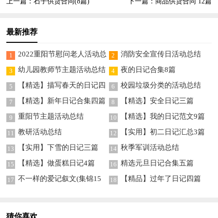
上一篇：
石子供货合同(8篇)
下一篇：
商品供货合同 12篇
最新推荐
2022重阳节慰问老人活动总
消防安全宣传日活动总结
1
2
结（精选5篇）
幼儿园教师节主题活动总结
夜的日记合集8篇
3
4
【精选】描写春天的日记四
校园垃圾分类的活动总结
5
6
篇
【精选】新年日记合集四篇
【精选】安全日记三篇
7
8
重阳节主题活动总结
【精选】我的日记范文9篇
9
10
教研活动总结
【实用】初二日记汇总3篇
11
12
【实用】下雪的日记三篇
秋季军训活动总结
13
14
【精选】做蛋糕日记4篇
精选元旦日记合集五篇
15
16
不一样的爱记叙文(集锦15
【精品】过年了日记四篇
17
18
篇)
猜你喜欢