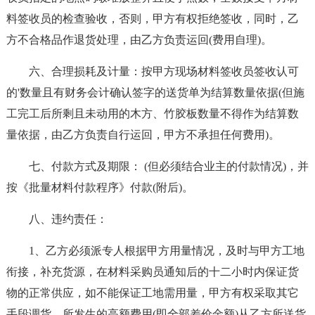
料签收员的检查验收，否则，甲方有权拒绝签收，同时，乙
方不合格品作退货处理，由乙方负责运回(费用自理)。
六、合理损耗及计量：按甲方现场材料签收员签收认可
的'数量且有财务会计确认签字的送货单为结算数量依据(但施
工完工后所剩且未动用的木方、竹胶板数量不得作为结算数
量依据，由乙方负责自行运回，甲方不承担任何费用)。
七、付款方式及期限： (但必须结合业主的付款情况)，并
按《批量材料付款程序》付款(附后)。
八、违约责任：
1、乙方必须派专人根据甲方用量情况，及时与甲方工地
衔接，补充货源，在材料采购员通知后的十二小时内保证货
物的正常供应，如不能保证工地需用量，甲方有权采取其它
手段调货，所发生的高额费用(即全部差价金额)从乙方所送货