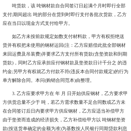
吨货款，该 吨钢材款自合同签订日起满个月时即行全部
支付;期间超出 吨的部分在货到时即行支付各批次货款，乙方
应在当日以现金方式支付给甲方。
如乙方未按前款规定如数支付材料款，甲方有权拒绝送
货并有权把未使用的钢材运回(注：乙方应赔偿此批全部钢材
来回运费及吊装费)并要求乙方支付所有货款(含垫资款和到期
货款)，同时乙方应承担应付钢材款及垫资款日计千分之 的违
约金;另甲方有权就乙方付款不符(违反本合同付款规定)的行为
单方解除合同。本问(购销合同范本)由整理。
3. 乙方应要求甲方在 年 月 日开始供应钢材，乙方要求甲
方供货总量不少于 吨，若乙方需求数量不足合同数或乙方未
在合同签订后日内要求甲方供应钢材，乙方应适当补偿甲方
由于垫资而造成的经济损失，乙方补偿给甲方以 吨钢材垫资
款(按送货单确定的金额为准)为基数按人民银行同期贷款利息