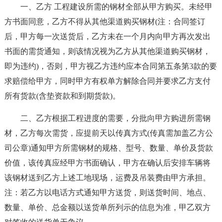
一、乙方 工程建设所需的钢材全部从甲方购买。未经甲
方书面同意，乙方不得从其他渠道购买钢材(注：合同签订
后，甲方每一次送货后，乙方未在一个月内向甲方再次发出
书面的需货通知，则该情况视为乙方从其他渠道购买钢材，
即为违约)，否则，甲方视乙方违约应本合同第五条第3款的要
求赔偿给甲方，同时甲方有权单方解除合同并要求乙方支付
所有货款(含垫资款和到期货款)。
二、乙方根据工程进度的需要，分批向甲方购进所需钢
材，乙方每次需货，应提前天以传真方式(传真需加盖乙方公
司公章)通知甲方所需钢材的规格、型号、数量、单价及货款
价值，该传真应经甲方书面确认，甲方在确认后安排车辆将
该钢材送到乙方上述工地现场，运费及吊装费由甲方承担。
注：若乙方以电话方式通知甲方送货，则送货时间、地点、
数量、单价、总金额以送货单所列示的信息为准，甲乙双方