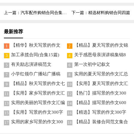
上一篇：
汽车配件购销合同合集15篇
下一篇：
精选材料购销合同四篇
最新推荐
【精华】秋天写景的作文
【精品】夏天写景的作文锦
1
2
300字4篇
集九篇
加工承揽合同(合集15篇)
关于感恩母亲演讲稿集锦8
3
4
篇
有关励志演讲稿范文
第一次初中记叙文
5
6
小学红领巾广播站广播稿
实用的夏天写景的作文汇总
7
8
九篇
【精品】秋天写景的作文七
【实用】夏天写景的作文汇
9
10
篇
总7篇
【实用】家乡写景的作文汇
【热门】描写景的作文300
11
12
编五篇
字5篇
实用的美丽的写景作文汇编
【精品】描写景的作文600
13
14
六篇
字四篇
【实用】写景的作文300字
【精选】写景的作文300字
15
16
合集9篇
锦集7篇
实用的家乡写景的作文300
【精品】装修合同范文集合
17
18
字四篇
9篇