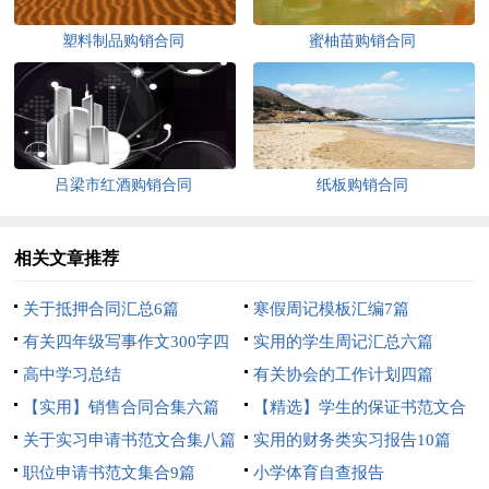
塑料制品购销合同
蜜柚苗购销合同
吕梁市红酒购销合同
纸板购销合同
相关文章推荐
关于抵押合同汇总6篇
寒假周记模板汇编7篇
有关四年级写事作文300字四
实用的学生周记汇总六篇
篇
高中学习总结
有关协会的工作计划四篇
【实用】销售合同合集六篇
【精选】学生的保证书范文合
关于实习申请书范文合集八篇
集5篇
实用的财务类实习报告10篇
职位申请书范文集合9篇
小学体育自查报告