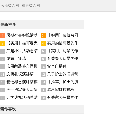
劳动类合同
租售类合同
最新推荐
暑期社会实践活动
【实用】装修合同
1
2
总结
范文汇总5篇
【实用】描写春天
实用的描写景的作
3
4
写景的作文合集7篇
文汇总6篇
兴趣小组活动总结
【实用】写景的作
5
6
文汇编7篇
励志广播稿
有关春天写景的作
7
8
文六篇
实用的装修合同模
安全广播稿
9
10
板集锦八篇
文明礼仪演讲稿
关于护士的演讲稿
11
12
锦集六篇
精选感恩演讲稿模
【推荐】护士的演
13
14
板集锦七篇
讲稿锦集8篇
关于描写春天写景
感恩演讲稿模板
15
16
的作文三篇
开学典礼活动总结
有关家乡写景的作
17
18
文300字四篇
猜你喜欢