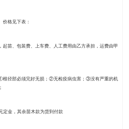
、价格见下表：
，起苗、包装费、上车费、人工费用由乙方承担，运费由甲
①根径部必须完好无损；②无检疫病虫害；③没有严重的机
；
万元定金，其余苗木款为货到付款