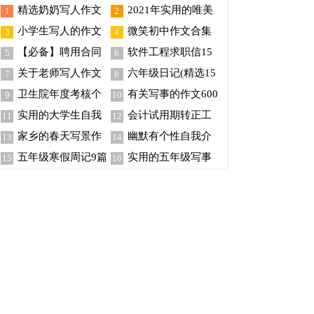
精选奶奶写人作文
2021年实用的唯美
1
2
锦集10篇
新年祝福语集锦46条
小学生写人的作文
微笑初中作文合集
3
4
(15篇)
15篇
【必备】聘用合同
软件工程求职信15
5
6
范文集锦7篇
篇
关于老师写人作文
六年级日记(精选15
7
8
300字集锦5篇
篇)
卫生院年度考核个
有关写事的作文600
9
10
人总结
字汇编八篇
实用的大学生自我
会计试用期转正工
11
12
介绍范文汇编7篇
作总结范文
家乡的春天写景作
幽默有个性自我介
13
14
文9篇
绍
五年级寒假周记9篇
实用的五年级写事
15
16
作文300字锦集8篇