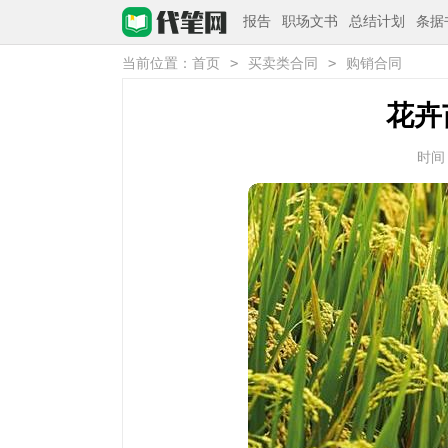
报告
职场文书
总结计划
条据
>
>
当前位置：
首页
买卖类合同
购销合同
花卉
时间：2