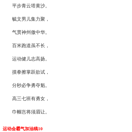
平步青云塔黄沙。
毓文男儿集力聚，
气贯神州傲中华。
百米跑道虽不长，
运动健儿志高扬。
摸拳擦掌跃欲试，
分秒必争勇夺魁。
高三七班有勇女，
巾帼岂将须眉让。
运动会霸气加油稿10