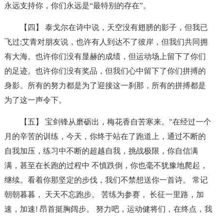
永远支持你，你们永远是“最特别的存在”。
【四】 泰戈尔在诗中说，天空没有翅膀的影子，但我已
飞过;艾青对朋友说，也许有人到达不了彼岸，但我们共同拥
有大海。也许你们没有显赫的成绩，但运动场上留下了你们
的足迹。也许你们没有奖品，但我们心中留下了你们拼搏的
身影。所有的努力都是为了迎接这一刹那，所有的拼搏都是
为了这一声令下。
【五】 宝剑锋从磨砺出，梅花香自苦寒来。"在经过一个
月的辛苦的训练，今天，你终于站在了跑道上，通过不断的
自我加压，练习中不断的超越自我，挑战极限，你自信满
满，甚至在长跑的过程中 不慎跌倒，你也毫不犹豫地爬起，
继续。看着你那坚定的步伐，我们不禁想送你一首诗。 常记
朝朝暮暮， 天天不忘跑步。 苦练为参赛， 长征一里路，加
速，加速! 昂首挺胸阔步。 努力吧，运动健将们，在终点，我