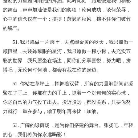
蓬勃的力量如同阳光的挥洒。此时此刻，跑道便是我们精彩
的舞台，声声加油便是我们的奖项！论何成功，谈何荣辱，
心中的信念仅有一个：拼搏！萧瑟的秋风，挡不住你们破竹
的锐气。
51. 我只愿做一片落叶，去点缀金黄的秋天，我只愿做一
颗恒星，去装饰耀眼的星河，我只愿做一棵小树，去充实五
彩的世界，我只愿坐在场边，同你们分享喜悦，努力吧，拼
搏吧，无论何时何地，都会有我在你的身边。
52. 你站在草坪上，挥舞着双臂，所有的力量刹那间都凝
聚在了手上。你那有力的手上，抓着一个沉甸甸的实心球，
你尽自己的力气投了出去。投近投远，都没关系，只要你努
力就行！重在参与，输了明年再来比！加油。
53. 广阔的绿茵场，是为你们搭建的舞台。张扬吧，年轻
的心，我们将为你永远喝彩！