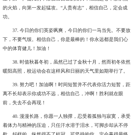
的火焰，向第一发起猛攻。“人贵有志”，相信自己，定会成
功。
37. 今日的你们英姿飒爽，今日的你们一马当先。不要放
下，不要气馁。相信自己，你是最棒的！你永远都是我们心
中的体育健儿！加油！
38. 时值秋暮冬初，虽然已过了金秋十月，然而初冬依然
暖阳高照，校运动会在这样风和日丽的天气里如期举行了。
39. 努力吧！加油啊！时间短暂并不代表你活力短暂，距
离不长却表示你成功不远，相信自己，冲啊！胜利就在眼
前，失去不会再现！
40. 漫漫长路，你愿一人独撑，忍受着孤独与寂寞，承受
着体力与精神的压迫，只任汗水溶于泪水，可脚步却从不停
歇。好样的，纵然得不了桂冠，可坚持的你，定会赢得最终