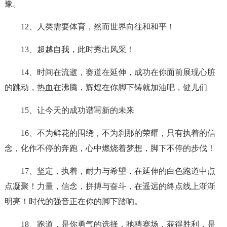
豫。
12、人类需要体育，然而世界向往和和平！
13、超越自我，此时秀出风采！
14、时间在流逝，赛道在延伸，成功在你面前展现心脏
的跳动，热血在沸腾，辉煌在你脚下铸就加油吧，健儿们
15、让今天的成功谱写新的未来
16、不为鲜花的围绕，不为刹那的荣耀，只有执着的信
念，化作不停的奔跑，心中燃烧着梦想，脚下不停的步伐！
17、坚定，执着，耐力与希望，在延伸的白色跑道中点
点凝聚！力量，信念，拼搏与奋斗，在遥远的终点线上渐渐
明亮！时代的强音正在你的脚下踏响。
18、跑道，是你勇气的选择，驰骋赛场，获得胜利，是