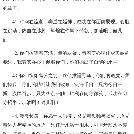
的掌声。
41. 时间在流逝，赛道在延伸，成功在你面前展现。心脏
在跳动，热血在沸腾，辉煌在你脚下铸就，加油吧，健儿
们！
42. 你们挥舞着充满力量的双臂，看着实心球化成美丽的
弧线，我着实在心里佩服你们，你们抛出了自我的水平。
43. 你们快如离弦之箭；疾似撒疆野马；你们的速度让我
们惊叹；你们的精神让我们钦佩；流汗千日，只为今日一
搏；疾踏百步，只为终点一触；胜利在向你微笑；成功在向
你招手；加油啊！健儿们！
44. 漫漫长路，你愿一人独撑，忍受着孤独与寂寞，承受
着体力与精神的压迫，只任汗水溶于泪水，可脚步却从不停
歇。好样的，纵然得不了桂冠，可坚持的你，定会赢得最终