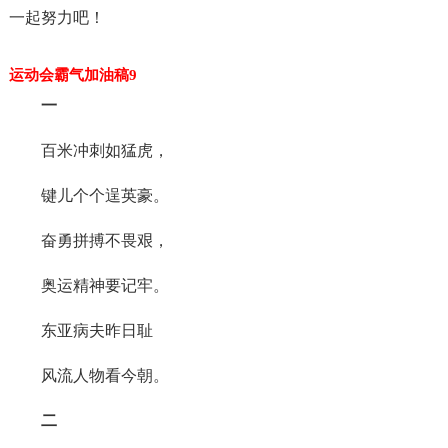
一起努力吧！
运动会霸气加油稿9
一
百米冲刺如猛虎，
键儿个个逞英豪。
奋勇拼搏不畏艰，
奥运精神要记牢。
东亚病夫昨日耻
风流人物看今朝。
二