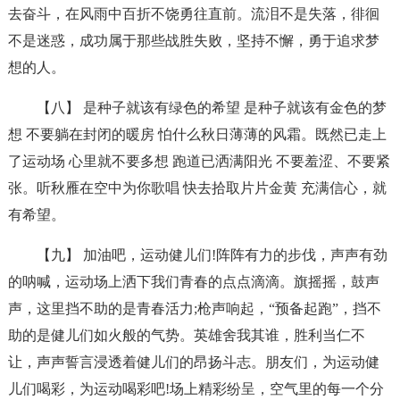
去奋斗，在风雨中百折不饶勇往直前。流泪不是失落，徘徊
不是迷惑，成功属于那些战胜失败，坚持不懈，勇于追求梦
想的人。
【八】 是种子就该有绿色的希望 是种子就该有金色的梦
想 不要躺在封闭的暖房 怕什么秋日薄薄的风霜。既然已走上
了运动场 心里就不要多想 跑道已洒满阳光 不要羞涩、不要紧
张。听秋雁在空中为你歌唱 快去拾取片片金黄 充满信心，就
有希望。
【九】 加油吧，运动健儿们!阵阵有力的步伐，声声有劲
的呐喊，运动场上洒下我们青春的点点滴滴。旗摇摇，鼓声
声，这里挡不助的是青春活力;枪声响起，“预备起跑”，挡不
助的是健儿们如火般的气势。英雄舍我其谁，胜利当仁不
让，声声誓言浸透着健儿们的昂扬斗志。朋友们，为运动健
儿们喝彩，为运动喝彩吧!场上精彩纷呈，空气里的每一个分