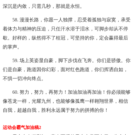
深沉是内敛，只需几秒，那就是永恒。
58. 漫漫长路，你愿一人独撑，忍受着孤独与寂寞，承受
着体力与精神的压迫，只任汗水溶于泪水，可脚步却从不停
歇。好样的，纵然得不了桂冠，可坚持的你，定会赢得最后
的掌声。
59. 场上英姿显自豪，脚下步伐在飞奔。你们是骄傲。你
们是自豪，跑道因你幻彩，面对红色跑道，你们挥洒自如，
不惧一切冲向终点。
60. 努力，努力，再努力！加油加油再加油！你必须能够
像苍龙一样，光耀九州，也能够像孤鹰一样翱翔世界，相信
自我，超越自我，胜利永远属于努力的拼搏的你！
运动会霸气加油稿2