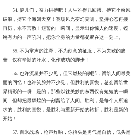
54. 健儿们，奋力拼搏吧！人生难得几回搏。搏它个乘风
破浪，搏它个海阔天空！赛场风光变幻莫测，坚持心态再接
再厉，永不言败！短暂的一瞬间，显示出你惊人的速度，铿
锵有力的一声吼叫，把你全身的力量都凝聚在这一刻上。
55. 不为掌声的注释，不为刻意的征服，不为失败的痛
苦，仅有辛勤的汗水，化作成功的脚步！
56. 也许流星并不少见，但它燃烧的刹那，留给人间最美
丽的回忆！也许笑脸并不少见，但胜利的喜悦，总会留给世
界精彩的一瞬！是的，那些以往美妙的东西仅有短短的一瞬
间，但却把最辉煌的一刻留给了人间。胜利，是每个人所追
求的，胜利的喜悦，是胜利与重新开始的转折，胜利是新的
开始！
57. 百米战场，枪声炸响，你抬头是勇气是自信，低头是