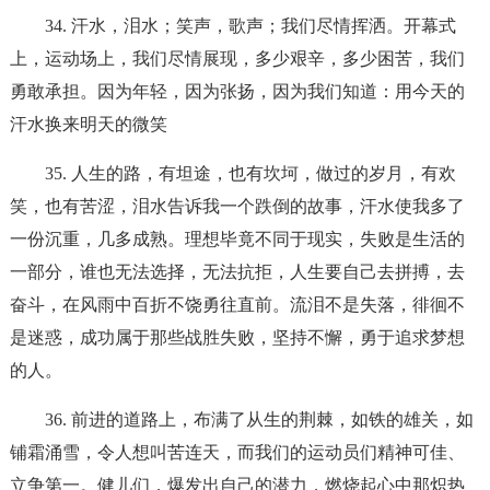
34. 汗水，泪水；笑声，歌声；我们尽情挥洒。开幕式
上，运动场上，我们尽情展现，多少艰辛，多少困苦，我们
勇敢承担。因为年轻，因为张扬，因为我们知道：用今天的
汗水换来明天的微笑
35. 人生的路，有坦途，也有坎坷，做过的岁月，有欢
笑，也有苦涩，泪水告诉我一个跌倒的故事，汗水使我多了
一份沉重，几多成熟。理想毕竟不同于现实，失败是生活的
一部分，谁也无法选择，无法抗拒，人生要自己去拼搏，去
奋斗，在风雨中百折不饶勇往直前。流泪不是失落，徘徊不
是迷惑，成功属于那些战胜失败，坚持不懈，勇于追求梦想
的人。
36. 前进的道路上，布满了从生的荆棘，如铁的雄关，如
铺霜涌雪，令人想叫苦连天，而我们的运动员们精神可佳、
立争第一。健儿们，爆发出自己的潜力，燃烧起心中那炽热