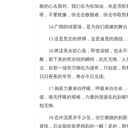
敢的心去面对。我们在为你加油，你是否听
呀，不要犹豫，快去击败困难，快去夺取胜
14.广阔的绿茵场，是为你们搭建的舞
15.这是意志的拼搏，这是速度的挑战
16.将这美永驻心底，即使深锁，也永
般，留下美的而永恒的瞬间，此生无悔、人
点，在那一须臾万物化为虚有，只知道，胜
日日夜夜的辛劳，将在今日兑现。
17.倘若力量来自呼吸，呼吸来自生命
值，南无呼吸的艰难，力量的渐逝在此刻都
怨无悔。
18.也许流星并不少见，但它燃烧的刹
喜悦，总会留给世界精彩的一瞬！是的，那