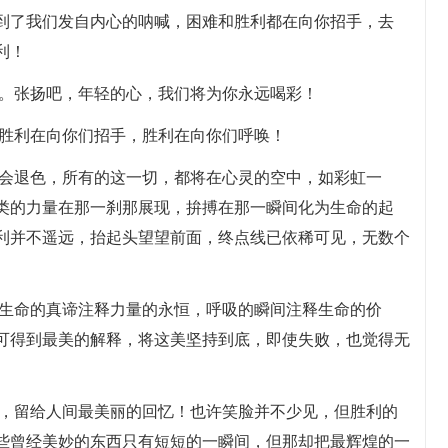
到了我们发自内心的呐喊，困难和胜利都在向你招手，去
利！
台。张扬吧，年轻的心，我们将为你永远喝彩！
，胜利在向你们招手，胜利在向你们呼唤！
不会退色，所有的这一切，都将在心灵的空中，如彩虹一
类的力量在那一刹那展现，拚搏在那一瞬间化为生命的起
利并不遥远，抬起头望望前面，终点线已依稀可见，无数个
，生命的真谛注释力量的永恒，呼吸的瞬间注释生命的价
可得到最美的解释，将这美坚持到底，即使失败，也觉得无
那，留给人间最美丽的回忆！也许笑脸并不少见，但胜利的
些曾经美妙的东西只有短短的一瞬间，但那却把最辉煌的一