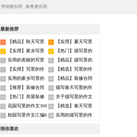
劳动类合同
租售类合同
最新推荐
【精品】秋天写景
【实用】夏天写景
1
2
的作文七篇
的作文汇总7篇
【实用】家乡写景
【热门】描写景的
3
4
的作文汇编五篇
作文300字5篇
实用的美丽的写景
【精品】描写景的
5
6
作文汇编六篇
作文600字四篇
【实用】写景的作
【精选】写景的作
7
8
文300字合集9篇
文300字锦集7篇
实用的家乡写景的
【精品】装修合同
9
10
作文300字四篇
范文集合9篇
【推荐】装修合同
描写春天写景的作
11
12
范文锦集7篇
文汇编9篇
【热门】房屋装修
关于描写景的作文
13
14
合同模板合集八篇
400字五篇
花园写景的作文300
【精选】春天写景
15
16
字十篇
作文锦集7篇
校园写景作文汇编8
实用的描写景的作
17
18
篇
文400字5篇
猜你喜欢