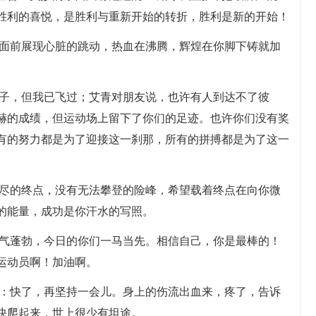
胜利的喜悦，是胜利与重新开始的转折，胜利是新的开始！
你面前展现心脏的跳动，热血在沸腾，辉煌在你脚下铸就加
影子，但我已飞过；艾青对朋友说，也许有人到达不了彼
赫的成绩，但运动场上留下了你们的足迹。也许你们没有奖
有的努力都是为了迎接这一刹那，所有的拼搏都是为了这一
无尽的终点，没有无法攀登的险峰，希望载着终点在向你微
的能量，成功是你汗水的写照。
朝气蓬勃，今日的你们一马当先。相信自己，你是最棒的！
运动员啊！加油啊。
己：快了，再坚持一会儿。身上的伤流出血来，疼了，告诉
快爬起来，世上很少有坦途。