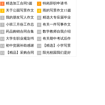
精选加工合同5篇
特岗辞职申请书
1
2
关于公园写景作文
雨的写景作文15篇
3
4
300字六篇
我的朋友写人作文
精选大专应届毕业
5
6
【热】
生求职信3篇
小班三月份工作总
有关一件写事作文
7
8
结8篇
300字汇编九篇
药品购销合同合集
数学教师自我介绍
9
10
六篇
大学生职业规划书
有关期中考试后作
11
12
(15篇)
文集合6篇
初中贫困补助感谢
【精选】小学写景
13
14
信
作文合集8篇
【精品】采购合同
阳光校园我们是好
15
16
模板汇编九篇
伙伴演讲稿