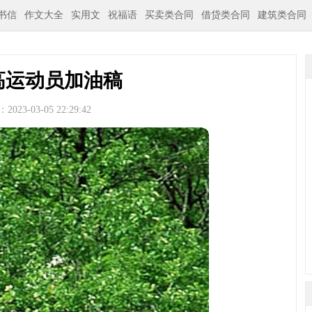
书信
作文大全
实用文
祝福语
买卖类合同
借贷类合同
建筑类合同
高运动员加油稿
023-03-05 22:29:42