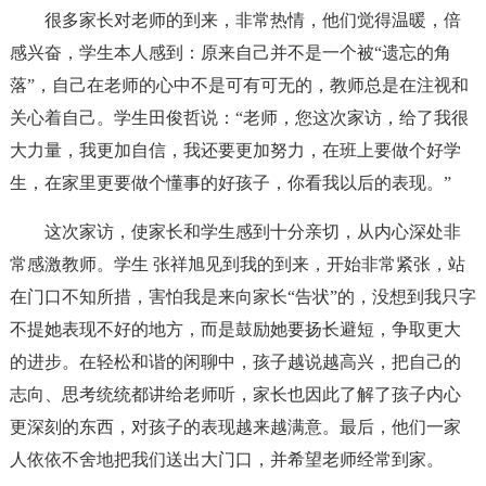
很多家长对老师的到来，非常热情，他们觉得温暖，倍
感兴奋，学生本人感到：原来自己并不是一个被“遗忘的角
落”，自己在老师的心中不是可有可无的，教师总是在注视和
关心着自己。学生田俊哲说：“老师，您这次家访，给了我很
大力量，我更加自信，我还要更加努力，在班上要做个好学
生，在家里更要做个懂事的好孩子，你看我以后的表现。”
这次家访，使家长和学生感到十分亲切，从内心深处非
常感激教师。学生 张祥旭见到我的到来，开始非常紧张，站
在门口不知所措，害怕我是来向家长“告状”的，没想到我只字
不提她表现不好的地方，而是鼓励她要扬长避短，争取更大
的进步。在轻松和谐的闲聊中，孩子越说越高兴，把自己的
志向、思考统统都讲给老师听，家长也因此了解了孩子内心
更深刻的东西，对孩子的表现越来越满意。最后，他们一家
人依依不舍地把我们送出大门口，并希望老师经常到家。