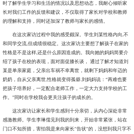
时了解学生学习和生活的情况以及思想动态，我耐心倾听家
长对我们工作的反馈和建议，不仅取得了家长对学校和教师
的理解和支持，同时还加深了教师与家长的感情。
在这次家访过程中我的感受颇深。学生刘某性格内向,不
和同学交流,但成绩很稳定。这次家访主要想了解孩子在家的
性格是不是这样,还是什么原因造成的。我向她的妈妈简要介
绍了孩子在校的表现，面对面促膝长谈， 通过了解才知道刘
某是单亲家庭，父亲出车祸不幸离世，就剩下妈妈和年迈的
奶奶，自从父亲离世,性格就变得孤僻.刘妈妈说：“再难也要
把孩子培养好，一定配合老师工作，一定大力支持学校的工
作。”同时在学校我会更关注孩子的成长的。
这次家访让家长和学生感到十分亲切，从内心深处非常
感激教师。学生李琳儒见到我的到来，开始非常紧张，站在
门口不知所措，害怕我是来向家长"告状"的，没想到我只字不