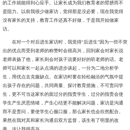
的工作就能得到心应手。让家长成为我们教育者的臂膀而不
是阻力。以前我很少做家访，觉得那是没必要，现在我觉得
没有家长的支持，教育工作还真不好做，于是我开始做家
访。
在对一个对后进生家访时，我觉得“后进生”因为一些不突
出的优点而受到老师的称赞时会很高兴，回到家会对家长说
老师表扬了他，家长则会对孩子说要好好的听老师的话。老
师可以和家长一起从点滴的进步谈起，一分为二地分析学
生，用优点去克服缺点。在家访时要在轻松融洽的气氛中提
出孩子存在的问题，共同商量、探讨教育措施，不可责问学
生，更不可当这家长的面过分的指责学生，过分的指责会使
学生产生厌恶情绪，产生心结更不能解决问题，家访是沟通
而不是责问，要使学生心服口服，那么家长也会欣然配合。
果然在我对其和家长沟通后双方监督，该生有了明显的改
善，这让我很高兴。