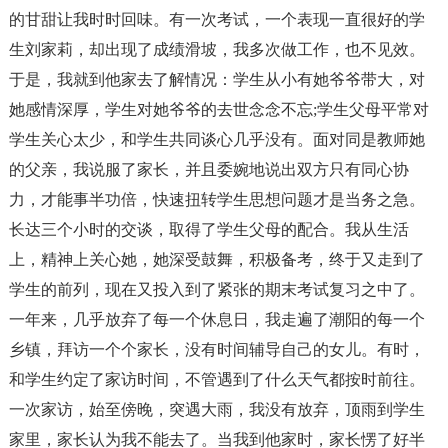
的甘甜让我时时回味。有一次考试，一个表现一直很好的学
生刘家莉，却出现了成绩滑坡，我多次做工作，也不见效。
于是，我就到他家去了解情况：学生从小有她爷爷带大，对
她感情深厚，学生对她爷爷的去世念念不忘;学生父母平常对
学生关心太少，和学生共同谈心几乎没有。面对同是教师她
的父亲，我说服了家长，并且委婉地说出双方只有同心协
力，才能事半功倍，快速扭转学生思想问题才是当务之急。
长达三个小时的交谈，取得了学生父母的配合。我从生活
上，精神上关心她，她深受鼓舞，积极备考，终于又走到了
学生的前列，现在又投入到了紧张的期末考试复习之中了。
一年来，几乎放弃了每一个休息日，我走遍了潮阳的每一个
乡镇，拜访一个个家长，没有时间辅导自己的女儿。有时，
和学生约定了家访时间，不管遇到了什么天气都按时前往。
一次家访，始至傍晚，突遇大雨，我没有放弃，顶雨到学生
家里，家长认为我不能去了。当我到他家时，家长愣了好半