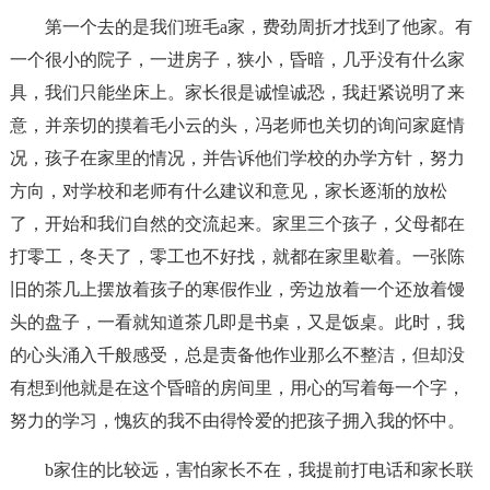
第一个去的是我们班毛a家，费劲周折才找到了他家。有
一个很小的院子，一进房子，狭小，昏暗，几乎没有什么家
具，我们只能坐床上。家长很是诚惶诚恐，我赶紧说明了来
意，并亲切的摸着毛小云的头，冯老师也关切的询问家庭情
况，孩子在家里的情况，并告诉他们学校的办学方针，努力
方向，对学校和老师有什么建议和意见，家长逐渐的放松
了，开始和我们自然的交流起来。家里三个孩子，父母都在
打零工，冬天了，零工也不好找，就都在家里歇着。一张陈
旧的茶几上摆放着孩子的寒假作业，旁边放着一个还放着馒
头的盘子，一看就知道茶几即是书桌，又是饭桌。此时，我
的心头涌入千般感受，总是责备他作业那么不整洁，但却没
有想到他就是在这个昏暗的房间里，用心的写着每一个字，
努力的学习，愧疚的我不由得怜爱的把孩子拥入我的怀中。
b家住的比较远，害怕家长不在，我提前打电话和家长联