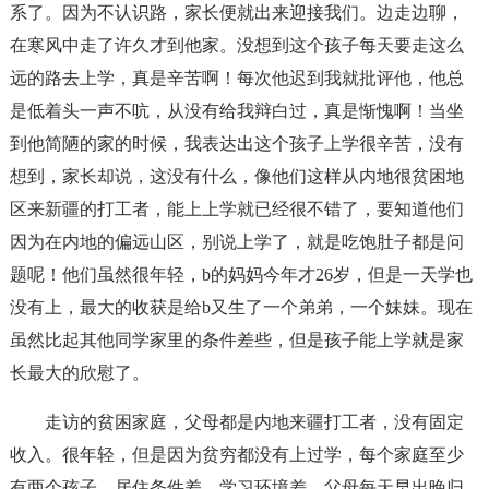
系了。因为不认识路，家长便就出来迎接我们。边走边聊，
在寒风中走了许久才到他家。没想到这个孩子每天要走这么
远的路去上学，真是辛苦啊！每次他迟到我就批评他，他总
是低着头一声不吭，从没有给我辩白过，真是惭愧啊！当坐
到他简陋的家的时候，我表达出这个孩子上学很辛苦，没有
想到，家长却说，这没有什么，像他们这样从内地很贫困地
区来新疆的打工者，能上上学就已经很不错了，要知道他们
因为在内地的偏远山区，别说上学了，就是吃饱肚子都是问
题呢！他们虽然很年轻，b的妈妈今年才26岁，但是一天学也
没有上，最大的收获是给b又生了一个弟弟，一个妹妹。现在
虽然比起其他同学家里的条件差些，但是孩子能上学就是家
长最大的欣慰了。
走访的贫困家庭，父母都是内地来疆打工者，没有固定
收入。很年轻，但是因为贫穷都没有上过学，每个家庭至少
有两个孩子。居住条件差，学习环境差，父母每天早出晚归