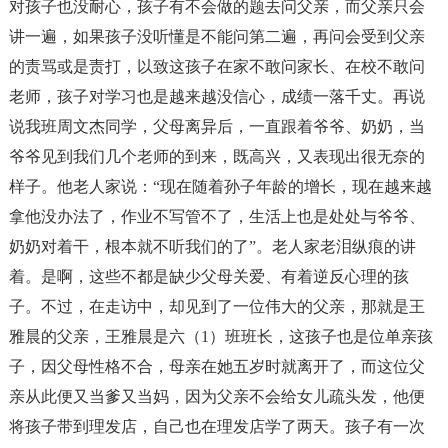
对孩子也没耐心，孩子有不会做的题去问父亲，而父亲只会
讲一遍，如果孩子没听懂是不能问第二遍，再问会受到父亲
的责骂或是责打，以致这孩子在家不敢问家长、在校不敢问
老师，孩子对学习也是越来越没信心，成绩一落千丈。再说
说我班周文杰同学，父母离异后，一直跟着爷爷、奶奶，当
爷爷见到我们几个老师的到来，既高兴，又表现出很无奈的
样子。他老人家说：“现在随着孙子年龄的增长，现在越来越
拿他没办法了，作业不写管不了，生活上也是处处与爷爷、
奶奶对着干，根本就不听我们的了”。老人家老泪纵痕的讲
着。是啊，这些不都是缺少父母关爱、有着逆反心理的孩
子。不过，在走访中，却见到了一位伟大的父亲，那就是王
雅晨的父亲，王雅晨是六（1）班班长，这孩子也是位单亲孩
子，因父母性格不合，母亲在她五岁时就离开了，而这位父
亲从此便又当爹又当妈，因为父亲不会给女儿疏头发，他便
将孩子带到理发店，自己也在理发店学了两天。孩子有一次