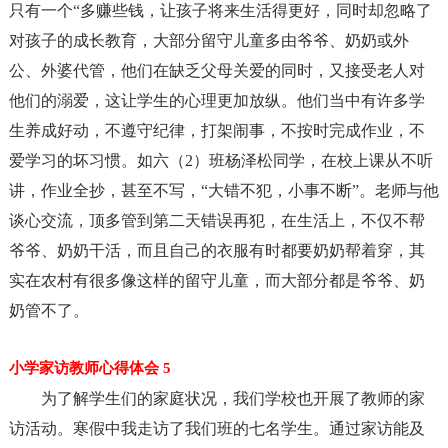
只有一个“多赚些钱，让孩子将来生活得更好，同时却忽略了
对孩子的成长教育，大部分留守儿童多由爷爷、奶奶或外
公、外婆代管，他们在缺乏父母关爱的同时，又接受老人对
他们的溺爱，这让学生的心理更加放纵。他们当中有许多学
生养成好动，不遵守纪律，打架闹事，不按时完成作业，不
爱学习的坏习惯。如六（2）班杨泽松同学，在校上课从不听
讲，作业全抄，甚至不写，“大错不犯，小事不断”。老师与他
谈心交流，顶多管到第二天错误再犯，在生活上，不仅不帮
爷爷、奶奶干活，而且自己的衣服有时都要奶奶帮着穿，其
实在农村有很多像这样的留守儿童，而大部分都是爷爷、奶
奶管不了。
小学家访教师心得体会 5
为了解学生们的家庭状况，我们学校也开展了教师的家
访活动。寒假中我走访了我们班的七名学生。通过家访能及