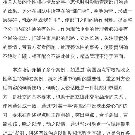
相关人员的个性和心情及处事心态也时时影响着跨部门沟通
的效果。另外在团队中所存在的“部门墙”，圈地为营，形成一
层障碍，“我的地盘我作主”，使部门之间的协作困难。提高整
个公司内部沟通的有效性，作为现代企业的管理者必须要有
全局的概念，打破注重局部的思路，立足长远，关注职责外
的事情，带着方案看问题，处理整体性的事务，使职责明确
不绝对自顾，相互配合不彼此扯皮，精益管理不浮于表面。
本次培训穿插了多个案例，如通过“美国西点军校拒收女
性学生”的辩答案例，练习沟通中倾听的重要性，重述对方说
话内容的倾听技巧，倾听别人说话既是一种礼貌和尊重对
方，是社交的基本要求，也助于建立彼此交流融洽的关系，
使沟通达成一致。通过“对某一事情描述中反映出爱心”的练
习，要求在阐述观点时主题明确，突出重点，合乎逻辑，言
简意赅，晓之以理，动之以情。通过“公司劝退一位试用期电
焊工”案例，讲述有效沟通以制度和流程为基础，这是合作各