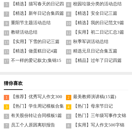
【精选】描写春天的日记四
校园垃圾分类的活动总结
5
6
篇
【精选】新年日记合集四篇
【精选】安全日记三篇
7
8
重阳节主题活动总结
【精选】我的日记范文9篇
9
10
教研活动总结
【实用】初二日记汇总3篇
11
12
【实用】下雪的日记三篇
秋季军训活动总结
13
14
【精选】做蛋糕日记4篇
精选元旦日记合集五篇
15
16
不一样的爱记叙文(集锦15
【精品】过年了日记四篇
17
18
篇)
猜你喜欢
【推荐】优秀写人作文300
最美教师演讲稿(15篇)
1
2
字集锦六篇
【热门】学生周记模板合集
【热门】母亲节日记
3
4
六篇
有关股份转让合同模板5篇
【热门】三年级写事作文锦
5
6
集七篇
员工个人原因离职报告
【实用】写人作文500字锦
7
8
集六篇