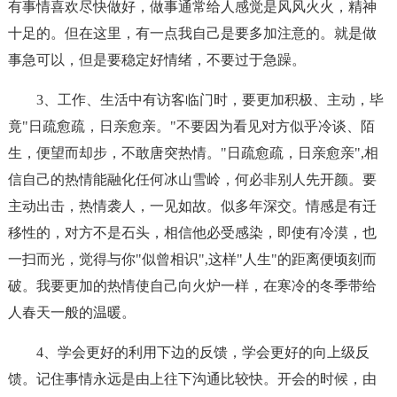
有事情喜欢尽快做好，做事通常给人感觉是风风火火，精神
十足的。但在这里，有一点我自己是要多加注意的。就是做
事急可以，但是要稳定好情绪，不要过于急躁。
3、工作、生活中有访客临门时，要更加积极、主动，毕
竟"日疏愈疏，日亲愈亲。"不要因为看见对方似乎冷谈、陌
生，便望而却步，不敢唐突热情。"日疏愈疏，日亲愈亲",相
信自己的热情能融化任何冰山雪岭，何必非别人先开颜。要
主动出击，热情袭人，一见如故。似多年深交。情感是有迁
移性的，对方不是石头，相信他必受感染，即使有冷漠，也
一扫而光，觉得与你"似曾相识",这样"人生"的距离便顷刻而
破。我要更加的热情使自己向火炉一样，在寒冷的冬季带给
人春天一般的温暖。
4、学会更好的利用下边的反馈，学会更好的向上级反
馈。记住事情永远是由上往下沟通比较快。开会的时候，由