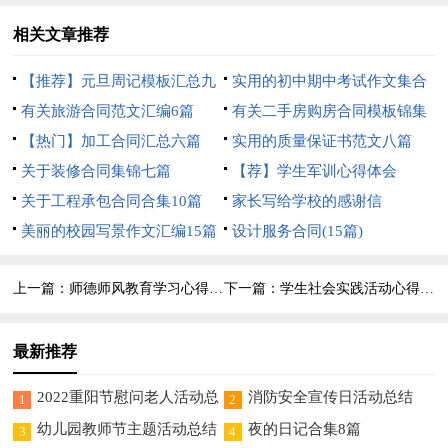
相关文章推荐
【推荐】元旦周记模板汇总九
实用的初中期中考试作文集合
篇
有关旅游合同范文汇编6篇
6篇
有关二手房购房合同模板锦集
【热门】加工合同汇总六篇
5篇
实用的质量保证书范文八篇
关于装修合同集锦七篇
【荐】学生军训心得体会
关于工程承包合同合集10篇
家长写给学校的感谢信
美丽的校园写景作文汇编15篇
设计服务合同(15篇)
上一篇：
师德师风教育学习心得体会
下一篇：
学生社会实践活动心得体会
最新推荐
2022重阳节慰问老人活动总
消防安全宣传日活动总结
1
2
结（精选5篇）
幼儿园教师节主题活动总结
夜的日记合集8篇
3
4