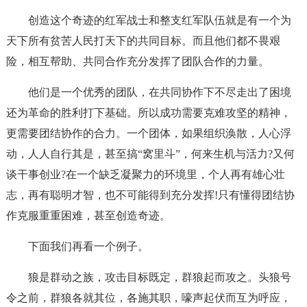
创造这个奇迹的红军战士和整支红军队伍就是有一个为
天下所有贫苦人民打天下的共同目标。而且他们都不畏艰
险，相互帮助、共同合作充分发挥了团队合作的力量。
他们是一个优秀的团队，在共同协作下不尽走出了困境
还为革命的胜利打下基础。所以成功需要克难攻坚的精神，
更需要团结协作的合力。一个团体，如果组织涣散，人心浮
动，人人自行其是，甚至搞“窝里斗”，何来生机与活力?又何
谈干事创业?在一个缺乏凝聚力的环境里，个人再有雄心壮
志，再有聪明才智，也不可能得到充分发挥!只有懂得团结协
作克服重重困难，甚至创造奇迹。
下面我们再看一个例子。
狼是群动之族，攻击目标既定，群狼起而攻之。头狼号
令之前，群狼各就其位，各施其职，嚎声起伏而互为呼应，