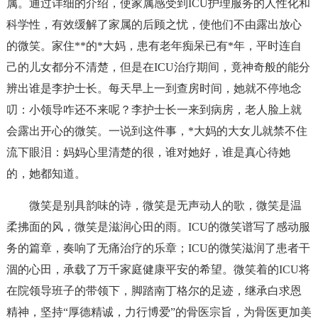
属。通过详细的介绍，使家属感受到ICU护理服务的人性化和
科学性，有效缓解了家属的后顾之忧，使他们不由露出放心
的微笑。家住**的*大妈，患有老年痴呆已有*年，平时连自
己的儿女都分不清楚，但是在ICU治疗期间，竟神奇般的能分
辨出谁是李护士长。每天早上一到查房时间，她就不停地念
叨：小领导咋还不来呢？李护士长一来到病房，老人脸上就
会露出开心的微笑。一说到这件事，*大妈的大女儿就禁不住
流下眼泪：妈妈心里清楚的很，谁对她好，谁是真心待她
的，她都知道。
微笑是别具韵味的诗，微笑是无声动人的歌，微笑是温
柔拂面的风，微笑是滋润心田的雨。ICU的微笑谱写了感动服
务的篇章，奏响了无痛治疗的乐章；ICU的微笑滋润了患者干
涸的心田，承载了万千家庭健康平安的希望。微笑着的ICU将
在院领导班子的带领下，脚踏南丁格尔的足迹，继承白求恩
精神，坚持“厚德精诚，力行博爱”的骨医宗旨，为骨医更加美