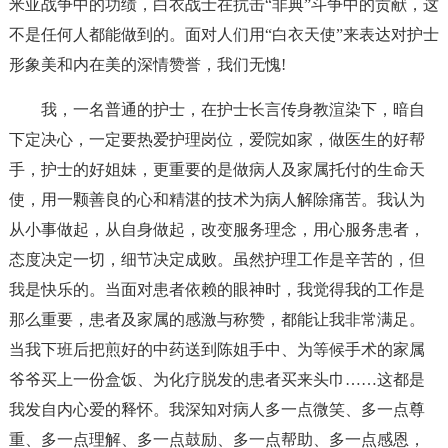
米亚战争中的功绩，白衣战士在抗击“非典”斗争中的贡献，这
不是任何人都能做到的。面对人们用“白衣天使”来表达对护士
形象美和内在美的深情赞誉，我们无愧!
我，一名普通的护士，在护士长言传身教渲染下，暗自
下定决心，一定要热爱护理岗位，爱院如家，做医生的好帮
手，护士的好姐妹，更重要的是做病人及家属托付的生命天
使，用一颗善良的心和精湛的技术为病人解除痛苦。我认为
从小事做起，从自身做起，改变服务理念，用心服务患者，
态度决定一切，细节决定成败。虽然护理工作是辛苦的，但
我是快乐的。当面对患者依赖的眼神时，我觉得我的工作是
那么重要，患者及家属的感激与称赞，都能让我非常满足。
当我下班后把煎好的中药送到陈姐手中、为等候手术的家属
爷爷买上一份盒饭、为化疗脱发的患者买来头巾……这都是
我发自内心爱的释怀。我深知对病人多一点微笑、多一点尊
重、多一点理解、多一点鼓励、多一点帮助、多一点感恩，