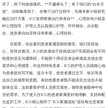
牙了；用了特效镇痛药，**不攥拳头了；有了咱们的“白衣天
使”，治病像度假了。 在整个治疗过程中，无痛专家小组研究
确定治疗方案，ICU首席疼痛治疗师亲自**，心理咨询小组及
时心理指导，护理人员认真细心护理，环环相扣，步步配
合，使患者自始至终没有疼痛，心理轻松。
在那里，你会看到患者家属美丽的微笑。他们笑得放
心，笑得含着泪。ICU的患者由于疾病或治疗等原因会有不同
程度的语言沟通障碍，不能那个用语言表达疼痛及其他生理
需求和心理感受，对这些特殊患者，ICU的护理人员就细心地
为患者提供写字板、提示卡等，使患者通过文字、标识等表
达自己的感受和意图。有的危重患者既不能语言交流也不能
肢体交流，这就要靠护理人员察言观色，领悟患者眼神中包
含的需求。为了使入住ICU的患者家属更好地理解、支持和配
合监护工作，ICU精心制作了“ICU家属须知”送给每位患者家