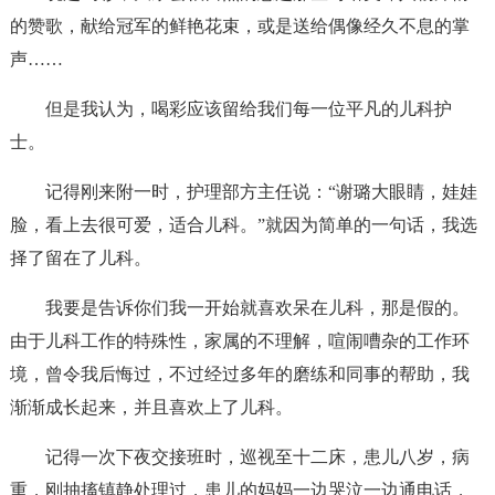
的赞歌，献给冠军的鲜艳花束，或是送给偶像经久不息的掌
声……
但是我认为，喝彩应该留给我们每一位平凡的儿科护
士。
记得刚来附一时，护理部方主任说：“谢璐大眼睛，娃娃
脸，看上去很可爱，适合儿科。”就因为简单的一句话，我选
择了留在了儿科。
我要是告诉你们我一开始就喜欢呆在儿科，那是假的。
由于儿科工作的特殊性，家属的不理解，喧闹嘈杂的工作环
境，曾令我后悔过，不过经过多年的磨练和同事的帮助，我
渐渐成长起来，并且喜欢上了儿科。
记得一次下夜交接班时，巡视至十二床，患儿八岁，病
重，刚抽搐镇静处理过，患儿的妈妈一边哭泣一边通电话，