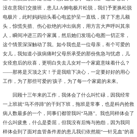
没在意我们交接班，患儿LA侧电极片松脱，我们予更换松脱
电极片，此时妈妈抬头看心电监护呈一直线，摸了下患儿额
头，惊慌失措、伤心欲绝的冲出病房，用方言大声呼叫其亲
人，瞬间冲进三四个家属，然后她们发现心电图一切正常，
这个情景深深触动了我。如今我也是一位母亲，有个可爱的
女儿，我知道小孩病痛时父母所承受的那份焦急与忧虑，儿
女痊愈后的欣喜，更明白失去儿女对一个家庭意味着什么？
——那将是灭顶之灾！于是我暗下决心，一定要好好的用心
工作，为了那些可爱的'孩子，为了每一个家庭的未来。
回顾十三年来的工作，我体会了什么叫忙碌，因我经常
一上班就“马不停蹄”的干到下班，拖班是常事，也是科内抢救
病人数最多的一个，同事们都管我叫“马路”。我也同样体会了
什么叫疲惫，什么是委屈，但我没有后悔与抱怨，因为我同
样体会到了面对血管条件差的患儿我们依然能“一针见血”的喜