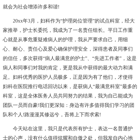
就会为社会增添许多和谐!
20xx年3月，妇科作为“护理岗位管理”的试点科室，经大
家推举，护士长委托，我成为了一名责任组长。平日工作重
心就是从事危重疑难病人的护理，我从严要求自己，用细
心、耐心、责任心及爱心确保护理安全，深得患者及同事们
的信任，多次获得“病人最满意的护士”、“先进工作者”，这是
病人和同事们对我的肯定，更是我从中获得的最大动力和满
足。妇科优秀的医护人员极多，正是因为有了他们，才使得
妇科在医院推行电话回访以来，是获病人“最满意科室”最多的
科室，这是全体医务人员共同努力的结果，我为自己能成为
团队一员而自豪!我们更深知：身边有许多值得我们学习的团
队和个人!路漫漫其修远兮，吾将上下而求索!
今天站在这里，我只是代表所有护士，表达一名普通护
士的心声，没有什么值得炫耀和自傲之处，但我发自内心地