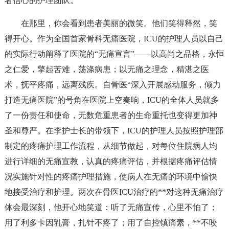
者信心的护理团队。
在那里，你会看到患者美丽的微笑。他们笑得释然，笑
得开心。作为全国首家骨科无痛医院，ICU的护理人员以自己
的实际行动阐释了医院的“无痛宣言”——以高尚之品格，永恒
之仁爱，擎起苦难，荡涤病患；以无痛之理念，精湛之医
术，抚平疼痛，远离残疾。自骨医“深入开展感动服务，倾力
打造无痛医院”的号角在医院上空奏响，ICU的全体人员就多
了一份责任和使命，无数危重患者的生命重托也变得更加神
圣和尊严。在李护士长的带领下，ICU的护理人员按照护理部
制定的疼痛护理工作流程，从细节做起，对每位住院病人均
进行详细的无痛宣教，认真的疼痛评估，并根据疼痛评估情
况实施针对性的疼痛护理措施，使病人在无痛的环境中愉快
地接受治疗和护理。两次在骨医ICU治疗的**对这种无痛治疗
体会最深刻，他开心地笑道：听了无痛宣传，心里不怕了；
用了利多卡因乳膏，扎针不疼了；用了自控镇痛素，**不咬