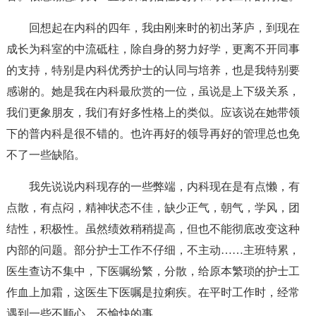
回想起在内科的四年，我由刚来时的初出茅庐，到现在
成长为科室的中流砥柱，除自身的努力好学，更离不开同事
的支持，特别是内科优秀护士的认同与培养，也是我特别要
感谢的。她是我在内科最欣赏的一位，虽说是上下级关系，
我们更象朋友，我们有好多性格上的类似。应该说在她带领
下的普内科是很不错的。也许再好的领导再好的管理总也免
不了一些缺陷。
我先说说内科现存的一些弊端，内科现在是有点懒，有
点散，有点闷，精神状态不佳，缺少正气，朝气，学风，团
结性，积极性。虽然绩效稍稍提高，但也不能彻底改变这种
内部的问题。部分护士工作不仔细，不主动……主班特累，
医生查访不集中，下医嘱纷繁，分散，给原本繁琐的护士工
作血上加霜，这医生下医嘱是拉痢疾。在平时工作时，经常
遇到一些不顺心，不愉快的事……