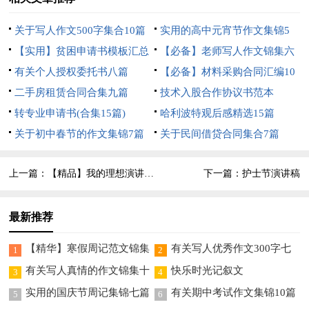
关于写人作文500字集合10篇
实用的高中元宵节作文集锦5
【实用】贫困申请书模板汇总
篇
【必备】老师写人作文锦集六
4篇
有关个人授权委托书八篇
篇
【必备】材料采购合同汇编10
二手房租赁合同合集九篇
篇
技术入股合作协议书范本
转专业申请书(合集15篇)
哈利波特观后感精选15篇
关于初中春节的作文集锦7篇
关于民间借贷合同集合7篇
上一篇：
【精品】我的理想演讲稿三篇
下一篇：
护士节演讲稿
最新推荐
【精华】寒假周记范文锦集
有关写人优秀作文300字七
1
2
五篇
篇
有关写人真情的作文锦集十
快乐时光记叙文
3
4
篇
实用的国庆节周记集锦七篇
有关期中考试作文集锦10篇
5
6