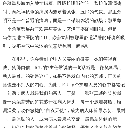
色凝重步履匆匆地忙碌着、呼吸机嘶嘶作响、监护仪滴滴鸣
叫，向死神抗争的病房内笼罩着紧张、压抑的气氛。那里分
明不是一个普通的病房，而是一个硝烟弥漫的战场；那里每
一个角落都屏蔽了欢声与笑语，充满了疼痛和眼泪。但是，
当你走进**医院的ICU，你会立刻被那里舒适温馨的环境所吸
引，被那空气中浓浓的笑意所包围、所感动。
在那里，你会看到护理人员美丽的微笑。她们笑得真
诚、笑得自信。ICU的*主任常说的一句话就是：微笑容易，
动人最难。的确是这样，如果不是发自内心的真诚，再美的
笑也走不到人的内心。为此，ICU每个护理人员的心中都铭记
一句话：病人就是我们的亲人。于是，一张张真诚的笑脸就
像一朵朵芬芳的鲜花盛开在病人床头，每一个漾着笑脸，语
调温柔，动作敏捷的“白衣天使”，成为病人床前最亲切、最耐
心、最体贴的人，成为病人最愿意交流、最愿意见到的亲
人。她们亲切的微笑伴着耐心的解释，平复了患者莫名的焦