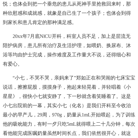
悦；也体会到把一个垂危的患儿从死神手里抢救回来时，那
种欣慰感和成就感，就象是自己生了一个孩子；也体会到得
到家长和患儿肯定的那种满足感。
20xx年7月底NlCU开科，科室人员不足，加上是层流无
陪护病房，患儿所有治疗及生活护理，如喂奶、换尿布、沐
浴等均由护士完成，操作难度及工作量大不说，还得细心和
有爱心。
“小七，不哭不哭，亲妈来了”郑如正在和哭闹的七床宝宝
说话，擦擦屁股，摸摸身子，抱起来轻晃着，并轻唱着《小
星星》，很快小七就安静了，下一秒就含着笑睡着了。这是
小七出院前的一幕，其实小七（化名）是我们开科至今收治
最小的早产儿，29周，970g，奶量从1mL开始喂起，为了训练
他的吸吮能力，有时一歺只吃5mL就得喂上二十几分钟，每次
看他能完成医嘱奶量虽然时间长点，我们依然很开心，就这