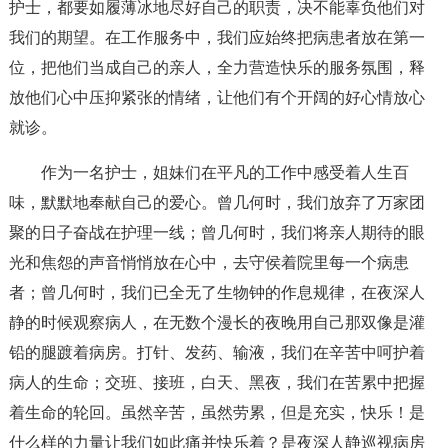
护士，都要如履薄冰地尽好自己的职责，决不能辜负他们对
我们的期望。在工作服务中，我们应始终把病患者放在第一
位，把他们当成自己的亲人，全力营造快乐的服务氛围，释
放他们心中压抑紧张的情绪，让他们有个开阔的好心情放心
就诊。
作为一名护士，姐妹们在平凡的工作中感受着人生百
味，默默地奉献自己的爱心。曾几何时，我们放弃了万家团
聚的日子奋战在护理一线；曾几何时，我们将亲人期待的眼
光和焦怨的声音悄悄放在心中，去守侯着院里每一个病患
者；曾几何时，我们已全无了生物钟的作息规律，在夜深人
静的时候观察病人，在无数个漫长的夜晚用自己那双像是灌
铅的腿踱着病房。打针、发药、输液，我们在辛苦中呵护着
病人的生命；交班、接班，白天、黑夜，我们在苦累中把握
着生命的轮回。虽然辛苦，虽然劳累，但是充实，快乐！是
什么样的力量让我们如此痛并快乐着？是夜深人静巡视病房