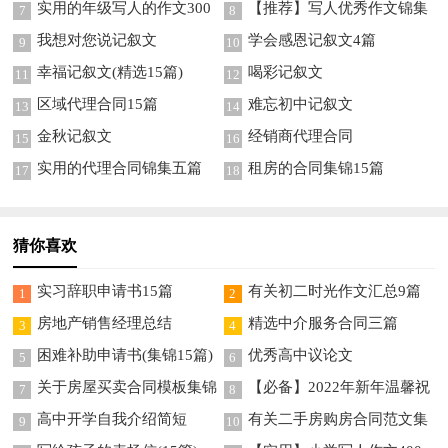
实用的年级写人的作文300
【推荐】写人优秀作文锦集
7
8
字锦集10篇
九篇
我想对您说记叙文
学会感恩记叙文4篇
9
10
幸福记叙文(精选15篇)
喝彩记叙文
11
12
区域代理合同15篇
难忘初中记叙文
13
14
金秋记叙文
经销商代理合同
15
16
实用的代理合同锦集五篇
租房的合同集锦15篇
17
18
猜你喜欢
实习辞职申请书15篇
有关初二时光作文汇总9篇
1
2
房地产销售经理总结
精选中介服务合同三篇
3
4
困难补助申请书(集锦15篇)
优秀高中议论文
5
6
关于房屋买卖合同模板集锦
【必备】2022年新年温馨祝
7
8
6篇
福语摘录55句
高中开学自我介绍简短
有关二手房购房合同范文集
9
10
锦九篇