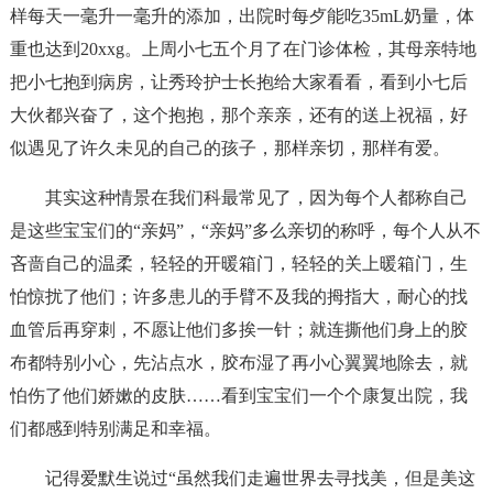
样每天一毫升一毫升的添加，出院时每歺能吃35mL奶量，体
重也达到20xxg。上周小七五个月了在门诊体检，其母亲特地
把小七抱到病房，让秀玲护士长抱给大家看看，看到小七后
大伙都兴奋了，这个抱抱，那个亲亲，还有的送上祝福，好
似遇见了许久未见的自己的孩子，那样亲切，那样有爱。
其实这种情景在我们科最常见了，因为每个人都称自己
是这些宝宝们的“亲妈”，“亲妈”多么亲切的称呼，每个人从不
吝啬自己的温柔，轻轻的开暖箱门，轻轻的关上暖箱门，生
怕惊扰了他们；许多患儿的手臂不及我的拇指大，耐心的找
血管后再穿刺，不愿让他们多挨一针；就连撕他们身上的胶
布都特别小心，先沾点水，胶布湿了再小心翼翼地除去，就
怕伤了他们娇嫰的皮肤……看到宝宝们一个个康复出院，我
们都感到特别满足和幸福。
记得爱默生说过“虽然我们走遍世界去寻找美，但是美这