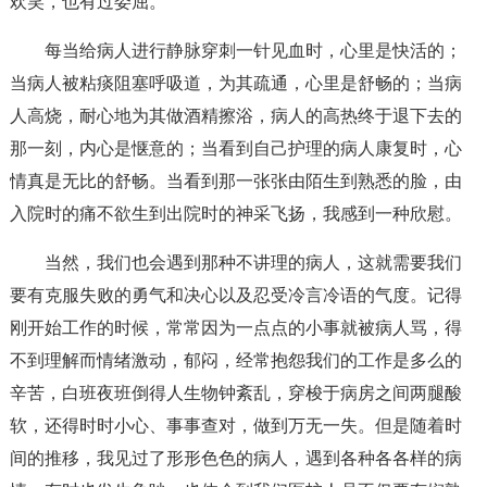
欢笑，也有过委屈。
每当给病人进行静脉穿刺一针见血时，心里是快活的；
当病人被粘痰阻塞呼吸道，为其疏通，心里是舒畅的；当病
人高烧，耐心地为其做酒精擦浴，病人的高热终于退下去的
那一刻，内心是惬意的；当看到自己护理的病人康复时，心
情真是无比的舒畅。当看到那一张张由陌生到熟悉的脸，由
入院时的痛不欲生到出院时的神采飞扬，我感到一种欣慰。
当然，我们也会遇到那种不讲理的病人，这就需要我们
要有克服失败的勇气和决心以及忍受冷言冷语的气度。记得
刚开始工作的时候，常常因为一点点的小事就被病人骂，得
不到理解而情绪激动，郁闷，经常抱怨我们的工作是多么的
辛苦，白班夜班倒得人生物钟紊乱，穿梭于病房之间两腿酸
软，还得时时小心、事事查对，做到万无一失。但是随着时
间的推移，我见过了形形色色的病人，遇到各种各各样的病