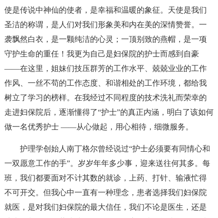
使是传说中神仙的使者，是幸福和温暖的象征。天使是我们
圣洁的称谓，是人们对我们形象美和内在美的深情赞誉。一
袭飘然白衣，是一颗纯洁的心灵；一顶别致的燕帽，是一项
守护生命的重任！我更为自己是妇保院的护士而感到自豪
——在这里，姐妹们技压群芳的工作水平、兢兢业业的工作
作风、一丝不苟的工作态度、和谐相处的工作环境，都给我
树立了学习的榜样。在我经过不同程度的技术洗礼而荣幸的
走进妇保院后，逐渐懂得了“护士”的真正内涵，明白了该如何
做一名优秀护士 ——从心做起，用心相待，细微服务。
护理学创始人南丁格尔曾经说过“护士必须要有同情心和
一双愿意工作的手”。岁岁年年多少事，迎来送往何其多。每
班，我们都要面对不计其数的就诊，上药、打针、输液忙得
不可开交。但我心中一直有一种理念，患者选择我们妇保院
就医，是对我们妇保院的最大信任，我们不论是医生，还是