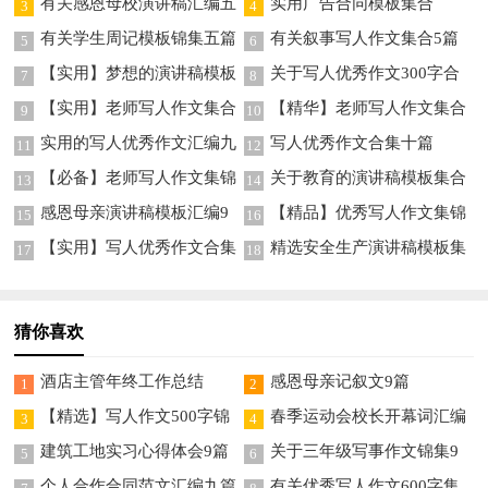
有关感恩母校演讲稿汇编五
实用广告合同模板集合
3
4
篇
有关学生周记模板锦集五篇
有关叙事写人作文集合5篇
5
6
【实用】梦想的演讲稿模板
关于写人优秀作文300字合
7
8
集合七篇
集7篇
【实用】老师写人作文集合
【精华】老师写人作文集合
9
10
7篇
九篇
实用的写人优秀作文汇编九
写人优秀作文合集十篇
11
12
篇
【必备】老师写人作文集锦
关于教育的演讲稿模板集合
13
14
10篇
六篇
感恩母亲演讲稿模板汇编9
【精品】优秀写人作文集锦
15
16
篇
7篇
【实用】写人优秀作文合集
精选安全生产演讲稿模板集
17
18
5篇
合8篇
猜你喜欢
酒店主管年终工作总结
感恩母亲记叙文9篇
1
2
【精选】写人作文500字锦
春季运动会校长开幕词汇编
3
4
集10篇
8篇
建筑工地实习心得体会9篇
关于三年级写事作文锦集9
5
6
篇
个人合作合同范文汇编九篇
有关优秀写人作文600字集