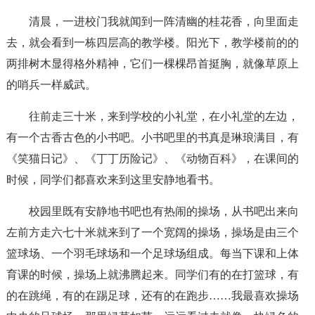
清晨，一进校门我就闻到一阵清幽的桂花香，向里面走
去，就会看到一栋四层高的教学楼。阳光下，教学楼前的的
两排树木显得格外精神，它们一棵棵昂首挺胸，就像草原上
的哨兵一样威武。
往前走三十米，来到学校的小礼堂，在小礼堂的左边，
有一个古香古色的小书吧。小书吧里的书真是琳琅满目，有
《笑猫日记》、《丁丁历险记》、《动物百科》，在课间的
时候，同学们都喜欢来到这里安静地看书。
校园里既有安静地书吧也有热闹的操场，从书吧出来向
左前方走六七十米就来到了一个宽阔的操场，操场是由三个
篮球场、一个羽毛球场和一个足球场组成。每当下课和上体
育课的时候，操场上就沸腾起来。同学们有的在打篮球，有
的在跳绳，有的在踢足球，还有的在跑步……我最喜欢操场