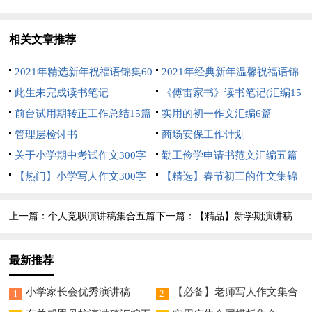
七篇
相关文章推荐
2021年精选新年祝福语锦集60
2021年经典新年温馨祝福语锦
句
此生未完成读书笔记
集79句
《傅雷家书》读书笔记(汇编15
前台试用期转正工作总结15篇
篇)
实用的初一作文汇编6篇
管理层检讨书
商场安保工作计划
关于小学期中考试作文300字
勤工俭学申请书范文汇编五篇
汇总六篇
【热门】小学写人作文300字
【精选】春节初三的作文集锦
锦集7篇
五篇
上一篇：
个人竞职演讲稿集合五篇
下一篇：
【精品】新学期演讲稿10篇
最新推荐
小学家长会优秀演讲稿
【必备】老师写人作文集合
1
2
八篇