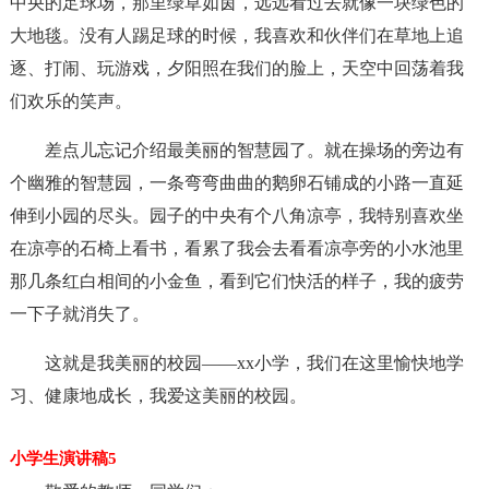
中央的足球场，那里绿草如茵，远远看过去就像一块绿色的
大地毯。没有人踢足球的时候，我喜欢和伙伴们在草地上追
逐、打闹、玩游戏，夕阳照在我们的脸上，天空中回荡着我
们欢乐的笑声。
差点儿忘记介绍最美丽的智慧园了。就在操场的旁边有
个幽雅的智慧园，一条弯弯曲曲的鹅卵石铺成的小路一直延
伸到小园的尽头。园子的中央有个八角凉亭，我特别喜欢坐
在凉亭的石椅上看书，看累了我会去看看凉亭旁的小水池里
那几条红白相间的小金鱼，看到它们快活的样子，我的疲劳
一下子就消失了。
这就是我美丽的校园——xx小学，我们在这里愉快地学
习、健康地成长，我爱这美丽的校园。
小学生演讲稿5