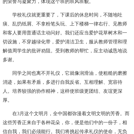
的荣誉与凝聚力，体现这个班的班风班貌。
学校礼仪就更重要了，下课后的休息时间，不随地吐
痰、乱扔纸屑、不拿粉笔头玩、上下楼梯一律右行、见教师
和客人要用普通话主动问好。我们还应当爱护花草树木和一
切设施，不穿越绿化带，爱护清洁卫生，服从教师管理和理
解值周学生的批评劝阻。受到教师的帮忙，应主动诚恳地说
多谢。
同学之间也离不开礼仪，它就像润滑油，使粗糙的磨擦
消迹，如果有矛盾，多进行自我反省。互相理解、宽容待
人。培养较强的协作精神，这样使班级更团结、友谊更深
厚。
在3月这个文明月，全中国都弥漫着文明文明的芳香。而
这些芳香正来自于各种花朵，你，便是他们中的一份子，相
信自我，我们必须能行。我们将挑起传承礼仪的使命，无负