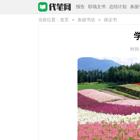
报告
职场文书
总结计划
条据
>
>
当前位置：
首页
条据书信
保证书
时间：2