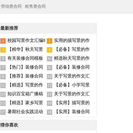
劳动类合同
租售类合同
最新推荐
校园写景作文汇编8
实用的描写景的作
1
2
篇
文400字5篇
【精华】秋天写景
【必备】写景的作
3
4
作文八篇
文合集十篇
有关装修合同模板
精选秋天写景的作
5
6
汇总七篇
文汇编9篇
【热门】装修合同
【必备】装修合同
7
8
模板锦集五篇
范文汇总十篇
【推荐】装修合同
关于写景的作文汇
9
10
范文集锦9篇
总九篇
【精选】写景的作
【必备】小学写景
11
12
文汇总七篇
作文四篇
知识百宝箱广播稿
关于写景的作文汇
13
14
总8篇
【精选】家乡写景
【实用】描写景的
15
16
的作文八篇
作文300字九篇
暑期社会实践活动
【实用】装修合同
17
18
总结
范文汇总5篇
猜你喜欢