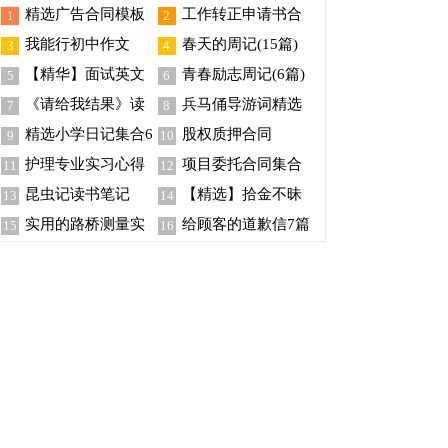
精选广告合同模板
工作转正申请书合
1
2
集锦9篇
集15篇
我能行初中作文
春天的周记(15篇)
3
4
【精华】面试英文
青春励志周记(6篇)
5
6
自我介绍范文汇编9篇
《请给我结果》读
兵马俑导游词精选
7
8
书笔记
15篇
精选小学日记集合6
股权质押合同
9
10
篇
护理专业实习心得
项目委托合同集合
11
12
15篇
七篇
昆虫记读书笔记
【精选】拾金不昧
13
14
【热】
感谢信范文合集8篇
实用的路桥测量实
给顾客的道歉信7篇
15
16
习报告3篇