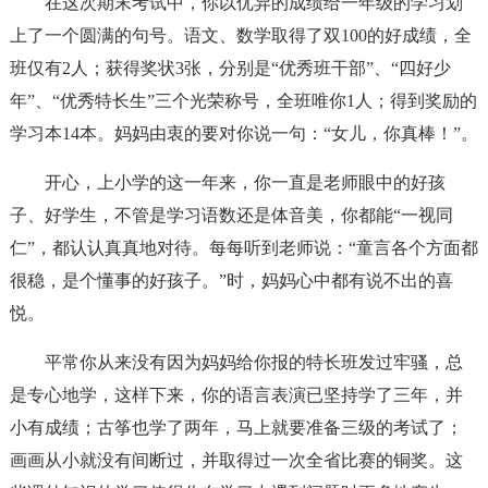
在这次期末考试中，你以优异的成绩给一年级的学习划
上了一个圆满的句号。语文、数学取得了双100的好成绩，全
班仅有2人；获得奖状3张，分别是“优秀班干部”、“四好少
年”、“优秀特长生”三个光荣称号，全班唯你1人；得到奖励的
学习本14本。妈妈由衷的要对你说一句：“女儿，你真棒！”。
开心，上小学的这一年来，你一直是老师眼中的好孩
子、好学生，不管是学习语数还是体音美，你都能“一视同
仁”，都认认真真地对待。每每听到老师说：“童言各个方面都
很稳，是个懂事的好孩子。”时，妈妈心中都有说不出的喜
悦。
平常你从来没有因为妈妈给你报的特长班发过牢骚，总
是专心地学，这样下来，你的语言表演已坚持学了三年，并
小有成绩；古筝也学了两年，马上就要准备三级的考试了；
画画从小就没有间断过，并取得过一次全省比赛的铜奖。这