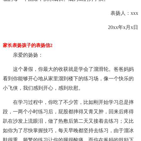
表扬人：xxx
20xx年x月x日
家长表扬孩子的表扬信2
亲爱的扬扬：
这个暑假，你最大的收获就是学会了溜滑轮。爸爸妈妈
看到你能够开心地从家里溜到楼下的练习场，像一个快乐的
小飞侠，我们感到开心，感到欣慰。
在学习过程中，你吃了不少苦，比如刚开始学习总是摔
跤，一两个小时练习后，屁股都摔得又青又肿，回来后疼得
趴在沙发上流眼泪，做了热敷后第二天又接着去练习；又比
如你为了尽快掌握技巧，每天早晚都坚持去练习，由于溜冰
鞋很重，频繁的练习让你的腿很酸痛，而你在爸妈的鼓励下