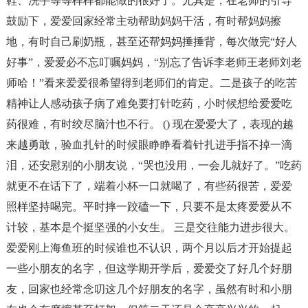
鞋、洗手等等样样都能做的很好了。尤其是，在老师的引导
鼓励下，爱爱回家经常主动帮助妈妈干活，有时帮妈妈擦
地，有时自己刷奶瓶，甚至还帮妈妈捶捶背，每次做完“好人
好事”，爱爱必不忘叮嘱妈妈，“别忘了告诉李老师王老师刘老
师哈！”看来爱爱很希望得到老师们的肯定。二是孩子的吃苦
精神让人感动孩子病了难免要打针吃药，小时候想给爱爱吃
药很难，有时绞尽脑汁也不行。 () 现在爱爱大了，表现的越
来越勇敢，验血扎针的时候眼睁睁看着针扎进手指不掉一滴
泪，还安慰别的小朋友说，“哭也没用，一会儿就好了。”吃药
就更不在话下了，端着小杯一口就喝了，有些药很苦，爱爱
照样坚持喝完。平时摔一跤磕一下，只要不是太疼爱爱从不
计较，基本是个挺坚强的小女生。 三是交往能力进步很大。
爱爱刚上海鱼班的时候谁也不认识，两个月以后才开始提起
一些小朋友的名字，但这学期开学后，爱爱交了好几个好朋
友，回家也经常念叨这几个好朋友的名字，虽然有时和小朋