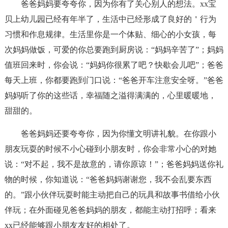
爸爸妈妈要夸夸你，因为你有了关心别人的想法。xx宝
贝上幼儿园已经有年半了，生活中已经形成了良好的＇行为
习惯和作息规律。生活里你是一个体贴、细心的小女孩，每
次妈妈做饭，可爱的你总要跑到厨房说：“妈妈辛苦了”；妈妈
值班回来时，你会说：“妈妈你很累了吧？快歇会儿吧”；爸爸
每天上班，你都要跑到门口说：“爸爸开车注意安全呀。”爸爸
妈妈听了你的这些话，幸福随之溢得满满的，心里暖暖地，
甜甜的。
爸爸妈妈还要夸夸你，因为你懂文明讲礼貌。在你跟小
朋友玩耍的时候不小心碰到小朋友时，你会非常小心的对她
说：“对不起，我不是故意的，请你原谅！”；爸爸妈妈送你礼
物的时候，你知道说：“爸爸妈妈谢谢您，我不会乱要东西
的。”跟小伙伴玩耍时能主动把自己的玩具和故事书借给小伙
伴玩；在外面碰见爸爸妈妈的朋友，都能主动打招呼；看来
xx已经能够跟小朋友友好的相处了。