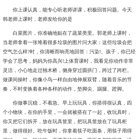
你上课认真，能专心听老师讲课，积极回答问题。今天
韩老师上课时，老师发给你的是
白菜图片，你准确地贴在了蔬菜类里。郭老师上课时，
当老师拿着一张堆着很多垃圾的图片问大家：这些垃圾会把
空气怎么样?时，你清晰而响亮地回答：污染!。孩子，你已经
学会了思考，妈妈为你高兴!上体育课时，我看见你动作非常
灵活，小心地走过独木桥，侧身穿过圆拱门，跨过了跨栏。
做课间操时，你像小鸟一样自由地伸展双臂，随着音乐的节
奏，不时变换着各种各样的动作，垫脚尖、踢腿、蹬脚。
你做事沉稳，不着急。早上玩玩具，你搭得很认真，四
个小物块，在你的手里，一会就被搭在了一起，收玩具时，
你又把它们拆开，放在玩具筐里，把玩具筐放在了玩具柜
里，做得很好。吃午饭时，你拿着筷子吃面条，用筷子用得