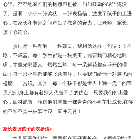
心里。渐渐地家长们的抱怨声也被一句句鼓励的话语淹没
了。是啊，小小一张奖状﹑一张表扬信，激发了孩子的上进
心，在家长和老师之间产生了教育的合力，让老师、家长、
孩子心连心。
赏识是一种理解，一种鼓励。我相信这样一句话：玉不
琢，不成器。每个学生都是一块美玉，需要我们精心地雕
琢，才能光彩照人，熠熠生辉。每一朵鲜花都有盛开的理
由；每一只小鸟都能够飞跃海洋，只要我们给他一对腾飞的
翅膀——赏识。其实，每一个孩子都是世界上独一无二的宝
贝,他们身上都有着别人代替不了的优点，只要我们付出爱
心，因材施教，相信他们就像一棵青青的小树茁壮成长,在你
的不知不觉中枝繁叶茂，直冲云霄！
家长表扬孩子的表扬信4
幼儿园开学伊始，爱爱所在班开家长会，老师提到如果