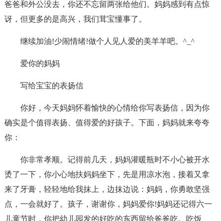
爸爸和外公没去，你还不忘留两张给他们。妈妈感到有点惊
讶，但更多的是高兴，我们茸宝懂事了。
继续加油!少闹情绪!做个人见人爱的美羊羊吧。^_^
爱你的妈妈
写给宝宝的表扬信
你好，今天妈妈怀着愉快的心情给你写表扬信，因为你
确实是个值得表扬、值得爱的好孩子。下面，妈妈就来夸夸
你：
你非常孝顺。记得前几天，妈妈灌暖瓶时不小心被开水
烫了一下，你小心地扶妈妈坐下，先是用凉水泡，接着又拿
来了牙膏，轻轻地给我抹上，边抹边说：妈妈，你勇敢坚强
点，一会就好了。孩子，谢谢你，妈妈爱你!妈妈还记得六一
儿童节时，你把幼儿园发的好吃的东西留给爸爸吃。吃饭