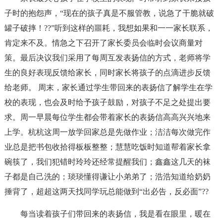
子时的抱怨声，“现在的孩子真是不服管教，说急了干脆就破
罐子破摔！??”听到这样的噩耗，我想如果和一一家长联系，
肯定来不及。情急之下召开了家长委员会临时会议商量对
策。最后决议我们采用了每周互发表扬信的方式，老师将学
生的良好表现反馈给家长，同时家长将孩子的点滴进步反馈
给老师。 周末，家长通过学生带回来的表扬信了解学生在学
校的表现，也会及时给予孩子鼓励，对孩子不足之处提出要
求。周一早晨每位学生都会带着家长的表扬信高高兴兴地来
上学。杭杭这周一放学回家总是先做作业；洁洁每次做完作
业总是把书包收拾得板板整整；慧慧吃饭时知道帮着家长拿
碗筷了，我们犯错时玲玲还经常提醒我们；鑫鑫这几天的袜
子都是自己洗的；琰琰懂得谦让小弟弟了；浩浩知道给奶奶
捶背了，超超这两天找同学玩总能做到“出必告，反必面”??
每当读着孩子们带回来的表扬信，我是看在眼里，暖在