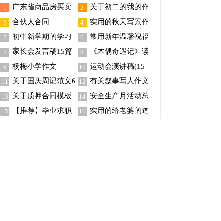
广东省商品房买卖
关于初二的我的作
1
2
合同
文锦集6篇
合伙人合同
实用的秋天写景作
3
4
文5篇
初中新学期的学习
常用新年温馨祝福
5
6
计划
语集合45条
家长会发言稿15篇
《木偶奇遇记》读
7
8
后感精选15篇
杨梅小学作文
运动会演讲稿(15
9
10
篇)
关于国庆周记范文6
有关叙事写人作文
11
12
篇
300字合集七篇
关于质押合同模板
安全生产月活动总
13
14
汇总7篇
结
【推荐】毕业求职
实用的给老婆的道
15
16
信范文集合十篇
歉信三篇