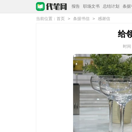
报告
职场文书
总结计划
条据
>
>
当前位置：
首页
条据书信
感谢信
给
时间：2