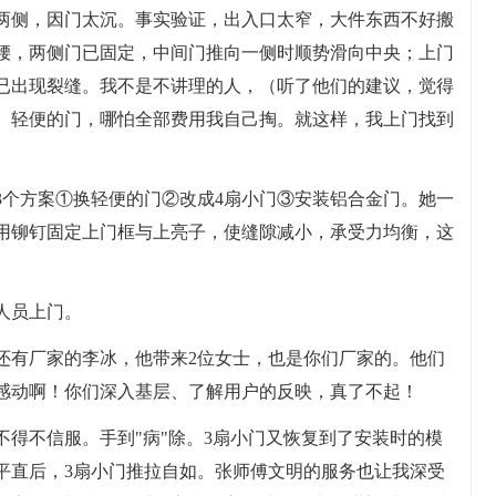
两侧，因门太沉。事实验证，出入口太窄，大件东西不好搬
腰，两侧门已固定，中间门推向一侧时顺势滑向中央；上门
已出现裂缝。我不是不讲理的人，（听了他们的建议，觉得
）轻便的门，哪怕全部费用我自己掏。就这样，我上门找到
3个方案①换轻便的门②改成4扇小门③安装铝合金门。她一
用铆钉固定上门框与上亮子，使缝隙减小，承受力均衡，这
人员上门。
行的还有厂家的李冰，他带来2位女士，也是你们厂家的。他们
感动啊！你们深入基层、了解用户的反映，真了不起！
得不信服。手到"病"除。3扇小门又恢复到了安装时的模
平直后，3扇小门推拉自如。张师傅文明的服务也让我深受