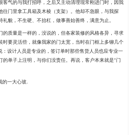
很客气的与我打招呼，之后又主动清理现常刚进门时，因我
他往门里拿工具箱及木棱（支架）。他却不急眼，与我探
特礼貌，不生硬、不抬杠，做事善始善终，满意为止。
门的质量是一样的，没说的，但各家装修的风格各异，寻求
装时要灵活些，就像我家的门太宽，当时在门框上多铆几个
我说：设计人员是专业的，签订单时那些售货人员也应专业一
订的单子上注明，与你们没责任。再说，客户本来就是"门
我的一大心玻.