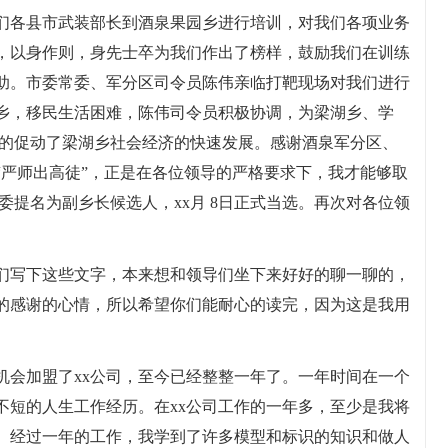
排我们各县市武装部长到酒泉果园乡进行培训，对我们各项业务
，以身作则，身先士卒为我们作出了榜样，鼓励我们在训练
助。市委常委、军分区司令员陈伟亲临打靶现场对我们进行
乡，移民生活困难，陈伟司令员积极协调，为梁湖乡、学
极大的促动了梁湖乡社会经济的快速发展。感谢酒泉军分区、
“严师出高徒”，正是在各位领导的严格要求下，我才能够取
州县委提名为副乡长候选人，xx月 8日正式当选。再次对各位领
们写下这些文字，本来想和领导们坐下来好好的聊一聊的，
的感谢的心情，所以希望你们能耐心的读完，因为这是我用
我有机会加盟了xx公司，至今已经整整一年了。一年时间在一个
不短的人生工作经历。在xx公司工作的一年多，至少是我将
。经过一年的工作，我学到了许多模型和标识的知识和做人