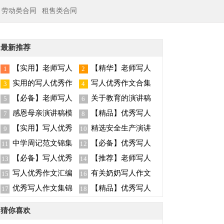
劳动类合同
租售类合同
最新推荐
【实用】老师写人
【精华】老师写人
1
2
作文集合7篇
作文集合九篇
实用的写人优秀作
写人优秀作文合集
3
4
文汇编九篇
十篇
【必备】老师写人
关于教育的演讲稿
5
6
作文集锦10篇
模板集合六篇
感恩母亲演讲稿模
【精品】优秀写人
7
8
板汇编9篇
作文集锦7篇
【实用】写人优秀
精选安全生产演讲
9
10
作文合集5篇
稿模板集合8篇
中学周记范文锦集
【必备】优秀写人
11
12
七篇
作文集合8篇
【必备】写人优秀
【推荐】老师写人
13
14
作文锦集十篇
作文集锦8篇
写人优秀作文汇编
有关奶奶写人作文
15
16
七篇
集合6篇
优秀写人作文集锦
【精品】优秀写人
17
18
十篇
作文集锦九篇
猜你喜欢