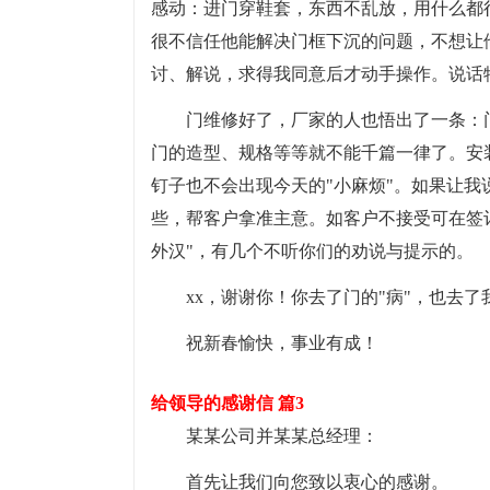
感动：进门穿鞋套，东西不乱放，用什么都
很不信任他能解决门框下沉的问题，不想让
讨、解说，求得我同意后才动手操作。说话
门维修好了，厂家的人也悟出了一条：
门的造型、规格等等就不能千篇一律了。安
钉子也不会出现今天的"小麻烦"。如果让
些，帮客户拿准主意。如客户不接受可在签
外汉"，有几个不听你们的劝说与提示的。
xx，谢谢你！你去了门的"病"，也去了
祝新春愉快，事业有成！
给领导的感谢信 篇3
某某公司并某某总经理：
首先让我们向您致以衷心的感谢。