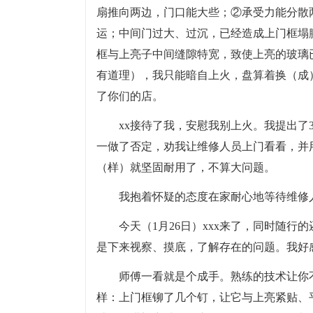
扇推向两边，门口能大些；②承受力能分散
运；中间门过大、过沉，已经造成上门框塌
框与上亮子中间缝隙特宽，致使上亮的玻璃
有道理），我只能暗自上火，盘算着换（成
了你们的店。
xx接待了我，安慰我别上火。我提出了
一做了否定，劝我让维修人员上门看看，并
（样）就坚固耐用了，不算大问题。
我抱着怀疑的态度在家耐心地等待维修
今天（1月26日）xxx来了，同时随
是下来视察、摸底，了解存在的问题。我好
师傅一看就是个成手。熟练的技术让你不
样：上门框铆了几个钉，让它与上亮紧贴、