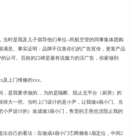
，当时是我及儿子倡导他们单位--民航空管的同事集体团购
很满意。事实证明：品牌不仅靠你们的广告宣传，更靠产品
用户的认可。百姓的口碑是最有说服力的活广告，你家做到
及上门维修的xxx。
间，是我要求做的.，为的是隔断、阻止北平台（厨房）的
就得大一些。当时上门设计的是小尹，让我做4扇小门。当
把小尹设计的）改成做3扇小门，售货的王燕也没阻止我的
提出自己的看法：应做成4扇小门①两侧各1扇定位，中间2