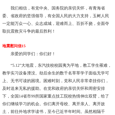
我们相信，有党中央、国务院的亲切关怀，有青海省
委、省政府的坚强领导，有全国人民的大力支持，玉树人民
一定能万众一心、众志成城，迎难而上、百折不挠，全面夺
取抗震救灾斗争的最后胜利！
地震慰问信15
亲爱的同学们：你们好！
“5.12”大地震，东汽技校校园夷为平地，教工学生罹难，
教学实习设备湮没。劫后余生的数千名莘莘学子面临无学可
上、无书可读的困境。困难时刻，党和人民非常牵挂你们，
及时送来无私的援助。在党和政府的亲切关怀和周密安排
下，全国14省市99所国家重点技工院校热情伸出双臂，给了
你们继续学习的机会。你们离开母校、离开亲人、离开故
土，前往外地求学读书，至今已近半年时间。虽然相隔千