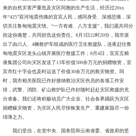
来的自然灾害严重危及灾区同胞的生产生活，经历过20xx
年“425”双河地震伤痛的宜宾人民，感同身受、深感悲痛，深
切关注鲁甸地震灾情。“一方有难、八方支援”，我们愿共同分
担这份痛楚，共同担负这份责任。8月3日22时20分，我市派
出了由25人、4辆救护车组成的医疗卫生救援队，连夜赶往鲁
甸地震灾区龙头山镇开展医疗救援工作；8月4日，宜宾五粮
液集团公司向灾区发送了13车价值500余万元的捐赠物资，宜
宾市红十字会也及时运送了价值30余万元的救灾物资。同
时，我市相关医院已作好接纳救治灾区伤员的各项工作安
排，武警、消防、矿山救护队已作好随时赶赴灾区救援的充
分准备。我们还将积极动员广大企业、社会各界踊跃为灾区
捐赠赈灾物资，为灾区人民尽快恢复生产、重建家园尽一份
绵薄之力。
我们坚信，在党中央、国务院和云南省委、省政府的坚