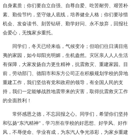
自身素质；你们要自立自强、自尊自爱、吃苦耐劳、艰苦朴
素、勤俭节约，坚守做人底线，培养健全人格；你们要珍惜
机会、发奋读书、刻苦钻研、勤学好问、永不放弃，回报社
会爱心，无愧家乡重托。
同学们，冬天已经来临，气候变冷；但咱们往日满目疮
夷的家园，如今却阳光明媚，生机盎然。灾区亲人人人生活
有保障，大家发扬自力更生精神，抗震救灾、重建家园。目
前，劳动部门、德阳市和东方公司正在积极规划学校的异地
重建工作，我们坚信有党和政府的领导，有全国人民的支
持，我们一定能够战胜地震带来的灾害，取得抗震救灾工作
的全面胜利！
常怀感恩之德，不忘回报之心。同学们，希望你们坚持
和弘扬“东汽精神”，学习所在学校的好思想、好学风、好作
风，不辱使命、学业有成，为东汽人争光添彩，为家乡重建