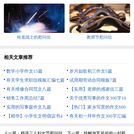
十篇
给老战士的慰问信
教师节慰问信
相关文章推荐
数学小学作文15篇
岁月如歌初三作文5篇
有关学生求职信模板汇编七篇
试用期劳动合同模板7篇
有关维修合同范文八篇
【实用】老师的感谢信三篇
销售工作周总结7篇
关于优秀写事的作文300字10
实用的写事篇作文九篇
篇
【热门】家乡写景的作文600
【精华】小学生文明倡议书4
字3篇
有关初一拜年作文300字汇编
篇
八篇
上一篇：
精选三八妇女节慰问信范文集锦十篇
下一篇：
给解放军叔叔的一封慰问信