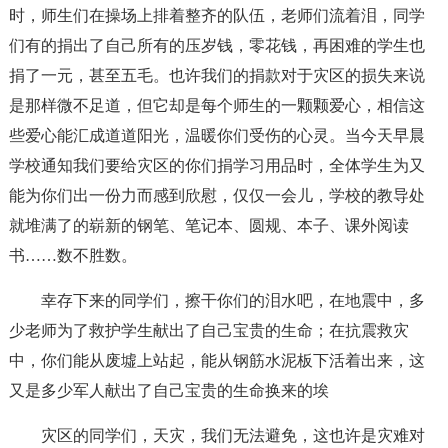
时，师生们在操场上排着整齐的队伍，老师们流着泪，同学
们有的捐出了自己所有的压岁钱，零花钱，再困难的学生也
捐了一元，甚至五毛。也许我们的捐款对于灾区的损失来说
是那样微不足道，但它却是每个师生的一颗颗爱心，相信这
些爱心能汇成道道阳光，温暖你们受伤的心灵。当今天早晨
学校通知我们要给灾区的你们捐学习用品时，全体学生为又
能为你们出一份力而感到欣慰，仅仅一会儿，学校的教导处
就堆满了的崭新的钢笔、笔记本、圆规、本子、课外阅读
书……数不胜数。
幸存下来的同学们，擦干你们的泪水吧，在地震中，多
少老师为了救护学生献出了自己宝贵的生命；在抗震救灾
中，你们能从废墟上站起，能从钢筋水泥板下活着出来，这
又是多少军人献出了自己宝贵的生命换来的埃
灾区的同学们，天灾，我们无法避免，这也许是灾难对