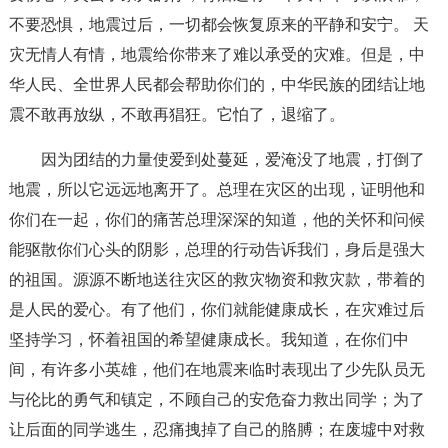
不要恐惧，地震过后，一切都会恢复原来的平静和安宁。 天
灾无情人有情，地震给你带来了难以承受的灾难。但是，中
华人民、全世界人民都会帮助你们的，中华民族的团结让地
震不敢再放纵，不敢再猖狂。它怕了，退缩了。
因为团结的力量使爱到处蔓延，爱淹没了地震，打倒了
地震，所以它远远地离开了。总理在灾区的出现，证明他和
你们在一起，你们的痛苦总理深深的知道，他的关怀和问候
能驱散你们心头的阴影，总理的行动告诉我们，身后是强大
的祖国。源源不断地送往灾区的救灾物资和救灾款，带着的
是人民的爱心。有了他们，你们就能健康成长，在灾难过后
坚持学习，怀着祖国的希望健康成长。我知道，在你们中
间，有许多小英雄，他们在地震来临时表现出了少先队员无
与伦比的勇气和镇定，不顾自己的安危奋力救出同学；为了
让后面的同学逃生，忍痛拽掉了自己的胳膊；在废墟中对救