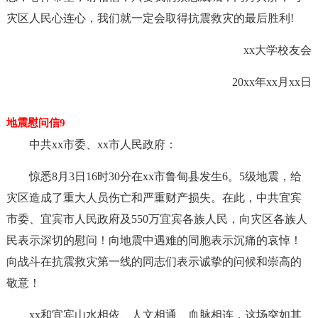
灾区人民心连心，我们就一定会取得抗震救灾的最后胜利!
xx大学校友会
20xx年xx月xx日
地震慰问信9
中共xx市委、xx市人民政府：
惊悉8月3日16时30分在xx市鲁甸县发生6。5级地震，给
灾区造成了重大人员伤亡和严重财产损失。在此，中共宜宾
市委、宜宾市人民政府及550万宜宾各族人民，向灾区各族人
民表示深切的慰问！向地震中遇难的同胞表示沉痛的哀悼！
向战斗在抗震救灾第一线的同志们表示诚挚的问候和崇高的
敬意！
xx和宜宾山水相依、人文相通、血脉相连，这场突如其