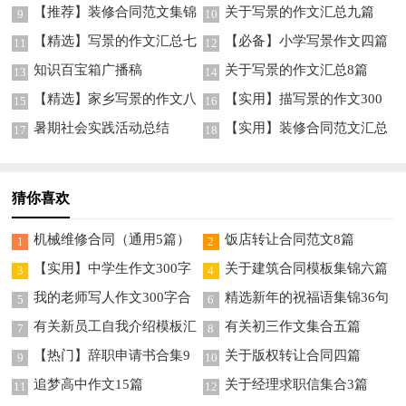
五篇
十篇
【推荐】装修合同范文集锦
关于写景的作文汇总九篇
9
10
9篇
【精选】写景的作文汇总七
【必备】小学写景作文四篇
11
12
篇
知识百宝箱广播稿
关于写景的作文汇总8篇
13
14
【精选】家乡写景的作文八
【实用】描写景的作文300
15
16
篇
字九篇
暑期社会实践活动总结
【实用】装修合同范文汇总
17
18
5篇
猜你喜欢
机械维修合同（通用5篇）
饭店转让合同范文8篇
1
2
【实用】中学生作文300字
关于建筑合同模板集锦六篇
3
4
集锦10篇
我的老师写人作文300字合
精选新年的祝福语集锦36句
5
6
集九篇
有关新员工自我介绍模板汇
有关初三作文集合五篇
7
8
总四篇
【热门】辞职申请书合集9
关于版权转让合同四篇
9
10
篇
追梦高中作文15篇
关于经理求职信集合3篇
11
12