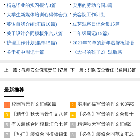
精选毕业的实习报告3篇
实用的劳动合同3篇
大学生新媒体培训心得体会范
美容院工作计划
文
英语自我介绍(汇编10篇)
豆芽观察日记合集15篇
关于设计合同模板集合八篇
二年级周记(15篇)
护理工作计划(集锦15篇)
2021年简单的新年温馨祝福语
关于初中周记十篇
89句
《念书的孩子2》观后感
上一篇：
教师安全值班责任书7篇
下一篇：
消防安全责任书通用15篇
最新推荐
校园写景作文汇编8篇
实用的描写景的作文400字5
1
2
篇
【精华】秋天写景作文八篇
【必备】写景的作文合集十
3
4
篇
有关装修合同模板汇总七篇
精选秋天写景的作文汇编9
5
6
篇
【热门】装修合同模板锦集
【必备】装修合同范文汇总
7
8