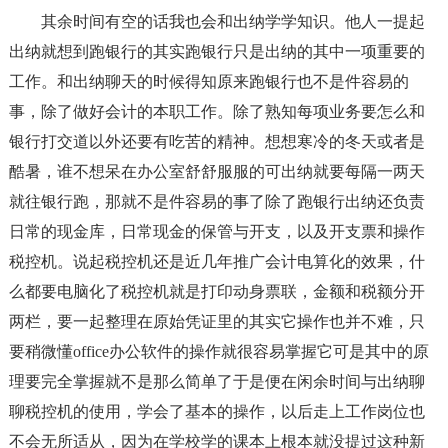
其余时间有空的话我也会和出纳学学知识。他人一提起
出纳就想到跑银行的其实跑银行只是出纳的其中一项重要的
工作。和出纳聊天的时候得知原来跑银行也不是件容易的
事，除了做好会计的本职工作。除了熟知每项业务要怎么和
银行打交道以外还要有吃苦的精神。想想寒冷的冬天或者是
酷暑，谁不想呆在办公室舒舒服服的可出纳就要每隔一两天
就往银行跑，那就不是件容易的事了除了跑银行出纳还负责
日常的现金库，日常现金的保管与开支，以及开支票和操作
税控机。说起税控机还是近几年推广会计电算化的效果，什
么都要电脑化了税控机就是打印动身票联，金额和税额分开
两栏，要一起整理在原始凭证里的其实它操作也并不难，只
要稍微懂office办公软件的操作就很容易掌握它可是其中的原
理要完全掌握就不是那么简单了于是便在闲余时间与出纳聊
聊税控机的使用，学会了基本的操作，以后走上工作岗位也
不会无所适从，因为在学校学的课本上根本就没提过这种新