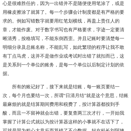
心是很难胜任的，因为一出错并不是随便使用笔涂了，或是
用橡皮擦涂了就算了。每一个步骤会计制度都是有严格的要
求的。例如写错数字就要用红笔划横线，再盖上责任人的
章，才能作废。对于数字书写也有严格要求，字迹一定要清
晰清秀，按格填写，不能东倒西歪。并且记账时要清楚每一
明细分录及总账名称，不能乱写，如此繁琐的程序让我不敢
有丁点马虎，这并不是做作业或考试时出错了就扣而已，这
是关系到一个单位的账务，是每一个单位以后制定计划的依
据。
所有的账记好了，接下来就是结账，每一账页要结一
次，每个月也要结一次，所谓“日清月结”就是这个意思，结账
最麻烦的就是结算期间费用和税费了，按计算器都按到手
酸，而且一不留神就会出错，要复查两三次才行，一开始我
掌握了计算公式就以为按计算器这样的小事就不在话下了，
可就是因为粗心大意反而算错了不少数据，好在科长刘阿姨