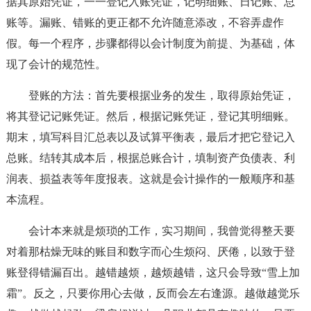
据其原始凭证，一一登记入账凭证，记明细账、日记账、总
账等。漏账、错账的更正都不允许随意添改，不容弄虚作
假。每一个程序，步骤都得以会计制度为前提、为基础，体
现了会计的规范性。
登账的方法：首先要根据业务的发生，取得原始凭证，
将其登记记账凭证。然后，根据记账凭证，登记其明细账。
期末，填写科目汇总表以及试算平衡表，最后才把它登记入
总账。结转其成本后，根据总账合计，填制资产负债表、利
润表、损益表等年度报表。这就是会计操作的一般顺序和基
本流程。
会计本来就是烦琐的工作，实习期间，我曾觉得整天要
对着那枯燥无味的账目和数字而心生烦闷、厌倦，以致于登
账登得错漏百出。越错越烦，越烦越错，这只会导致“雪上加
霜”。反之，只要你用心去做，反而会左右逢源。越做越觉乐