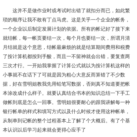
这并不是做作业时或考试时出错了就扣分而已，如此繁
琐的顺序让我不敢有丁点马虎。这是关乎一个企业的帐务，
一个企业以后制定发展计划的依据。所有的帐记好了接下来
就结帐，每一帐页要结一次，每个月也要结一次，所谓月清
月结就是这个意思，结帐最麻烦的就是结算期间费用和税费
了按计算机都按到手酸，而且一不留神就会出错，要复查两
三次才行。一开始我掌握了计算公式就以为按计算机这样的
小事就不在话下了可就是因为粗心大意反而算错了不少数
据，好在雪明姐教我先用铅笔写数据，否则真不知道要把帐
本涂改成什么样子。就要认真结合书本的知识总结一下手工
做帐到底是怎么一回事。雪明姐很要耐心的跟我讲解每一种
银行帐单的样式和填写方式以及什么时候才使用这种帐单，
从制单到记帐的整个过程基本上了解了个大概后。有了个基
本认识以后学习起来就会更得心应手了