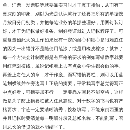
单、汇票、发票联等就要靠实习时才干真正接触，从而有了
更深刻的印象。别以为光是认识就行了还要把所有的单据按
月按日分门别类，并把每笔业务的单据整理好，用图钉装订
好，才干为记帐做好准备。制好凭证就进入记帐程序了。可
重复量如此大的工作如果没有一定的耐心和细心是很难胜任
的因为一出错并不是随便用笔涂了或是用橡皮檫涂了就算了
每一个方法会计制度都是有严格的要求的例如写错数字就要
用红笔划横线，虽说记帐看上去有点象小学生都会做的事。
再盖上责任人的章，才干作废。而写错摘要栏，则可以用蓝
笔划横线并在旁边写上正确的摘要，平常我写字总觉得写正
中点好看，可摘要却不行，一定要靠左写起不能空格，这样
做是为了防止摘要栏被人任意篡改。对于数字的书写也有严
格要求，字迹一定要清晰清秀，按格填写，不能东倒西歪的
并且记帐时要清楚每一明细分录及总帐名称，不能乱写，否
则总长的借贷的就不能结平了。