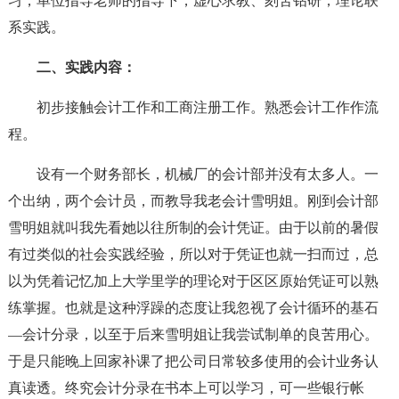
习，单位指导老师的指导下，虚心求教、刻苦钻研，理论联
系实践。
二、实践内容：
初步接触会计工作和工商注册工作。熟悉会计工作作流
程。
设有一个财务部长，机械厂的会计部并没有太多人。一
个出纳，两个会计员，而教导我老会计雪明姐。刚到会计部
雪明姐就叫我先看她以往所制的会计凭证。由于以前的暑假
有过类似的社会实践经验，所以对于凭证也就一扫而过，总
以为凭着记忆加上大学里学的理论对于区区原始凭证可以熟
练掌握。也就是这种浮躁的态度让我忽视了会计循环的基石
—会计分录，以至于后来雪明姐让我尝试制单的良苦用心。
于是只能晚上回家补课了把公司日常较多使用的会计业务认
真读透。终究会计分录在书本上可以学习，可一些银行帐