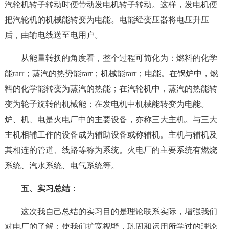
汽轮机转子转动时便带动发电机转子转动。这样，发电机便
把汽轮机的机械能转变为电能。电能经变压器将电压升压
后，由输电线送至电用户。
从能量转换的角度看，整个过程可简化为：燃料的化学
能rarr；蒸汽的热势能rarr；机械能rarr；电能。在锅炉中，燃
料的化学能转变为蒸汽的热能；在汽轮机中，蒸汽的热能转
变为轮子旋转的机械能；在发电机中机械能转变为电能。
炉、机、电是火电厂中的主要设备，亦称三大主机。与三大
主机相辅工作的设备成为辅助设备或称辅机。主机与辅机及
其相连的管道、线路等称为系统。火电厂的主要系统有燃烧
系统、汽水系统、电气系统等。
五、实习总结：
这次我自己总结的实习目的是理论联系实际，增强我们
对电厂的了解；使我们扩宽视野，巩固和运用所学过的理论