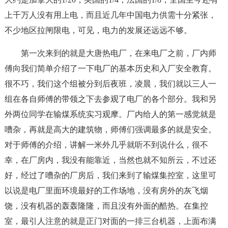
上千万人没有用上电，而且近几年中国电力供需十分紧张，
不少地区拉闸限电，可见，电力的发展还远远不够。
第一次来到的就是大唐热电厂，在来电厂之前，厂内师
傅向我们简单介绍了一下电厂的基本历史和入厂安全教育。
很不巧，我们这个组被分到后夜班，凌晨，我们就以三人一
组在各自师傅的带领之下去参观了电厂的各个部分。我和另
外两位同学在输煤系统实习观摩。厂内给人的第一感觉就是
嘈杂，再就是高大的建筑物，师傅们强调最多的就是安全。
对于师傅的介绍，讲解一米外几乎就听不到说什么，很不
幸，在厂房内，我没有能靠近，当然也就不知所云，不过还
好，经过了嘈杂的厂房后，我们来到了输煤集控室，这里可
以说是电厂里面环境最好的工作场地，没有房外的灰飞烟
饶，没有机器的轰轰隆隆，而且没有外面的酷热。在集控
室，最引人注意的就是正门对面的一排三台机器，上面布满