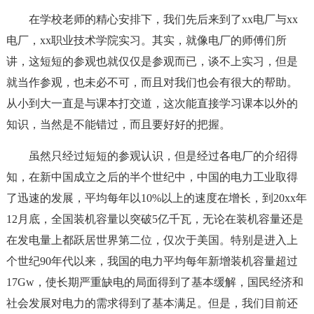
在学校老师的精心安排下，我们先后来到了xx电厂与xx
电厂，xx职业技术学院实习。其实，就像电厂的师傅们所
讲，这短短的参观也就仅仅是参观而已，谈不上实习，但是
就当作参观，也未必不可，而且对我们也会有很大的帮助。
从小到大一直是与课本打交道，这次能直接学习课本以外的
知识，当然是不能错过，而且要好好的把握。
虽然只经过短短的参观认识，但是经过各电厂的介绍得
知，在新中国成立之后的半个世纪中，中国的电力工业取得
了迅速的发展，平均每年以10%以上的速度在增长，到20xx年
12月底，全国装机容量以突破5亿千瓦，无论在装机容量还是
在发电量上都跃居世界第二位，仅次于美国。特别是进入上
个世纪90年代以来，我国的电力平均每年新增装机容量超过
17Gw，使长期严重缺电的局面得到了基本缓解，国民经济和
社会发展对电力的需求得到了基本满足。但是，我们目前还