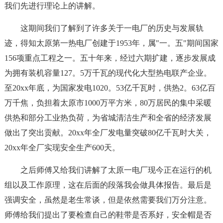
我们先进行理论上的讲解。
这期间我们了解到了许多关于一电厂的历史与发展轨
迹，得知太原第一热电厂创建于1953年，属"一。五"期间国家
156项重点工程之一。五十年来，经过六期扩建，逐步发展成
为拥有装机容量127。5万千瓦的现代化大型热电联产企业。
至20xx年底，为国家发电1020。53亿千瓦时，供热2。63亿百
万千焦，负担着太原市1000万平方米，80万居民的集中采暖
供热和部分工业热负荷，为省城清洁生产和全省的经济发展
做出了突出贡献。20xx年全厂发电量突破80亿千瓦时大关，
20xx年全厂实现安全生产600天。
之后师傅又给我们讲解了太原一电厂现今正在运行的机
组以及工作原理，这在后面的段落我会做具体报告。最后是
强调安全，虽然是老生常谈，但是依然需要我们万分注意。
师傅给我们提出了要检查自己的鞋带是否系好，安全帽是否