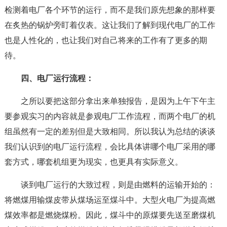
检测着电厂各个环节的运行，而不是我们原先想象的那样要
在炙热的锅炉旁盯着仪表。这让我们了解到现代电厂的工作
也是人性化的，也让我们对自己将来的工作有了更多的期
待。
四、电厂运行流程：
之所以要把这部分拿出来单独报告，是因为上午下午主
要参观实习的内容就是参观电厂工作流程，而两个电厂的机
组虽然有一定的差别但是大致相同。所以我认为总结的谈谈
我们认识到的电厂运行流程，会比具体讲哪个电厂采用的哪
套方式，哪套机组更为现实，也更具有实际意义。
谈到电厂运行的大致过程，则是由燃料的运输开始的：
将燃煤用输煤皮带从煤场运至煤斗中。大型火电厂为提高燃
煤效率都是燃烧煤粉。因此，煤斗中的原煤要先送至磨煤机