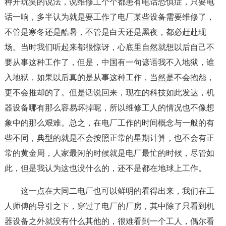
种开玩笑的说法，说维修工个个都患有电话恐惧症，只要电
话一响，多半认为就是要工作了电厂某些设备需要维修了，
不管是寒冬还是酷暑，不管是白天还是黑夜，都必赶赴现
场。当时我们听起来都很惊讶，心底里自然就想以后自己不
要从事这种工作了，但是，中国有一句谚语我不入地狱，谁
入地狱，如果以后真的是从事这种工作，当然是不会抱怨，
更不会推却的了。但是话说回来，现在的科技如此发达，机
器设备哪有那么容易坏掉呢，所以维修工人的情况也不像想
象中的那么艰难。总之，在电厂工作的时间概念与一般的有
些不同，典型的就是不会按照正常的星期计算，也不会有正
常的黄金周，人家最闲的时候就是电厂最忙的时候，尽管如
此，但是我认为这也没什么的，还不是都在地球上工作。
这一点在大同二电厂也可以鲜明的看得出来，我们在工
人师傅的导引之下，穿过了电厂的厂房，其中除了只看到机
器设备之外就没有什么其他的，很难看到一个工人，偶尔看