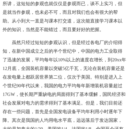
所讲，这短短的参观也就仅仅是参观而已，谈不上实习，但
是就当作参观，也未必不可，而且对我们也会有很大的帮
助。从小到大一直是与课本打交道，这次能直接学习课本以
外的知识，当然是不能错过，而且要好好的把握。
虽然只经过短短的参观认识，但是经过各电厂的介绍得
知，在新中国成立之后的半个世纪中，中国的电力工业取得
了迅速的发展，平均每年以10%以上的速度在增长，到20xx年
12月底，全国装机容量以突破5亿千瓦，无论在装机容量还是
在发电量上都跃居世界第二位，仅次于美国。特别是进入上
个世纪90年代以来，我国的电力平均每年新增装机容量超过
17GW，使长期严重缺电的局面得到了基本缓解，国民经济和
社会发展对电力的需求得到了基本满足。但是，我们目前还
存在一些问题，首先是全国发电设备平均年利用小时逐年下
降。其次是我国的人均用电水平底，远远落后于发达国家，
大约是加拿大的1/20，美国的1/4，法国的1/8，全国至今还有