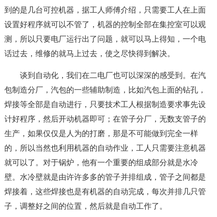
到的是几台可控机器，据工人师傅介绍，只需要工人在上面
设置好程序就可以不管了，机器的控制全部在集控室可以观
测，所以只要电厂运行出了问题，就可以马上得知，一个电
话过去，维修的就马上过去，使之尽快得到解决。
谈到自动化，我们在二电厂也可以深深的感受到。在汽
包制造分厂，汽包的一些辅助制造，比如汽包上面的钻孔，
焊接等全部是自动进行，只要技术工人根据制造要求事先设
计好程序，然后开动机器即可；在管子分厂，无数支管子的
生产，如果仅仅是人为的打磨，那是不可能做到完全一样
的，所以当然也利用机器的自动作业，工人只需要注意机器
就可以了。对于锅炉，他有一个重要的组成部分就是水冷
壁。水冷壁就是由许许多多的管子并排组成，管子之间都是
焊接着，这些焊接也是有机器的自动完成，每次并排几只管
子，调整好之间的位置，然后就是自动工作了。