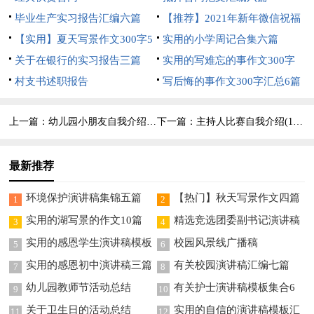
毕业生产实习报告汇编六篇
【推荐】2021年新年微信祝福
【实用】夏天写景作文300字5
语集合78句
实用的小学周记合集六篇
篇
关于在银行的实习报告三篇
实用的写难忘的事作文300字
村支书述职报告
汇编七篇
写后悔的事作文300字汇总6篇
上一篇：
幼儿园小朋友自我介绍(15篇)
下一篇：
主持人比赛自我介绍(15篇)
最新推荐
环境保护演讲稿集锦五篇
【热门】秋天写景作文四篇
1
2
实用的湖写景的作文10篇
精选竞选团委副书记演讲稿
3
4
三篇
实用的感恩学生演讲稿模板
校园风景线广播稿
5
6
6篇
实用的感恩初中演讲稿三篇
有关校园演讲稿汇编七篇
7
8
幼儿园教师节活动总结
有关护士演讲稿模板集合6
9
10
篇
关于卫生日的活动总结
实用的自信的演讲稿模板汇
11
12