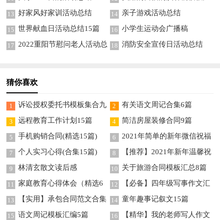
编五篇
好家风好家训活动总结
亲子游戏活动总结
13
14
世界献血日活动总结15篇
小学生运动会广播稿
15
16
2022重阳节慰问老人活动总
消防安全宣传日活动总结
17
18
结（精选5篇）
猜你喜欢
诉讼授权委托书模板集合九
有关语文周记合集6篇
1
2
篇
远程教育工作计划15篇
简洁房屋装修合同9篇
3
4
手机购销合同(精选15篇)
2021年简单的新年微信祝福
5
6
语摘录88句
个人实习心得(合集15篇)
【推荐】2021年新年温馨祝
7
8
福语摘录79句
林清玄散文读后感
关于旅游合同模板汇总8篇
9
10
家庭教育心得体会（精选6
【必备】四年级写事作文汇
11
12
篇）
编5篇
【实用】承包合同范文合集
童年趣事记叙文15篇
13
14
9篇
语文周记模板汇编5篇
【精华】我的老师写人作文
15
16