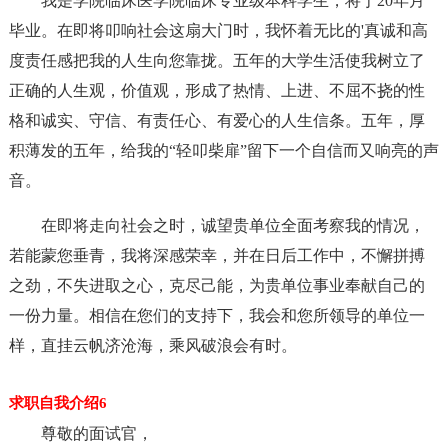
我是学院临床医学院临床专业级本科学生，将于20年月
毕业。在即将叩响社会这扇大门时，我怀着无比的'真诚和高
度责任感把我的人生向您靠拢。五年的大学生活使我树立了
正确的人生观，价值观，形成了热情、上进、不屈不挠的性
格和诚实、守信、有责任心、有爱心的人生信条。五年，厚
积薄发的五年，给我的“轻叩柴扉”留下一个自信而又响亮的声
音。
在即将走向社会之时，诚望贵单位全面考察我的情况，
若能蒙您垂青，我将深感荣幸，并在日后工作中，不懈拼搏
之劲，不失进取之心，克尽己能，为贵单位事业奉献自己的
一份力量。相信在您们的支持下，我会和您所领导的单位一
样，直挂云帆济沧海，乘风破浪会有时。
求职自我介绍6
尊敬的面试官，