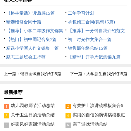
《格林童话》读后感15篇
二年学习计划
精选维修合同十篇
承包施工合同(集锦15篇)
【推荐】小学二年级作文锦集
【推荐】一分钟自我介绍范文
8篇
【热门】初中周记合集7篇
合集6篇
初二时光作文集合十篇
精选小学写人作文锦集十篇
销售部年终总结15篇
励志主题班会主持稿
【精华】开学周记集锦九篇
上一篇：
银行面试自我介绍15篇
下一篇：
大学新生自我介绍15篇
最新推荐
幼儿园教师节活动总结
有关护士演讲稿模板集合6
1
2
篇
关于卫生日的活动总结
实用的自信的演讲稿模板汇
3
4
编五篇
好家风好家训活动总结
亲子游戏活动总结
5
6