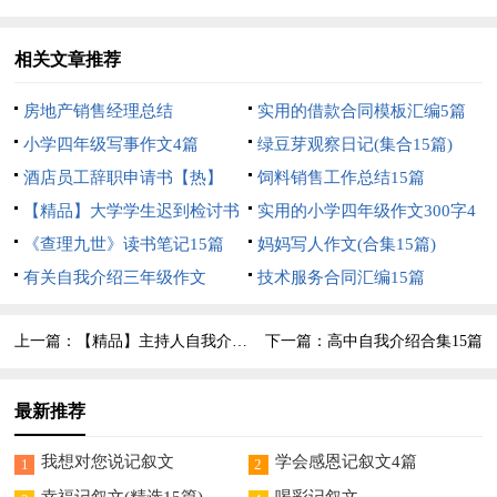
相关文章推荐
房地产销售经理总结
实用的借款合同模板汇编5篇
小学四年级写事作文4篇
绿豆芽观察日记(集合15篇)
酒店员工辞职申请书【热】
饲料销售工作总结15篇
【精品】大学学生迟到检讨书
实用的小学四年级作文300字4
3篇
《查理九世》读书笔记15篇
篇
妈妈写人作文(合集15篇)
有关自我介绍三年级作文
技术服务合同汇编15篇
上一篇：
【精品】主持人自我介绍模板锦集8篇
下一篇：
高中自我介绍合集15篇
最新推荐
我想对您说记叙文
学会感恩记叙文4篇
1
2
幸福记叙文(精选15篇)
喝彩记叙文