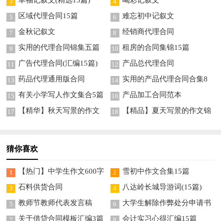
3
4
区域代理合同15篇
难忘初中记叙文
5
6
金秋记叙文
经销商代理合同
7
8
实用的代理合同锦集五篇
租房的合同集锦15篇
9
10
广告代理合同(汇编15篇)
产品总代理合同
11
12
药品代理通用版合同
实用的产品代理合同合集8
13
14
篇
有关小学写人作文集合5篇
产品加工合同范本
15
16
【精华】秋天写景的作文
【精品】夏天写景的作文锦
17
18
300字4篇
集九篇
猜你喜欢
【热门】中学生作文600字
雪初中作文合集15篇
1
2
四篇
石料供货合同
八达岭长城导游词(15篇)
3
4
教师节教师代表发言稿
大学生解除作弊处分申请书
5
6
4篇
关于借贷合同模板汇编3篇
会计实习心得汇编15篇
7
8