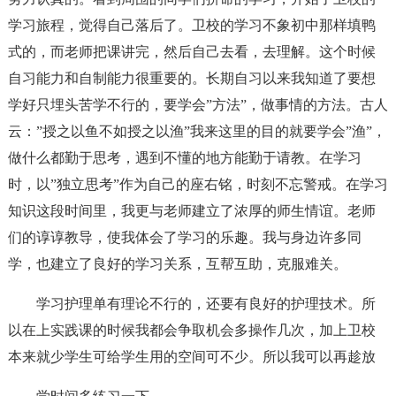
学习旅程，觉得自己落后了。卫校的学习不象初中那样填鸭
式的，而老师把课讲完，然后自己去看，去理解。这个时候
自习能力和自制能力很重要的。长期自习以来我知道了要想
学好只埋头苦学不行的，要学会”方法”，做事情的方法。古人
云：”授之以鱼不如授之以渔”我来这里的目的就要学会”渔”，
做什么都勤于思考，遇到不懂的地方能勤于请教。在学习
时，以”独立思考”作为自己的座右铭，时刻不忘警戒。在学习
知识这段时间里，我更与老师建立了浓厚的师生情谊。老师
们的谆谆教导，使我体会了学习的乐趣。我与身边许多同
学，也建立了良好的学习关系，互帮互助，克服难关。
学习护理单有理论不行的，还要有良好的护理技术。所
以在上实践课的时候我都会争取机会多操作几次，加上卫校
本来就少学生可给学生用的空间可不少。所以我可以再趁放