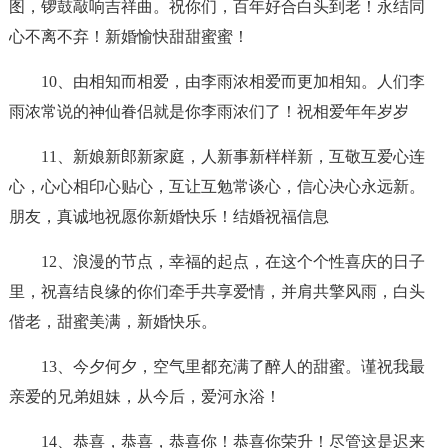
图，锣鼓敲响吉祥曲。祝你们，百年好合白头到老！永结同
心不离不弃！新婚愉快甜甜蜜蜜！
10、由相知而相爱，由李雨浓相爱而更加相知。人们李
雨浓常说的神仙眷侣就是你李雨浓们了！祝相爱年年岁岁
11、新娘新郎新家庭，人新事新样样新，互敬互爱心连
心，心心相印心贴心，互让互勉常谈心，信心决心永远新。
朋友，真诚地祝愿你新婚快乐！结婚祝福信息
12、浪漫的节点，幸福的起点，在这个个性喜庆的日子
里，祝喜结良缘的你们牵手共享爱情，并肩共擎风雨，白头
偕老，甜蜜美满，新婚快乐。
13、今夕何夕，空气里都充满了醉人的甜蜜。谨祝我最
亲爱的兄弟姐妹，从今后，爱河永浴！
14、恭喜，恭喜，恭喜你！恭喜你荣升！尽管这是迟来