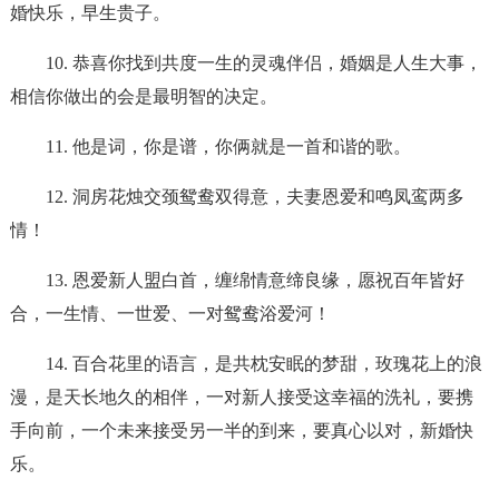
婚快乐，早生贵子。
10. 恭喜你找到共度一生的灵魂伴侣，婚姻是人生大事，
相信你做出的会是最明智的决定。
11. 他是词，你是谱，你俩就是一首和谐的歌。
12. 洞房花烛交颈鸳鸯双得意，夫妻恩爱和鸣凤鸾两多
情！
13. 恩爱新人盟白首，缠绵情意缔良缘，愿祝百年皆好
合，一生情、一世爱、一对鸳鸯浴爱河！
14. 百合花里的语言，是共枕安眠的梦甜，玫瑰花上的浪
漫，是天长地久的相伴，一对新人接受这幸福的洗礼，要携
手向前，一个未来接受另一半的到来，要真心以对，新婚快
乐。