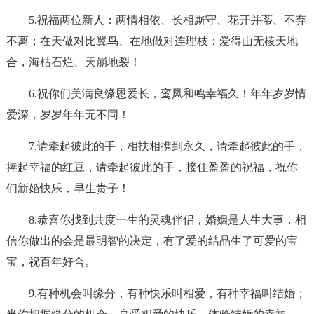
5.祝福两位新人：两情相依、长相厮守、花开并蒂、不弃
不离；在天做对比翼鸟、在地做对连理枝；爱得山无棱天地
合，海枯石烂、天崩地裂！
6.祝你们美满良缘恩爱长，鸾凤和鸣幸福久！年年岁岁情
爱深，岁岁年年无不同！
7.请牵起彼此的手，相扶相携到永久，请牵起彼此的手，
捧起幸福的红豆，请牵起彼此的手，接住盈盈的祝福，祝你
们新婚快乐，早生贵子！
8.恭喜你找到共度一生的灵魂伴侣，婚姻是人生大事，相
信你做出的会是最明智的决定，有了爱的结晶生了可爱的宝
宝，祝百年好合。
9.有种机会叫缘分，有种快乐叫相爱，有种幸福叫结婚；