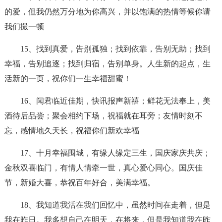
的爱，但我仍然万分地为你高兴，并以饱满的热情等候你请
我们撮一顿
15、找到真爱，告别孤独；找到依靠，告别无助；找到
幸福，告别追逐；找到归宿，告别单身。人生新的起点，生
活新的一页，祝你们一生幸福甜蜜！
16、闻君临近佳期，快讯报声新禧；鲜花无法奉上，美
酒待后品尝；聚会相约下场，祝福就在耳旁；友情时刻不
忘，感情地久天长，祝福你们新欢幸福
17、十月幸福围城，有缘人缘定三生，国庆家庆共庆；
金秋双喜临门，有情人情牵一世，真心爱心同心。国庆佳
节，新婚大喜，恭祝百年好合，美满幸福。
18、我知道我活在我们回忆中，虽然时间在走着，但是
我在昨日。我多想自己在明天，在将来，但是我知道我在昨