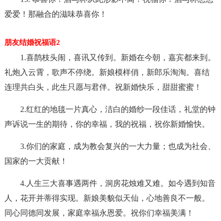
爱爱！那融合的滋味恭喜你！
朋友结婚祝福语2
1.喜鹊枝头闹，喜讯又传到。新婚在今朝，嘉宾都来到。
礼炮入云霄，歌声不停绕。新娘模样俏，新郎乐淘淘。喜结
连理共白头，此生只愿与君伴。祝新婚快乐，甜甜蜜蜜！
2.红红的地毯一片真心，洁白的婚纱一段佳话，礼堂的钟
声诉说一生的期待，你的幸福，我的祝福，祝你新婚愉快。
3.你们的家庭，成为教会复兴的一大力量；也成为社会、
国家的一大贡献！
4.人生三大喜事遇两件，洞房花烛难又难。如今遇到知音
人，花开并蒂得实现。新娘美貌似天仙，心地善良不一般。
同心同德同发展，家庭幸福永恩爱。祝你们幸福美满！