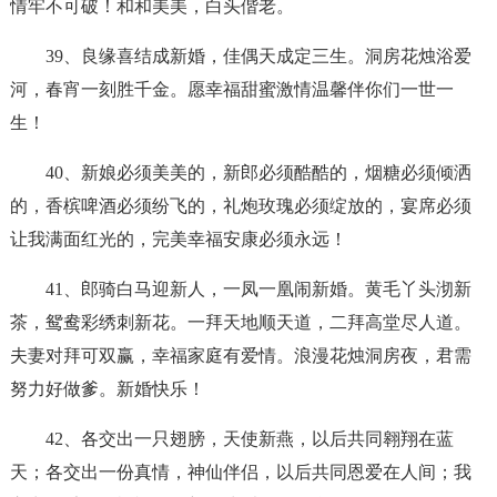
情牢不可破！和和美美，白头偕老。
39、良缘喜结成新婚，佳偶天成定三生。洞房花烛浴爱
河，春宵一刻胜千金。愿幸福甜蜜激情温馨伴你们一世一
生！
40、新娘必须美美的，新郎必须酷酷的，烟糖必须倾洒
的，香槟啤酒必须纷飞的，礼炮玫瑰必须绽放的，宴席必须
让我满面红光的，完美幸福安康必须永远！
41、郎骑白马迎新人，一凤一凰闹新婚。黄毛丫头沏新
茶，鸳鸯彩绣刺新花。一拜天地顺天道，二拜高堂尽人道。
夫妻对拜可双赢，幸福家庭有爱情。浪漫花烛洞房夜，君需
努力好做爹。新婚快乐！
42、各交出一只翅膀，天使新燕，以后共同翱翔在蓝
天；各交出一份真情，神仙伴侣，以后共同恩爱在人间；我