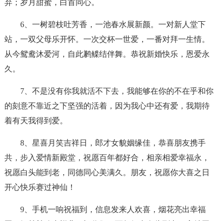
弃；岁月甜蜜，白首同心。
6、一树碧枝吐芳香，一池春水展新颜。一对新人堂下
站，一双父母乐开怀。一次交杯一世爱，一番对拜一生情。
从今鸳鸯沐爱河，自此鹣鲽结伴舞。恭祝新婚快乐，恩爱永
久。
7、不是没有你我就活不下去，我能够在你的不在乎和你
的刻意不靠近之下坚强的活着，因为我心中还有爱，我期待
着有天我得到爱。
8、星喜月笑吉祥日，郎才女貌姻缘佳，恭喜朋友携手
共，步入爱情新殿堂，祝愿百年都好合，相亲相爱幸福永，
祝愿白头能到老，同德同心美满久。朋友，祝愿你大喜之日
开心快乐赛过神仙！
9、手机一响祝福到，信息发来人欢喜，烟花亮出幸福