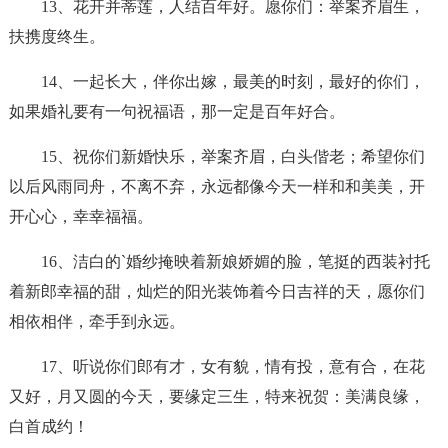
13、花开并蒂莲，人结百年好。愿你们：举案齐眉生，
扶携度终生。
14、一起长大，伴你出嫁，最美的时刻，最好的你们，
如果婚礼要有一句祝福语，那一定是百年好合。
15、祝你们新婚快乐，举案齐眉，白头偕老；希望你们
以后风雨同舟，不离不弃，永远都像今天一样和和美美，开
开心心，幸幸福福。
16、洁白的`婚纱掩映着新娘娇媚的脸，笔挺的西装衬托
着新郎幸福的甜，灿烂的阳光装饰着今日吉祥的天，愿你们
相依相伴，牵手到永远。
17、听说你们郎有才，女有貌，情有投，意有合，在花
又好，月又圆的今天，要缘定三生，特来祝贺：美满良缘，
白首成约！