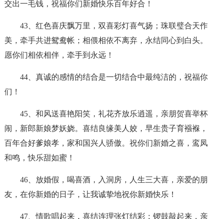
交出一毛钱，祝福你们新婚快乐百年好合！
43、红色喜庆飘万里，双喜彩灯喜气扬；珠联璧合天作
美，牵手共进鸳鸯帐；相偎相依不离弃，永结同心到白头。
愿你们相依相伴，牵手到永远！
44、真诚的感情的结合是一切结合中最纯洁的，祝福你
们！
45、和风送喜艳阳笑，礼花齐放乐逍遥，亲朋贺喜举杯
闹，新郎新娘梦妖娆。喜结良缘美人姣，早生贵子育襁褓，
百年合好爹娘孝，家和国兴人骄傲。祝你们新婚之喜，鸾凤
和鸣，快乐甜如蜜！
46、放婚假，喝喜酒，入洞房，人生三大喜，亲爱的朋
友，在你新婚的日子，让我诚挚地祝你新婚快乐！
47、情歌唱起来，喜结连理张灯结彩；锣鼓敲起来，亲