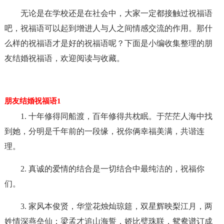
无论是在学校还是在社会中，大家一定都接触过祝福语
吧，祝福语可以起到增进人与人之间情感交流的作用。那什
么样的祝福语才是好的祝福语呢？下面是小编收集整理的朋
友结婚祝福语，欢迎阅读与收藏。
朋友结婚祝福语1
1. 十年修得同船渡，百年修得共枕眠。于茫茫人海中找
到她，分明是千年前的一段缘，祝你俩幸福美满，共谐连
理。
2. 真诚的爱情的结合是一切结合中最纯洁的，祝福你
们。
3. 家风本俊贤，华堂花烛灿琼筵，双星辉映梨江月，两
姓情深燕垒仙；梁孟才追山海誓，娇比璧珠联，鸳鸯谱订成