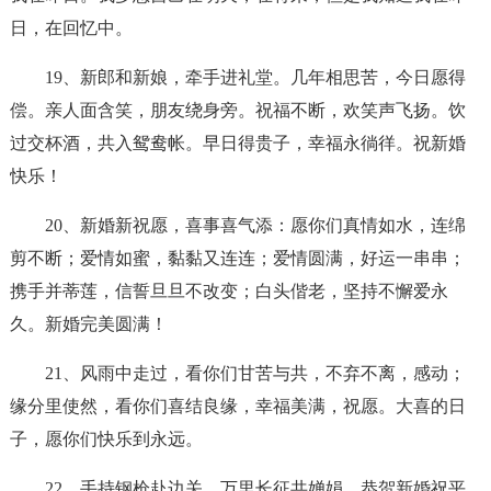
日，在回忆中。
19、新郎和新娘，牵手进礼堂。几年相思苦，今日愿得
偿。亲人面含笑，朋友绕身旁。祝福不断，欢笑声飞扬。饮
过交杯酒，共入鸳鸯帐。早日得贵子，幸福永徜徉。祝新婚
快乐！
20、新婚新祝愿，喜事喜气添：愿你们真情如水，连绵
剪不断；爱情如蜜，黏黏又连连；爱情圆满，好运一串串；
携手并蒂莲，信誓旦旦不改变；白头偕老，坚持不懈爱永
久。新婚完美圆满！
21、风雨中走过，看你们甘苦与共，不弃不离，感动；
缘分里使然，看你们喜结良缘，幸福美满，祝愿。大喜的日
子，愿你们快乐到永远。
22、手持钢枪赴边关，万里长征共婵娟。恭贺新婚祝平