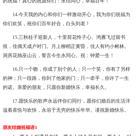
的祝福！真心的祝愿你们：永结同心，幸福百年！
14.今天我的内心和你们一样激动开心，我为你们祝福为
你们欢笑，祝你们百年好合，白头到老！
15.三秋桂子迎新人，十里荷花怜子心。鸿雁飞过留书
痕，佳偶天成户对门。月上柳梢正黄昏，佳人有约小树林。
洞房花烛巫山云，誓言今生永同心。祝：钟爱一生！
16.只一个吻，你成了别个的人；只一个笑，你有了另样
的神；只一段路，你到了他家的门；只一牵手，你许了一生
的诺。亲爱的朋友，只愿你新婚快乐，幸福长久。
17.愿快乐的歌声永远伴你们同行，愿你们婚后的生活洋
溢着喜悦与欢快，永浴于无穷的快乐年华。谨祝新婚快乐。
朋友结婚祝福语3