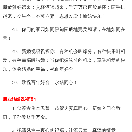
朋恭贺好运来；交杯酒喝起来，千言万语百般感怀；两手执
起来，今生今世不离不弃，恩恩爱爱！新婚快乐！
48、你们的家园如同伊甸园般地完美和谐，在地如同在
天！
49、新婚祝福祝福你，有种机会叫緣分，有种快乐叫相
爱，有种幸福叫结婚；当你把握缘分的机会，享受相爱的快
乐，体验结婚的幸福，祝百年好合。
50、敬祝百年好合，永结同心！
朋友结婚祝福语4
1. 食茶古例本无禁，恭贺夫妻真同心；新娘入门会致
荫，子孙发财千万金。
2. 托清风捎去衷心的祝福，让流云奉上真挚的情意；