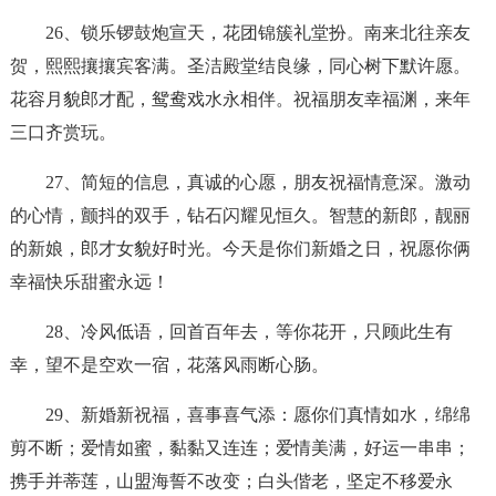
26、锁乐锣鼓炮宣天，花团锦簇礼堂扮。南来北往亲友
贺，熙熙攘攘宾客满。圣洁殿堂结良缘，同心树下默许愿。
花容月貌郎才配，鸳鸯戏水永相伴。祝福朋友幸福渊，来年
三口齐赏玩。
27、简短的信息，真诚的心愿，朋友祝福情意深。激动
的心情，颤抖的双手，钻石闪耀见恒久。智慧的新郎，靓丽
的新娘，郎才女貌好时光。今天是你们新婚之日，祝愿你俩
幸福快乐甜蜜永远！
28、冷风低语，回首百年去，等你花开，只顾此生有
幸，望不是空欢一宿，花落风雨断心肠。
29、新婚新祝福，喜事喜气添：愿你们真情如水，绵绵
剪不断；爱情如蜜，黏黏又连连；爱情美满，好运一串串；
携手并蒂莲，山盟海誓不改变；白头偕老，坚定不移爱永