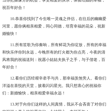
当你把握缘分的机会，享受相爱的快乐，体验结婚的幸福，
祝百年好合！
10.恭喜你找到了今生唯一灵魂之伴侣，在往后的幽幽爱
河里，愿你俩相亲相爱，同心同德，培育幸福的花朵，祝新
婚愉快！
11.所有笙歌为你奏响，所有鲜花为你绽放，所有的幸福
和快乐伴你到永远，今晚所有的灯火都为你点亮，今夜的清
风将我的祝福送到：祝愿小姑姑夫执子之手，与子偕老，百
年好合！
12.看你们历经艰辛牵手与共，那幸福羡煞旁人。看你们
洋溢在喜悦的天堂，披着闪闪星光。我只想衷心的祝福你
们：新婚愉快，相亲相爱幸福永远！
13.对于向你们这样的人间真情，我从不会吝啬了对你们