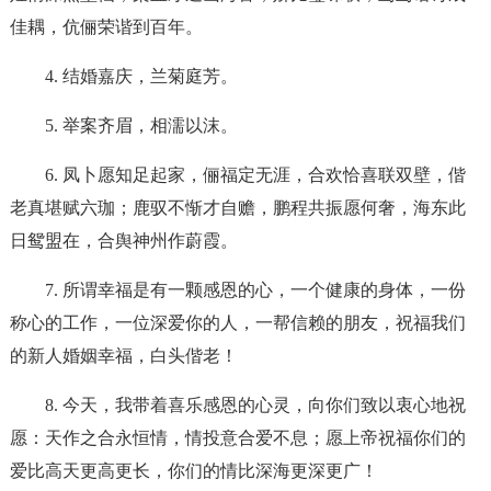
佳耦，伉俪荣谐到百年。
4. 结婚嘉庆，兰菊庭芳。
5. 举案齐眉，相濡以沫。
6. 凤卜愿知足起家，俪福定无涯，合欢恰喜联双壁，偕
老真堪赋六珈；鹿驭不惭才自赡，鹏程共振愿何奢，海东此
日鸳盟在，合舆神州作蔚霞。
7. 所谓幸福是有一颗感恩的心，一个健康的身体，一份
称心的工作，一位深爱你的人，一帮信赖的朋友，祝福我们
的新人婚姻幸福，白头偕老！
8. 今天，我带着喜乐感恩的心灵，向你们致以衷心地祝
愿：天作之合永恒情，情投意合爱不息；愿上帝祝福你们的
爱比高天更高更长，你们的情比深海更深更广！