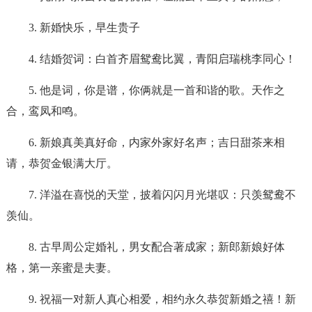
3. 新婚快乐，早生贵子
4. 结婚贺词：白首齐眉鸳鸯比翼，青阳启瑞桃李同心！
5. 他是词，你是谱，你俩就是一首和谐的歌。天作之
合，鸾凤和鸣。
6. 新娘真美真好命，内家外家好名声；吉日甜茶来相
请，恭贺金银满大厅。
7. 洋溢在喜悦的天堂，披着闪闪月光堪叹：只羡鸳鸯不
羡仙。
8. 古早周公定婚礼，男女配合著成家；新郎新娘好体
格，第一亲蜜是夫妻。
9. 祝福一对新人真心相爱，相约永久恭贺新婚之禧！新