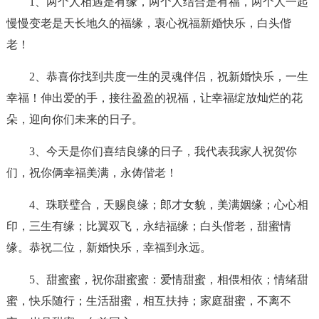
1、两个人相遇是有缘，两个人结合是有福，两个人一起
慢慢变老是天长地久的福缘，衷心祝福新婚快乐，白头偕
老！
2、恭喜你找到共度一生的灵魂伴侣，祝新婚快乐，一生
幸福！伸出爱的手，接往盈盈的祝福，让幸福绽放灿烂的花
朵，迎向你们未来的日子。
3、今天是你们喜结良缘的日子，我代表我家人祝贺你
们，祝你俩幸福美满，永俦偕老！
4、珠联璧合，天赐良缘；郎才女貌，美满姻缘；心心相
印，三生有缘；比翼双飞，永结福缘；白头偕老，甜蜜情
缘。恭祝二位，新婚快乐，幸福到永远。
5、甜蜜蜜，祝你甜蜜蜜：爱情甜蜜，相偎相依；情绪甜
蜜，快乐随行；生活甜蜜，相互扶持；家庭甜蜜，不离不