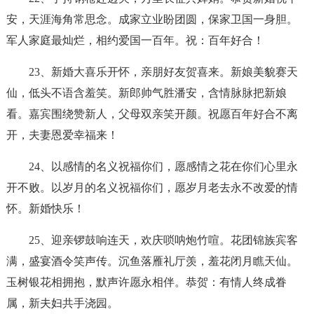
安，天涯海角常思念。成家立业盼团圆，保家卫国一身胆。
军人家庭最灿烂，相约爱国一百年。祝：百年好合！
23、新婚大喜乐开怀，亲朋好友贺喜来。新娘美貌赛天
仙，低头不语含羞笑。新郎帅气胜潘安，含情脉脉把新娘
看。嘉宾围绕赞新人，父母双亲笑开颜。祝愿百年好合不离
开，夫妻恩爱幸福来！
24、以感情的名义祝福你们，愿感情之花在你们心里永
开不败。以岁月的名义祝福你们，愿岁月老去永不改爱的情
怀。新婚快乐！
25、迎亲锣鼓响连天，欢庆唢呐炮竹喧。花团锦族宾客
满，盛宴酒令笑声传。沉鱼落雁礼厅羡，羞花闭月瞧天仙。
玉树银花相拥抱，默声许愿永相伴。恭贺：有情人终成眷
属，新夫妇共手浇园。