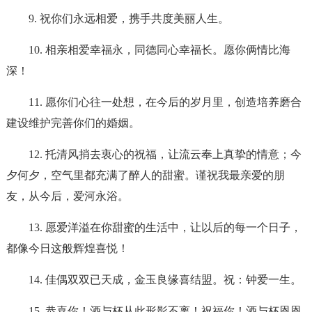
9. 祝你们永远相爱，携手共度美丽人生。
10. 相亲相爱幸福永，同德同心幸福长。愿你俩情比海
深！
11. 愿你们心往一处想，在今后的岁月里，创造培养磨合
建设维护完善你们的婚姻。
12. 托清风捎去衷心的祝福，让流云奉上真挚的情意；今
夕何夕，空气里都充满了醉人的甜蜜。谨祝我最亲爱的朋
友，从今后，爱河永浴。
13. 愿爱洋溢在你甜蜜的生活中，让以后的每一个日子，
都像今日这般辉煌喜悦！
14. 佳偶双双已天成，金玉良缘喜结盟。祝：钟爱一生。
15. 恭喜你！酒与杯从此形影不离！祝福你！酒与杯恩恩