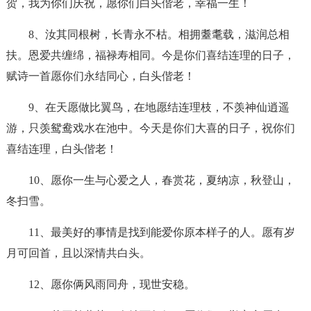
贺，我为你们庆祝，愿你们白头偕老，幸福一生！
8、汝其同根树，长青永不枯。相拥耋耄载，滋润总相
扶。恩爱共缠绵，福禄寿相同。今是你们喜结连理的日子，
赋诗一首愿你们永结同心，白头偕老！
9、在天愿做比翼鸟，在地愿结连理枝，不羡神仙逍遥
游，只羡鸳鸯戏水在池中。今天是你们大喜的日子，祝你们
喜结连理，白头偕老！
10、愿你一生与心爱之人，春赏花，夏纳凉，秋登山，
冬扫雪。
11、最美好的事情是找到能爱你原本样子的人。愿有岁
月可回首，且以深情共白头。
12、愿你俩风雨同舟，现世安稳。