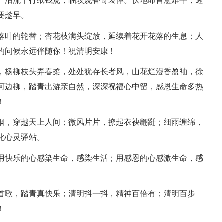
茂。泪流千行纸钱烧，临坟烧香寄哀悼。伏地叩首意难平，迎
要趁早。
日落叶的轮替；杏花枝满头绽放，延续着花开花落的生息；人
的问候永远伴随你！祝清明安康！
情，杨柳枝头弄春柔，处处犹存长者风，山花烂漫香盈袖，徐
河边柳，踏青出游亲自然，深深祝福心中留，感恩生命多热
！
青烟，穿越天上人间；微风片片，撩起衣袂翩跹；细雨缠绵，
化心灵驿站。
；用快乐的心感染生命，感染生活；用感恩的心感激生命，感
唱首歌，踏青真快乐；清明抖一抖，精神百倍有；清明百步
！