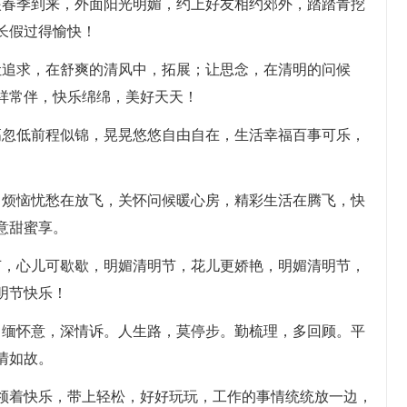
眼春季到来，外面阳光明媚，约上好友相约郊外，踏踏青挖
长假过得愉快！
让追求，在舒爽的清风中，拓展；让思念，在清明的问候
祥常伴，快乐绵绵，美好天天！
高忽低前程似锦，晃晃悠悠自由自在，生活幸福百事可乐，
，烦恼忧愁在放飞，关怀问候暖心房，精彩生活在腾飞，快
意甜蜜享。
节，心儿可歇歇，明媚清明节，花儿更娇艳，明媚清明节，
明节快乐！
。缅怀意，深情诉。人生路，莫停步。勤梳理，多回顾。平
情如故。
，领着快乐，带上轻松，好好玩玩，工作的事情统统放一边，