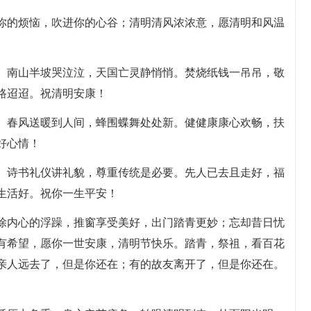
除你的烦恼，吹进你的心谷；清明清风浓浓意，愿清明和风温
萧。南山半坡哭泣泣，天国亡灵静悄悄。焚烧纸钱一吊吊，敬
路迢迢。祝清明安康！
闻。春风送暖到人间，蜂围蝶舞处处新。健健康康心欢畅，扶
好心情！
倒。诗书礼仪讲礼貌，尊重传统是必要。先人已去且走好，福
生活好。祝你一生平安！
扫除内心的浮躁，推窗享受美好，出门踏青更妙；忘却昔日忧
有希望，愿你一世安康，清明节快乐。踏青，祭祖，看百花
亲人远去了，但是你还在；有的故友离开了，但是你还在。