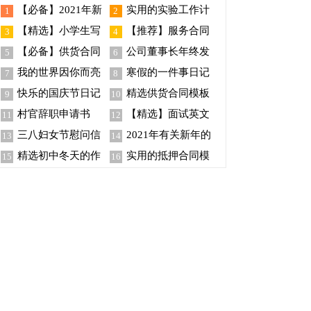
【必备】2021年新
实用的实验工作计
1
2
年的祝福语摘录30句
划十篇
【精选】小学生写
【推荐】服务合同
3
4
景作文3篇
范文汇总七篇
【必备】供货合同
公司董事长年终发
5
6
模板集合五篇
言稿
我的世界因你而亮
寒假的一件事日记
7
8
丽初中作文
快乐的国庆节日记
精选供货合同模板
9
10
汇编15篇
锦集十篇
村官辞职申请书
【精选】面试英文
11
12
自我介绍范文集合6篇
三八妇女节慰问信
2021年有关新年的
13
14
模板汇编5篇
祝福语58句
精选初中冬天的作
实用的抵押合同模
15
16
文汇总七篇
板汇编七篇