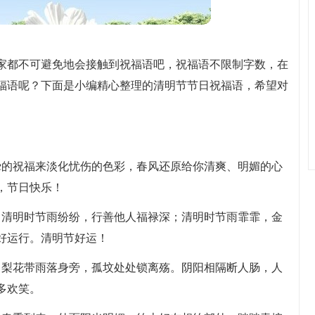
家都不可避免地会接触到祝福语吧，祝福语不限制字数，在
福语呢？下面是小编精心整理的清明节节日祝福语，希望对
挚的祝福来淡化忧伤的色彩，春风还原给你清爽、明媚的心
，节日快乐！
；清明时节雨纷纷，行善他人福禄深；清明时节雨霏霏，金
好运行。清明节好运！
。梨花带雨落身旁，孤坟处处锁离殇。阴阳相隔断人肠，人
多欢笑。