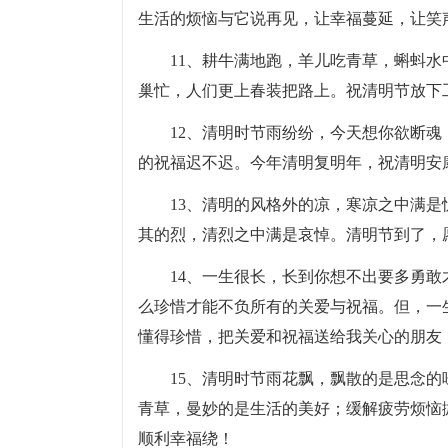
生活的烦恼与它说再见，让幸福蔓延，让笑
11、耕牛满地跑，羊儿吃青草，蝌蚪
巢忙，人们更上春装把路上。祝清明节放下
12、清明时节雨纷纷，今天想你欲断
的祝福迟不迟。今年清明复明年，祝清明安
13、清明的风格外的凉，寒凉之中满
其的烈，清烈之中满是哀悼。清明节到了，
14、一生很长，长到你想不出要多勇
么珍惜才能不负所有的关爱与祝福。但，一
懂得珍惜，把关爱和祝福送给我关心的朋友
15、清明时节雨花飘，飘散的是思念
青草，曼妙的是生活的美好；缓解疲劳烦恼
顺利幸福绕！