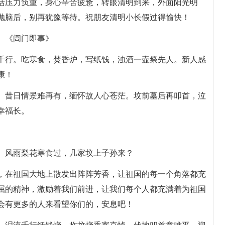
生活压力负重，身心辛苦疲惫，转眼清明到来，外面阳光明
抛脑后，别再犹豫等待。祝朋友清明小长假过得愉快！
。《闾门即事》
泪千行。吃寒食，焚香炉，写纸钱，浊酒一壶祭先人。新人感
康！
肠。昔日情景难再有，缅怀故人心苍茫。坟前墓后再叩首，泣
幸福长。
。
哀。风雨梨花寒食过，几家坟上子孙来？
花，在祖国大地上散发出阵阵芳香，让祖国的每一个角落都充
屈的精神，激励着我们前进，让我们每个人都充满着为祖国
会有更多的人来看望你们的，安息吧！