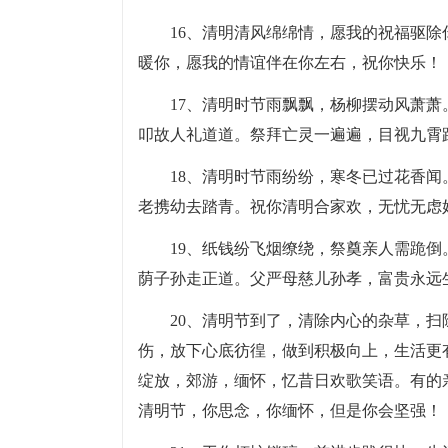
16、清明清风绵绵情，愿我的祝福驱
暖你，愿我的情谊伴在你左右，祝你快乐！
17、清明时节雨飘飘，杨柳摆动风萧
叩故人礼道道。祭拜亡灵一遍遍，目视九霄
18、清明时节雨纷纷，寒冬已过花香
老携幼去踏青。祝你清明合家欢，无忧无虑
19、纸钱纷飞烟缭绕，祭奠亲人需跪
荫子孙走正道。父严母慈儿孙孝，富贵永远
20、清明节到了，清除内心的杂草，
伤，放下心底彷徨，做到积极向上，生活更
绽放，郊游，缅怀，忆昔日欢歌笑语。有的
清明节，你思念，你缅怀，但是你会坚强！