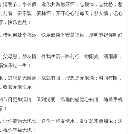
在；清明节，小长假，邀你共游愿开怀；忘烦恼，忘忧愁，悲
向前看；要乐观，要释怀，开开心心过每天；朋友情，记心
康，快乐盎然！
运，借问何处幸福运，快乐健康平安是福运，清明节祝你叫好
惜。父母恩，朋友情，伴我生活一路前行！撒阳光，滴雨露，
福快乐过一生！
有限，追求是无限滴；成就有限，理想是无限滴；时间有限，
，收获无限快乐！
心的节日更加温情，又到清明，温馨的感觉心知道，随着手机
康！
果，让你健康无忧愁；送你一杯友情水，友谊愈来愈加浓；送
，祝你幸福无忧！