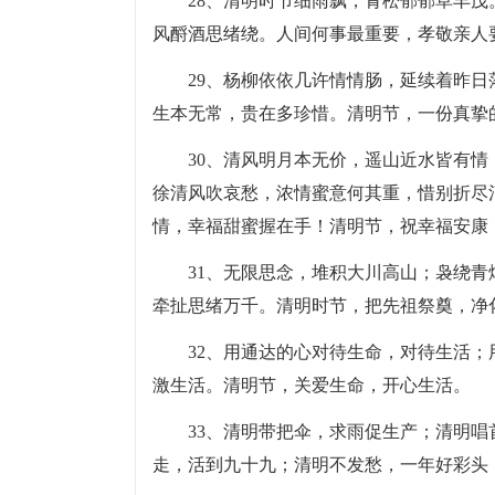
28、清明时节细雨飘，青松郁郁草丰
风酹酒思绪绕。人间何事最重要，孝敬亲人
29、杨柳依依几许情情肠，延续着昨
生本无常，贵在多珍惜。清明节，一份真挚
30、清风明月本无价，遥山近水皆有
徐清风吹哀愁，浓情蜜意何其重，惜别折尽
情，幸福甜蜜握在手！清明节，祝幸福安康
31、无限思念，堆积大川高山；袅绕
牵扯思绪万千。清明时节，把先祖祭奠，净
32、用通达的心对待生命，对待生活
激生活。清明节，关爱生命，开心生活。
33、清明带把伞，求雨促生产；清明
走，活到九十九；清明不发愁，一年好彩头