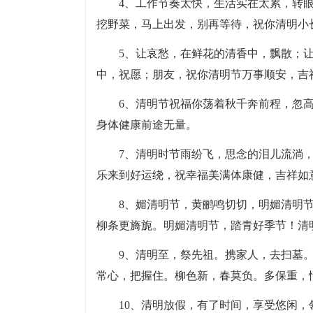
4、工作节奏太快，生活实在太累，转
挖野菜，马上出发，别再等待，祝你清明小
5、让哀愁，在鲜花的清香中，飘散；
中，祝愿；朋友，祝你清明节万事顺安，吉
6、清明节祝福你荡着秋千奔前程，忽
身体健康前途无量。
7、清明时节雨纷飞，思念的泪儿流淌
乐来到好运绕，祝幸福美满体康健，吉祥如
8、媚清明节，黄鹂鸣切切，明媚清明
柳条更旖旎。明媚清明节，踏青好季节！清
9、清明至，祭先祖。携家人，去扫墓
常心，把握住。柳色新，春莫负。多保重，
10、清明放假，有了时间，享受悠闲