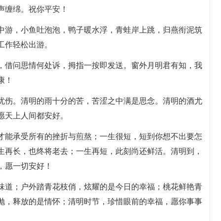
声缠绵。祝你平安！
水中游，小鱼吐泡泡，鸭子暖水浮，青蛙岸上跳，归燕衔泥筑
工作轻松出游。
魂，借问思情何处诉，拇指一按即发送。窗外月明君有知，我
康！
是忧伤。清明的雨十分的苦，苦涩之中满是思念。清明的酒尤
愿天上人间都安好。
敢才能承受所有的挫折与煎熬；一生很短，短到你想不出要怎
生再长，也终将老去；一生再短，此刻尚还鲜活。清明到，
，愿一切安好！
的味道；户外踏青花枝俏，炫耀的是今日的幸福；桃花鲜艳青
抛，释放的是情怀；清明时节，珍惜眼前的幸福，愿你事事