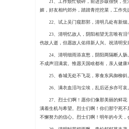
21、工作烦忙锁碎，前进步跋很快，
媚，好友相约郊外，踏踏青挖挖菜，工作先
22、试上吴门窥郡郭，清明几处有新烟
23、清明忆故人，阴阳相望无言唯有
伤故人逝，但愿故人佑得新人兴。祝清明安
24、清明细雨添哀愁，阴阳两隔断人
不成声泪满裳。惟愿天国啥都有，亲人健康
25、春城无处不飞花，寒食东风御柳斜
26、满衣血泪与尘埃，乱后还乡亦可
27、烈士们啊！愿你们像那美丽的鲜
满着生机与希望。烈士们啊！你们那宁死不
不懈努力的信心。烈士们啊！明年的今天，