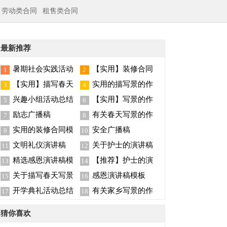
劳动类合同
租售类合同
最新推荐
暑期社会实践活动
【实用】装修合同
1
2
总结
范文汇总5篇
【实用】描写春天
实用的描写景的作
3
4
写景的作文合集7篇
文汇总6篇
兴趣小组活动总结
【实用】写景的作
5
6
文汇编7篇
励志广播稿
有关春天写景的作
7
8
文六篇
实用的装修合同模
安全广播稿
9
10
板集锦八篇
文明礼仪演讲稿
关于护士的演讲稿
11
12
锦集六篇
精选感恩演讲稿模
【推荐】护士的演
13
14
板集锦七篇
讲稿锦集8篇
关于描写春天写景
感恩演讲稿模板
15
16
的作文三篇
开学典礼活动总结
有关家乡写景的作
17
18
文300字四篇
猜你喜欢