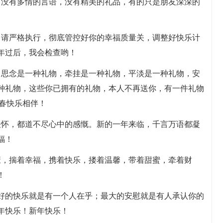
，没有多情的言语，没有精美的礼品，有的只是朋友深深的
，请严格执行，彻底管控好你的幸福质量关，调整好快乐计
年过后，我会检查哟！
，思念是一种礼物，牵挂是一种礼物，平淡是一种礼物，安
种礼物，这些你已拥有的礼物，本人不再送你，有一件礼物
新春快乐相伴！
关怀，都道不尽心中的感慨。新的一年来临，千言万语都凝
福！
康，揣着幸福，携着快乐，搂着温馨，带着甜蜜，牵着财
！
最好的快乐就是有一个人在乎；最大的安慰就是有人承认你的
年快乐！新年快乐！