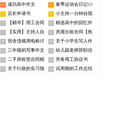
成功高中作文
春季运动会日记15
1
2
篇
店长申请书
小主持一分钟自我
3
4
介绍
【精华】用工合同
精选高中的回忆作
5
6
锦集十篇
文锦集七篇
【实用】主持人自
房屋出租合同【热
7
8
我介绍范文锦集5篇
门】
宿舍违规用电检讨
关于小学生写人作
9
10
书15篇
文合集七篇
三年级的写事作文
幼儿园老师辞职信
11
12
汇总十篇
(15篇)
二手房租赁合同精
劳务用工协议书
13
14
选15篇
关于行政的实习报
试用期的工作总结
15
16
告集合九篇