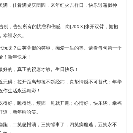
奏美满，佳肴满桌庆团圆，来年红火吉祥日，快乐逍遥似神
手告别，告别所有的忧愁和伤感；向[20XX]张开双臂，拥抱
，幸福永久。
如此玩味？白芙蓉似的笑容，痴爱一生的等。请看每句第一个
哈！新年快乐！
有最好的，真正的祝愿才够。生日快乐！
远近无碍；拉开距离却拉不断经纬，真挚情感不可替代；年华
祝你生活永远精彩！
，吃得好，睡得饱，烦恼一见就开跑；心情好，快乐绕，幸福
开道，新年哈哈笑。
烦恼跑，二笑怒憎消，三笑憾事了，四笑病魔逃，五笑永不