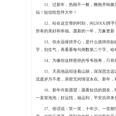
11、过新年，热闹不一般，鞭炮齐响
仙！短信给您拜大年！
12、站在这交替的时刻，向[20XX]挥
所有的美好和幸福。愿新的一年，万象更新
13、你永远保持开心，是什么值得你
字，别生气，再看看每句倒数第二个字。哈
14、为像你这样慈祥的爷爷祝寿，只
15、天高地远却连着山脉，深深思念
流逝岁月不老，亲密无间情谊永在。新年，
16、新年许新愿望：愿看短信的朋友
一直冒泡泡；好运找，福运到，平安吉祥来
17、俗话说：笑一笑，十年少。一笑