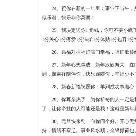
24、祝你在新的一年里：事业正当午
似乐谱，快乐非你莫属！
25、我决定送你1 角钱，你可不要小瞧
1分关心1分疼爱1分温柔1分体贴1分包容1分
26、贴福对挂福灯满门幸福，唱红歌传
27、新年心想事成，新年欣欣向荣。在[
到，愿吉祥陪伴你，快乐跟随你，幸福少不
28、新春新福祝愿你：羊到成功事顺
29、你耳朵热了，为你祈祷的人一定
了，让你牵挂的人可能还是我！这就是新年
30、元旦快来到，向你问个好。开心
持，情绪不寂辽。事业风水顺，金银撑荷包