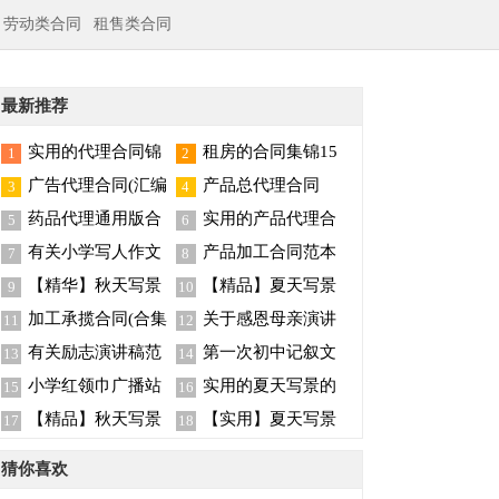
劳动类合同
租售类合同
最新推荐
实用的代理合同锦
租房的合同集锦15
1
2
集五篇
篇
广告代理合同(汇编
产品总代理合同
3
4
15篇)
药品代理通用版合
实用的产品代理合
5
6
同
同合集8篇
有关小学写人作文
产品加工合同范本
7
8
集合5篇
【精华】秋天写景
【精品】夏天写景
9
10
的作文300字4篇
的作文锦集九篇
加工承揽合同(合集
关于感恩母亲演讲
11
12
15篇)
稿集锦8篇
有关励志演讲稿范
第一次初中记叙文
13
14
文
小学红领巾广播站
实用的夏天写景的
15
16
广播稿
作文汇总九篇
【精品】秋天写景
【实用】夏天写景
17
18
的作文七篇
的作文汇总7篇
猜你喜欢