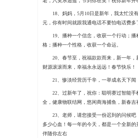
老，六笑乐逍遥，节到你在笑！祝你新年开
18、妈妈，5月10日是新年，我太忙
元，你有时间就跟我通电话不要怕电话费多
19、播种一个信念，收获一个行动；
格；播种一个性格，收获一个命运。
20、春节至，祝福款款而来，新一年，
财源滚滚而来，幸福永永远远！春节快乐！
21、惨淡经营历千辛，一举成名天下
22、过新年了，祝你：聪明赛过智能手
全，健康物联结网，悠闲商海捕鱼，新春吉
23、老师，请您接受一份迟到的问候
多少心血！每一年的今天，都是一个全新的
伴随你左右