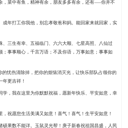
有余，菜中有鱼，精神有余，朋友多多有余，还有—–你并不
家。成年打工你我他，别忘孝敬爸和妈。能回家来就回家，实
戏珠、三生有幸、五福临门、六六大顺、七星高照、八仙过
顺；事事顺心，千言万语；不及你语，万事如意；事事如
把你的忧伤清除掉，把你的烦恼消灭光，让快乐部队占领你的
一年更吉祥！
老同学，我在这里为你默默祝福，愿新年快乐、平安如意，幸
日里，祝愿您生活美满又如意！喜气！喜气！生平安如意！
金猪硕果数不能详。玉鼠灵光帮！庚子新春祝祖国昌盛，人民