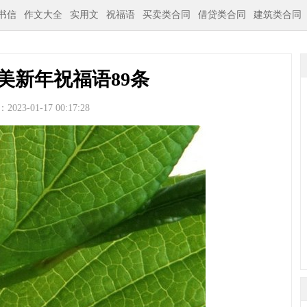
书信
作文大全
实用文
祝福语
买卖类合同
借贷类合同
建筑类合同
美新年祝福语89条
023-01-17 00:17:28