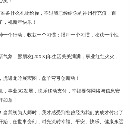
心笑！
没有准备什么礼物给你，不过我已经给你的神州行充值一百
了，祝新年快乐！
播种一个行动，收获一个习惯；播种一个习惯，收获一个性
新气象，愿朋友[20XX]年生活美美满满，事业红红火火，
闻，虎啸龙吟展宏图，盘羊弯弓创新功！
机，事业3G发展，快乐移动支付，幸福要你网络与信息安
祥如意！
吧！当我初为人师时，我才感受到您曾经为我们的成才付出了
开始，任世事变幻，时光流转幸福、平安、快乐、健康永远