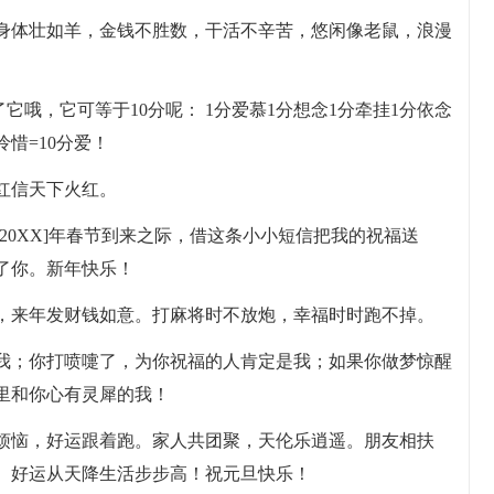
，身体壮如羊，金钱不胜数，干活不辛苦，悠闲像老鼠，浪漫
了它哦，它可等于10分呢： 1分爱慕1分想念1分牵挂1分依念
怜惜=10分爱！
红信天下火红。
20XX]年春节到来之际，借这条小小短信把我的祝福送
了你。新年快乐！
心，来年发财钱如意。打麻将时不放炮，幸福时时跑不掉。
是我；你打喷嚏了，为你祝福的人肯定是我；如果你做梦惊醒
里和你心有灵犀的我！
无烦恼，好运跟着跑。家人共团聚，天伦乐逍遥。朋友相扶
。好运从天降生活步步高！祝元旦快乐！