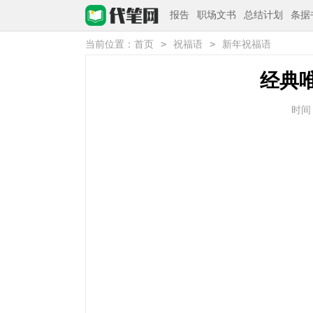
报告
职场文书
总结计划
条据
>
>
当前位置：
首页
祝福语
新年祝福语
经典
时间：2