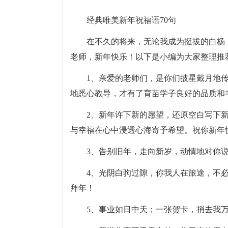
经典唯美新年祝福语70句
在不久的将来，无论我成为挺拔的白杨
老师，新年快乐！以下是小编为大家整理推荐
1、亲爱的老师们，是你们披星戴月地
地悉心教导，才有了育苗学子良好的品质和
2、新年许下新的愿望，还原空白写下
与幸福在心中浸透心海寄予希望。祝你新年
3、告别旧年，走向新岁，动情地对你
4、光阴白驹过隙，你我人在旅途，不
拜年！
5、事业如日中天；一张贺卡，捎去我