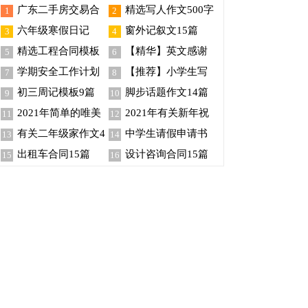
广东二手房交易合
精选写人作文500字
1
2
同范本
集锦5篇
六年级寒假日记
窗外记叙文15篇
3
4
精选工程合同模板
【精华】英文感谢
5
6
汇编5篇
信范文合集8篇
学期安全工作计划
【推荐】小学生写
7
8
合集十篇
人作文300字8篇
初三周记模板9篇
脚步话题作文14篇
9
10
2021年简单的唯美
2021年有关新年祝
11
12
新年祝福语汇总80条
福语集合35句
有关二年级家作文4
中学生请假申请书
13
14
篇
出租车合同15篇
设计咨询合同15篇
15
16