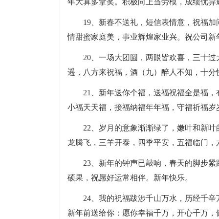
年大算多拿奖。积极向上当劳模，成绩优异
19、新春不送礼，短信表情意，祝福
情甜蜜家庭美，事业辉煌家业兴。祝公司新
20、一场大团圆，两眼皆欢喜，三十
遥，八方来祝福，酒（九）醉人不知，十分
21、新年送你个福，送福祝福全是福
小福天天福，接福纳福年年福，守福祈福岁
22、岁月的意象渐渐绿了，嫩叶和新
龙腾飞，三羊开泰，四季平安，五福临门，
23、新年的钟声已敲响，春天的脚步
硕果，祝愿好运常相伴。新年快乐。
24、我的祝福跋涉千山万水，历经千
新年前送给你：愿你幸福千万，开心千万，