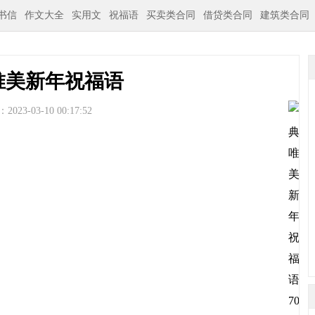
书信
作文大全
实用文
祝福语
买卖类合同
借贷类合同
建筑类合同
唯美新年祝福语
023-03-10 00:17:52