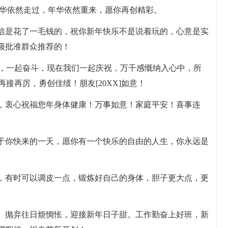
]，年华依然走过，年华依然重来，愿你再创精彩。
短信是花了一毛钱的，祝你新年快乐不是说着玩的，心意是实
级批准群众推荐的！
起欢笑，一起奋斗，现在我们一起庆祝，万千感慨纳入心中，所
再接再厉，勇创佳绩！朋友[20XX]如意！
先，衷心祝福您年身体健康！万事如意！家庭平安！喜事连
属于你快来的一天，愿你有一个快乐的自由的人生，你永远是
快，有时可以调皮一点，锻炼好自己的身体，胆子更大点，更
尚。抛弃往日烦惆怅，迎接新年日子甜。工作勤奋上好班，新