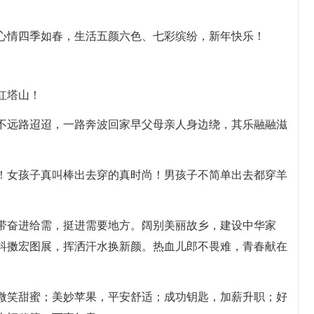
，心情四季如春，生活五颜六色、七彩缤纷，新年快乐！
红塔山！
笑不远路迢迢，一路奔波回家早父母亲人身边绕，其乐融融滋
了！女孩子真叫棒出去穿的真时尚！男孩子不简单出去都穿羊
携带奋进给需，挺进需要地方。阔别美丽故乡，建设中华家
抖擞宏图展，挥洒汗水换新颜。热血儿郎不畏难，青春献在
，微笑甜蜜；美妙苹果，平安舒适；成功钥匙，加薪升职；好