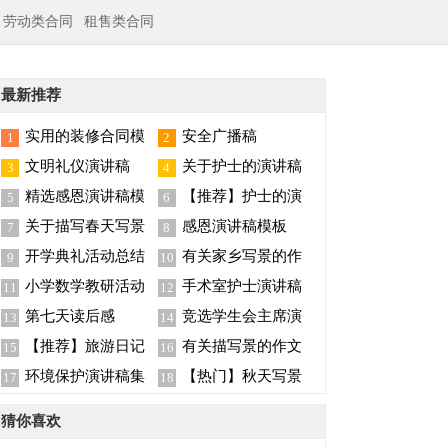
劳动类合同
租售类合同
最新推荐
实用的装修合同模
安全广播稿
1
2
板集锦八篇
文明礼仪演讲稿
关于护士的演讲稿
3
4
锦集六篇
精选感恩演讲稿模
【推荐】护士的演
5
6
板集锦七篇
讲稿锦集8篇
关于描写春天写景
感恩演讲稿模板
7
8
的作文三篇
开学典礼活动总结
有关家乡写景的作
9
10
文300字四篇
小学数学教研活动
手术室护士演讲稿
11
12
总结
八篇
第七天读后感
竞选学生会主席演
13
14
讲稿
【推荐】旅游日记
有关描写景的作文
15
16
四篇
600字6篇
环境保护演讲稿集
【热门】秋天写景
17
18
锦五篇
作文四篇
猜你喜欢