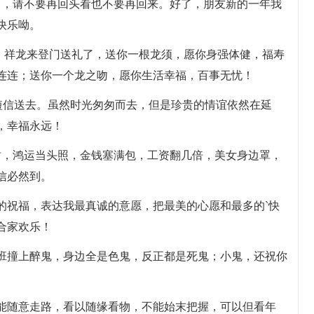
白，请不要再回头看也不要再回来。好了，朋友新的一年我
快乐呦。
年来到了，祥龙来登门送礼了，送你一根龙须，愿你身强体健，福寿
连连；送你一个龙之吻，愿你生活幸福，百事无忧！
忙用短信送去。虽然时光匆匆而去，但是珍贵的情谊依然在延
，幸福永远！
树，鸿运当头照，金钱塞满包，工资翻几倍，美女身边罩，
信必然到。
的祝福，表达我最真诚的意愿，把最美的心愿和最多的`快
合家欢乐！
下班撞上醉鬼，身边全是色鬼，反正都是死鬼；小鬼，还祝你
不能随意走路，看以随缘看物，不能始末把握，可以但看年