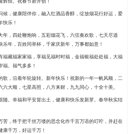
耀辉煌。祝春节新开创！
加问候，健康陪伴你，融入红酒品香醇，绽放烟花行好运，爱
年快乐！
过大年，四处鞭炮响，五彩烟花飞，六弦奏欢歌，七天尽逍
快乐年，百姓同举杯，千家庆新年，万事都如意！
，有福藏福家家福，享福见福时时福，金福银福处处福，大福
岁福。福气多多！
叶的歌，沿着年轮旋转。新年快乐！祝新的一年一帆风顺，二
六六大顺，七星高照，八方来财，九九同心，十全十美。
紧跟随。幸福和平安冒出土，健康和快乐发新芽。春华秋实结
辛万苦，终于把千丝万缕的思念化作千言万语的叮咛，并赶在
健康千万，好运千万！