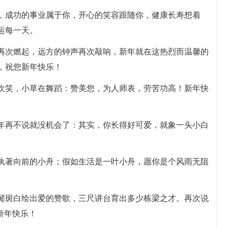
你，成功的事业属于你，开心的笑容跟随你，健康长寿想着
运每一天。
烛再次燃起，远方的钟声再次敲响，新年就在这热烈而温馨的
，祝您新年快乐！
在欢笑，小草在舞蹈：赞美您，为人师表，劳苦功高！新年快
新年再不说就没机会了：其实，你长得好可爱，就象一头小白
叶执著向前的小舟；假如生活是一叶小舟，愿你是个风雨无阻
两鬓斑白绘出爱的赞歌，三尺讲台育出多少栋梁之才。再次说
新年快乐！