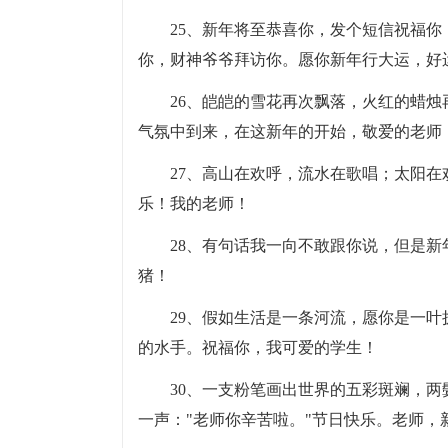
25、新年将至恭喜你，发个短信祝福
你，财神爷爷拜访你。愿你新年行大运，好
26、皑皑的雪花再次飘落，火红的蜡
气氛中到来，在这新年的开始，敬爱的老师
27、高山在欢呼，流水在歌唱；太阳
乐！我的老师！
28、有句话我一向不敢跟你说，但是
猪！
29、假如生活是一条河流，愿你是一
的水手。祝福你，我可爱的学生！
30、一支粉笔画出世界的五彩斑斓，
一声："老师你辛苦啦。"节日快乐。老师，