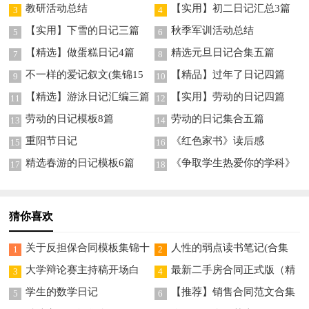
教研活动总结
【实用】初二日记汇总3篇
3
4
【实用】下雪的日记三篇
秋季军训活动总结
5
6
【精选】做蛋糕日记4篇
精选元旦日记合集五篇
7
8
不一样的爱记叙文(集锦15
【精品】过年了日记四篇
9
10
篇)
【精选】游泳日记汇编三篇
【实用】劳动的日记四篇
11
12
劳动的日记模板8篇
劳动的日记集合五篇
13
14
重阳节日记
《红色家书》读后感
15
16
精选春游的日记模板6篇
《争取学生热爱你的学科》
17
18
读后感
猜你喜欢
关于反担保合同模板集锦十
人性的弱点读书笔记(合集
1
2
篇
15篇)
大学辩论赛主持稿开场白
最新二手房合同正式版（精
3
4
选8篇）
学生的数学日记
【推荐】销售合同范文合集
5
6
10篇