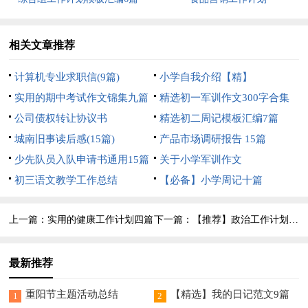
相关文章推荐
计算机专业求职信(9篇)
小学自我介绍【精】
实用的期中考试作文锦集九篇
精选初一军训作文300字合集
公司债权转让协议书
七篇
精选初二周记模板汇编7篇
城南旧事读后感(15篇)
产品市场调研报告 15篇
少先队员入队申请书通用15篇
关于小学军训作文
初三语文教学工作总结
【必备】小学周记十篇
上一篇：
实用的健康工作计划四篇
下一篇：
【推荐】政治工作计划3篇
最新推荐
重阳节主题活动总结
【精选】我的日记范文9篇
1
2