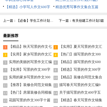
【精选】小学写人作文600字
精选优秀写事作文集合五篇
汇编九篇
上一篇：
【必备】学生工作计划3篇
下一篇：
有关创建工作计划3篇
最新推荐
【精品】秋天写景的作文七
【实用】夏天写景的作文汇
1
2
篇
总7篇
【实用】家乡写景的作文汇
【热门】描写景的作文300
3
4
编五篇
字5篇
实用的美丽的写景作文汇编
【精品】描写景的作文600
5
6
六篇
字四篇
【实用】写景的作文300字
【精选】写景的作文300字
7
8
合集9篇
锦集7篇
实用的家乡写景的作文300
【精品】装修合同范文集合
9
10
字四篇
9篇
【推荐】装修合同范文锦集
描写春天写景的作文汇编9
11
12
7篇
篇
【热门】房屋装修合同模板
关于描写景的作文400字五
13
14
合集八篇
篇
花园写景的作文300字十篇
【精选】春天写景作文锦集
15
16
7篇