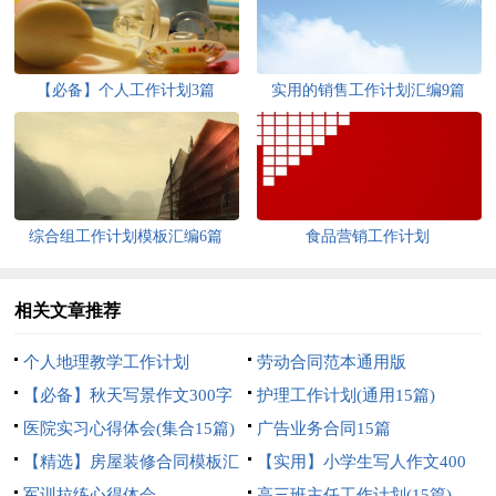
【必备】个人工作计划3篇
实用的销售工作计划汇编9篇
综合组工作计划模板汇编6篇
食品营销工作计划
相关文章推荐
个人地理教学工作计划
劳动合同范本通用版
【必备】秋天写景作文300字
护理工作计划(通用15篇)
九篇
医院实习心得体会(集合15篇)
广告业务合同15篇
【精选】房屋装修合同模板汇
【实用】小学生写人作文400
编7篇
军训拉练心得体会
字8篇
高三班主任工作计划(15篇)