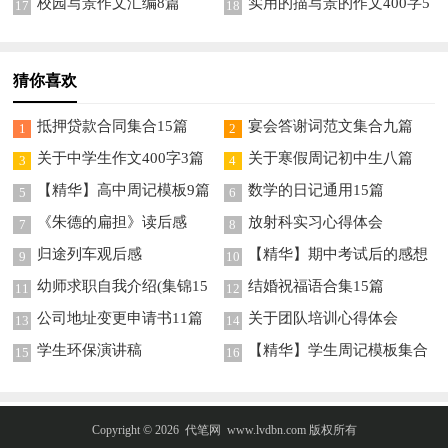
校园写景作文汇编8篇
实用的描写景的作文400字5
17
18
篇
猜你喜欢
抵押贷款合同集合15篇
宴会答谢词范文集合九篇
1
2
关于中学生作文400字3篇
关于寒假周记初中生八篇
3
4
【精华】高中周记模板9篇
数学的日记通用15篇
5
6
《朱德的扁担》读后感
放射科实习心得体会
7
8
归途列车观后感
【精华】期中考试后的感想
9
10
作文汇总6篇
幼师求职自我介绍(集锦15
结婚祝福语合集15篇
11
12
篇)
公司地址变更申请书11篇
关于团队培训心得体会
13
14
学生环保演讲稿
【精华】学生周记模板集合
15
16
10篇
Copyright © 2026
代笔网
www.lvdbn.com 版权所有