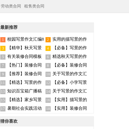
劳动类合同
租售类合同
最新推荐
校园写景作文汇编8
实用的描写景的作
1
2
篇
文400字5篇
【精华】秋天写景
【必备】写景的作
3
4
作文八篇
文合集十篇
有关装修合同模板
精选秋天写景的作
5
6
汇总七篇
文汇编9篇
【热门】装修合同
【必备】装修合同
7
8
模板锦集五篇
范文汇总十篇
【推荐】装修合同
关于写景的作文汇
9
10
范文集锦9篇
总九篇
【精选】写景的作
【必备】小学写景
11
12
文汇总七篇
作文四篇
知识百宝箱广播稿
关于写景的作文汇
13
14
总8篇
【精选】家乡写景
【实用】描写景的
15
16
的作文八篇
作文300字九篇
暑期社会实践活动
【实用】装修合同
17
18
总结
范文汇总5篇
猜你喜欢