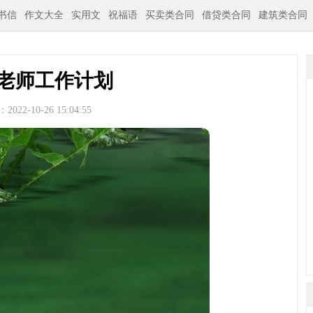
书信
作文大全
实用文
祝福语
买卖类合同
借贷类合同
建筑类合同
老师工作计划
022-10-26 15:04:55