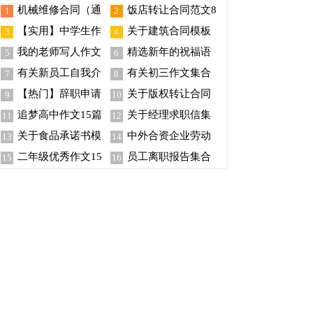
机械维修合同（通
饭店转让合同范文8
1
2
用5篇）
篇
【实用】中学生作
关于建筑合同模板
3
4
文300字集锦10篇
集锦六篇
我的老师写人作文
精选新年的祝福语
5
6
300字合集九篇
集锦36句
有关新员工自我介
有关初三作文集合
7
8
绍模板汇总四篇
五篇
【热门】辞职申请
关于版权转让合同
9
10
书合集9篇
四篇
追梦高中作文15篇
关于经理求职信集
11
12
合3篇
关于食品承诺书模
中外合资企业劳动
13
14
板合集六篇
合同5篇
二年级优秀作文15
员工离职报告集合
15
16
篇
15篇