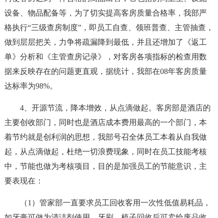
设备、物品配备等，为了切实提高客房质量合格率，我部严
格执行“三级查房制度”，即员工自查、领班普查、主管抽查，
做到层层把关，力争将疏漏降到最低，并且还增加了《返工
单》分析和《主管查房记录》，对客房各项指标的检查用数
据来反映存在的问题更直观，据统计，我部在08年客房质量
达标率为98%。
4、开源节流，降本增效，从点滴做起。客房部是酒店的
主要创收部门，同时也是酒店成本费用最高的一个部门，本
着节约就是创利润的思想，我部号召全体员工本着从自我做
起，从点滴做起，杜绝一切浪费现象，同时在员工技能考核
中，节能也做为考核项目，目的是加强员工的节能意识，主
要表现在：
（1）管家部一直要求员工回收客用一次性低值易耗品，
如牙膏可做为清洁剂使用，牙刷、梳子回收后可卖给废品收