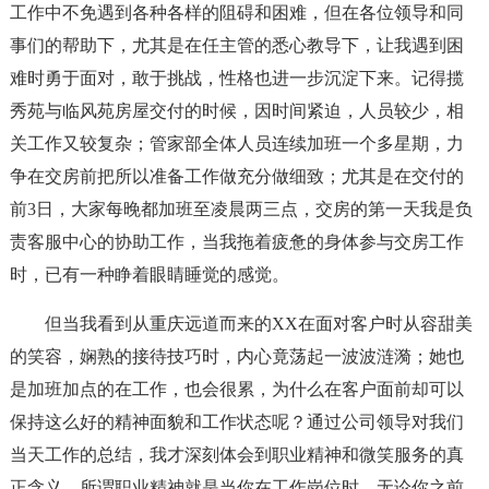
工作中不免遇到各种各样的阻碍和困难，但在各位领导和同
事们的帮助下，尤其是在任主管的悉心教导下，让我遇到困
难时勇于面对，敢于挑战，性格也进一步沉淀下来。记得揽
秀苑与临风苑房屋交付的时候，因时间紧迫，人员较少，相
关工作又较复杂；管家部全体人员连续加班一个多星期，力
争在交房前把所以准备工作做充分做细致；尤其是在交付的
前3日，大家每晚都加班至凌晨两三点，交房的第一天我是负
责客服中心的协助工作，当我拖着疲惫的身体参与交房工作
时，已有一种睁着眼睛睡觉的感觉。
但当我看到从重庆远道而来的XX在面对客户时从容甜美
的笑容，娴熟的接待技巧时，内心竟荡起一波波涟漪；她也
是加班加点的在工作，也会很累，为什么在客户面前却可以
保持这么好的精神面貌和工作状态呢？通过公司领导对我们
当天工作的总结，我才深刻体会到职业精神和微笑服务的真
正含义。所谓职业精神就是当你在工作岗位时，无论你之前