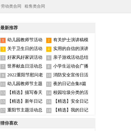
劳动类合同
租售类合同
最新推荐
幼儿园教师节活动
有关护士演讲稿模
1
2
总结
板集合6篇
关于卫生日的活动
实用的自信的演讲
3
4
总结
稿模板汇编五篇
好家风好家训活动
亲子游戏活动总结
5
6
总结
世界献血日活动总
小学生运动会广播
7
8
结15篇
稿
2022重阳节慰问老
消防安全宣传日活
9
10
人活动总结（精选5
动总结
幼儿园教师节主题
夜的日记合集8篇
11
12
篇）
活动总结
【精选】描写春天
校园垃圾分类的活
13
14
的日记四篇
动总结
【精选】新年日记
【精选】安全日记
15
16
合集四篇
三篇
重阳节主题活动总
【精选】我的日记
17
18
结
范文9篇
猜你喜欢