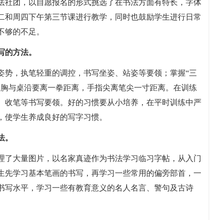
法社团，以自愿报名的形式挑选了在书法方面有特长，字体
二和周四下午第三节课进行教学，同时也鼓励学生进行日常
不够的不足。
写的方法。
姿势，执笔轻重的调控，书写坐姿、站姿等要领；掌握“三
，胸与桌沿要离一拳距离，手指尖离笔尖一寸距离。在训练
、收笔等书写要领。好的习惯要从小培养，在平时训练中严
，使学生养成良好的写字习惯。
法。
理了大量图片，以名家真迹作为书法学习临习字帖，从入门
生先学习基本笔画的书写，再学习一些常用的偏旁部首，一
书写水平，学习一些有教育意义的名人名言、警句及古诗