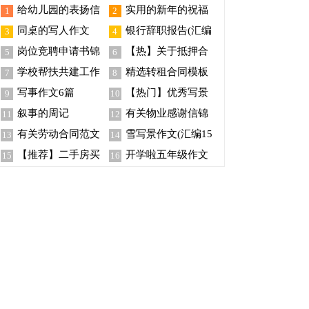
给幼儿园的表扬信
实用的新年的祝福
1
2
汇总7篇
语摘录85句
同桌的写人作文
银行辞职报告(汇编
3
4
15篇)
岗位竞聘申请书锦
【热】关于抵押合
5
6
集五篇
同
学校帮扶共建工作
精选转租合同模板
7
8
总结
合集十篇
写事作文6篇
【热门】优秀写景
9
10
作文400字三篇
叙事的周记
有关物业感谢信锦
11
12
集八篇
有关劳动合同范文
雪写景作文(汇编15
13
14
锦集五篇
篇)
【推荐】二手房买
开学啦五年级作文
15
16
卖合同八篇