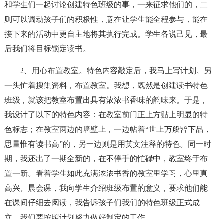
和学生们一起讨论创建特色班级的事，一来征求他们的，二
则可以调动孩子们的积极性，意在让学生能全程参与，能在
接下来的活动中更自主地将其执行完成。学生各说己见，最
后我们将目标锁定读书。
2、用心布置教室。特色内容敲定后，我马上写计划。另
一头忙着搜集资料，布置教室。我想，既然是创建读书特色
班级，就该把教室布置出具有浓浓书香味的韵味来。于是，
我设计了以下的特色内容：在教室前门正上方贴上明显的特
色标志；在教室两边的墙壁上，一边帖着“世上万般皆下品，
思量惟有读书高”的，另一边则是用英文注释的特色。同一时
期，我还出了一期全新的，在不停手的忙碌中，教室终于布
置一新。看着学生如此充满浓浓书香的教室里学习，心里真
高兴。晨会课，我向学生介绍班级布置的意义，要求他们能
在课间仔细去阅读，我告诉孩子们我们的特色班级正式成
立，我们要按照计划努力做好制定的工作。