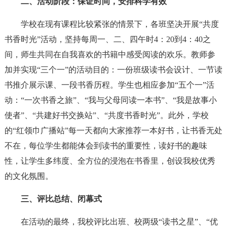
二、活动阶段：保证时间，安排科学有效
学校在现有课程比较紧张的情景下，各班坚决开展“共度
书香时光”活动，坚持每周一、二、四午时4：20到4：40之
间，师生共同在自我喜欢的书籍中感受阅读的欢乐。教师参
加并实现“三个一”的活动目的：一份班级读书会设计、一节读
书推介展示课、一段书香历程。学生也相应参加“五个一”活
动：“一次书香之旅”、“我与父母同读一本书”、“我是故事小
使者”、“共建好书交换站”、“共度书香时光”。此外，学校
的“红领巾广播站”每一天都向大家推荐一本好书，让书香无处
不在，每位学生都能体会到读书的重要性，读好书的趣味
性，让学生多纬度、全方位的浸泡在书香里，创设我校优秀
的文化氛围。
三、评比总结、闭幕式
在活动的最终，我校评比出班、校两级“读书之星”、“优