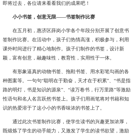
即将过去，各位请来看看我们的成果吧！
小小书签，创意无限——书签制作比赛
在五月初，惠济区薛岗小学各个年段分别开展了创意书
签制作比赛。在活动中，孩子们热情高涨，积极参与，利用
课外时间进行了精心地制作。孩子们制作的书签，设计新
颖，富有创意，融趣味性，教育性，实用性于一体。
有形象逼真的动物书签、拖鞋书签、用水彩笔勾画的各
种图案等。一句句“聪明在于勤奋，天才在于积累”、“书是指
路的明灯，书是知识的源泉”、“读万卷书，行万里路”等激励
性语句和名人名言跃然书签上。孩子们用画笔将对书籍和知
识的热爱溶于了这小小的书香味浓的书签上了。
通过此次书签制作比赛，使学生读书的兴趣更加浓厚，
既锻炼了学生的动手能力，又激发了学生的读书欲望，激励