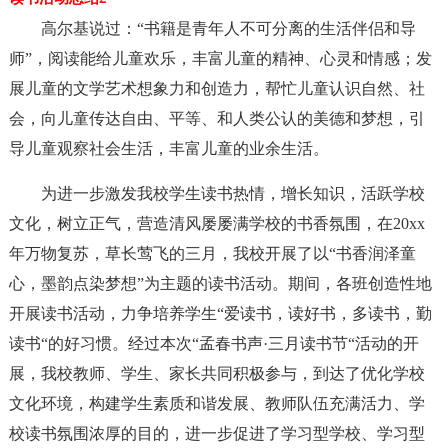
高尔基说过：“书籍是青年人不可分离的生活伴侣和导
师”，阅读能给儿童欢乐，丰富儿童的精神、心灵和情感；发
展儿童的文学艺术想象力和创造力，帮忙儿童认识自然、社
会，向儿童传达自由、平等、和人类公认的美德和梦想，引
导儿童观察社会生活，丰富儿童的业余生活。
为进一步激发我校学生读书热情，增长知识，活跃学校
文化，树立正气，营造清风屡屡满学校的书香氛围，在20xx
年万物复苏，草长莺飞的三月，我校开展了以“书香润泽童
心，墨韵点染梦想”为主题的读书活动。期间，各班创造性地
开展读书活动，力争培养学生“爱读书，读好书，多读书，勤
读书“的好习惯。经过本次“孟春书声·三月读书节“活动的开
展，我校教师、学生、家长共同积极参与，到达了优化学校
文化环境，构建学生素质和谐发展、教师队伍充满活力、学
校读书氛围浓厚的目的，进一步促进了学习型学校、学习型