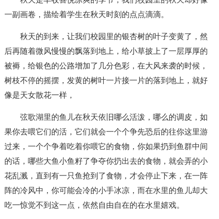
一副画卷，描绘着学生在秋天时刻的点点滴滴。
秋天的到来，让我们校园里的银杏树的叶子变黄了，然
后再随着微风慢慢的飘落到地上，给小草披上了一层厚厚的
被褥，给银色的公路增加了几分色彩，在大风来袭的时候，
树枝不停的摇摆，发黄的树叶一片接一片的落到地上，就好
像是天女散花一样，
弦歌湖里的鱼儿在秋天依旧哪么活泼，哪么的调皮，如
果你去喂它们的活，它们就会一个个争先恐后的往你这里游
过来，一个个争着吃着你喂它的食物，你如果扔到鱼群中间
的话，哪些大鱼小鱼籽了争夺你扔出去的食物，就会弄的小
花乱溅，直到有一只鱼抢到了食物，才会停止下来，在一阵
阵的冷风中，你可能会冷的小手冰凉，而在水里的鱼儿却大
吃一惊觉不到这一点，依然自由自在的在水里嬉戏。