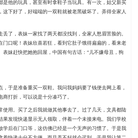
都是他的玩具，甚至有时拿鞋子当玩具。有一次，姑父新买
，这下好了，好端端的一双鞋就被老黑破坏了。弄得全家人
走丢了，表妹一家找了两天都没找到，全家人愁眉苦脸的。
在门口呢！表妹欣喜若狂，看到它肚子饿得扁扁的，看来老
。表妹赶快把她抱回屋，中国有句古话：“儿不嫌母丑，狗
点，于是准备重买一双鞋。我问我妈妈要了钱便去网上看，
电商打折，可以说是十分凑巧了。
常使用。买了之后我就做其他事去了。过了几天，文具都陆
结果发现快递显示无人领取，伴着一个未接来电。我们学校
放学后在门口等，这仿佛已经是一个无声的习惯了。于是我
拿着快递十分不方便，而且弄不好就会迟到。于是我让第二