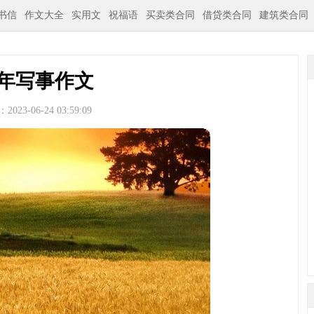
书信
作文大全
实用文
祝福语
买卖类合同
借贷类合同
建筑类合同
年写事作文
023-06-24 03:59:09