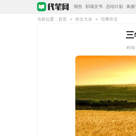
报告
职场文书
总结计划
条据
>
>
当前位置：
首页
作文大全
写事作文
三
时间：2