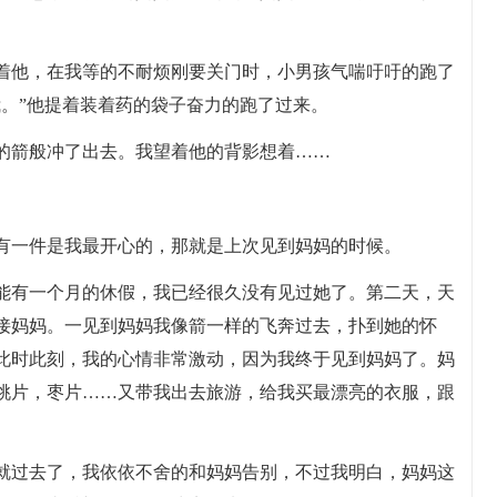
着他，在我等的不耐烦刚要关门时，小男孩气喘吁吁的跑了
我。”他提着装着药的袋子奋力的跑了过来。
的箭般冲了出去。我望着他的背影想着……
有一件是我最开心的，那就是上次见到妈妈的时候。
能有一个月的休假，我已经很久没有见过她了。第二天，天
接妈妈。一见到妈妈我像箭一样的飞奔过去，扑到她的怀
此时此刻，我的心情非常激动，因为我终于见到妈妈了。妈
桃片，枣片……又带我出去旅游，给我买最漂亮的衣服，跟
就过去了，我依依不舍的和妈妈告别，不过我明白，妈妈这