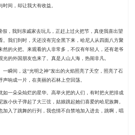
与时间，却让我大有收益。
年暑假，我到亲戚家去玩儿，正赶上过火把节，真使我喜出望
看。我们到时，天还没有完全黑下来，哈尼人从四面八方聚
未然的火把。来观看的人非常多，不仅有年轻人，还有老爷
观光的外国朋友也来了。真是人山人海，热闹非凡。
。一瞬间，这“光明之神”发出的火焰照亮了天空，照亮了石
呼声响成一片，在美丽的石林上空回荡。
犹如一朵朵灿烂的星华。高举火把的人们，有时把火把排成
尼族小伙子弹起了大三弦，姑娘跳起她们喜爱的哈尼族舞。
也加入了跳舞的行列，我也情不自禁地加入进去，跳啊，唱