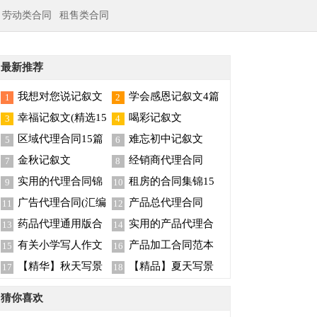
劳动类合同
租售类合同
最新推荐
我想对您说记叙文
学会感恩记叙文4篇
1
2
幸福记叙文(精选15
喝彩记叙文
3
4
篇)
区域代理合同15篇
难忘初中记叙文
5
6
金秋记叙文
经销商代理合同
7
8
实用的代理合同锦
租房的合同集锦15
9
10
集五篇
篇
广告代理合同(汇编
产品总代理合同
11
12
15篇)
药品代理通用版合
实用的产品代理合
13
14
同
同合集8篇
有关小学写人作文
产品加工合同范本
15
16
集合5篇
【精华】秋天写景
【精品】夏天写景
17
18
的作文300字4篇
的作文锦集九篇
猜你喜欢