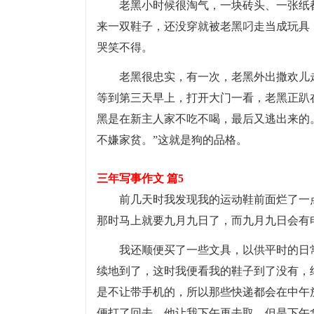
老黑小时候很淘气，一块砖头、一张纸
来一双鞋子，还没穿就被老黑叼走当成玩具
哭笑不得。
老黑很忠实，有一次，老黑外出撒欢儿
等到第三天早上，打开大门一看，老黑正趴
黑是在新主人家不吃不喝，最后又逃出来的
不嫌家贫。”这就是狗的品格。
三年写事作文 篇5
前几天时我发现我的运动鞋前面烂了一
那时马上就要九月九日了，而九月九日会有
我还顺便买了一些文具，以供平时的日
续地到了，这时我便看我的鞋子到了没有，
是不让带手机的，所以那些快递都会在中午
便打了回去，他让我下午再去取，但是下午