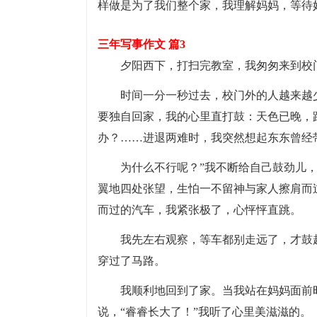
样做是为了我们整个家，我理解妈妈，等待
三年写事作文 篇3
夕阳西下，打扫完教室，我匆匆来到校
时间一分一秒过去，校门外的人越来越
要独自回家，我的心里直打鼓：天色已晚，
办？……进退两难时，我突然想起东东曾经
为什么不行呢？”我不断给自己鼓劲儿
翼地四处张望，生怕一不留神与家人擦肩而
而过的汽车，我紧张极了，心怦怦直跳。
我先左右观察，等车都别走远了，才鼓
穿过了马路。
我顺利地回到了家。当我站在妈妈面前
说，“睿睿长大了！”我听了心里美滋滋的。