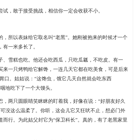
尝试，敢于接受挑战，相信你一定会收获不小。
的，所以表妹给它取名叫“老黑”。她刚被抱来的时候才一个
，有一米多长了。
子、雪糕也吃。他还会吃西瓜，只吃瓜瓤，不吃皮。有一
买来一只烤鸭给它解馋，一连几天它都在吃美食，可是后来
了胃口。姑姑说：“这馋虫，饿它几天自然就会吃东西
虎咽地吃下了一个大馒头。
巴，两只圆眼睛笑眯眯的盯着我，好像在说：“好朋友好久
它可没这么温柔了。你听，这会儿它又狂吠不止，想必门外
道而行。为此姑父封它为“保卫科长”。真的，有了老黑家里