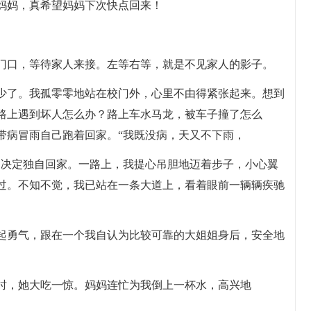
妈妈，真希望妈妈下次快点回来！
门口，等待家人来接。左等右等，就是不见家人的影子。
少了。我孤零零地站在校门外，心里不由得紧张起来。想到
路上遇到坏人怎么办？路上车水马龙，被车子撞了怎么
带病冒雨自己跑着回家。“我既没病，天又不下雨，
，决定独自回家。一路上，我提心吊胆地迈着步子，小心翼
过。不知不觉，我已站在一条大道上，看着眼前一辆辆疾驰
起勇气，跟在一个我自认为比较可靠的大姐姐身后，安全地
时，她大吃一惊。妈妈连忙为我倒上一杯水，高兴地