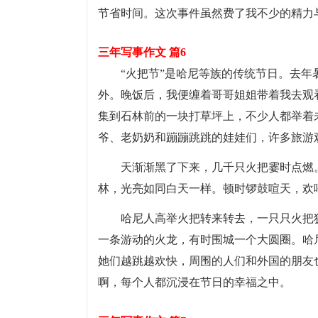
节省时间。这次事件虽然费了我不少的精力
三年写事作文 篇6
“火把节”是哈尼等族的传统节日。去
外。晚饭后，我便缠着哥哥姐姐带着我去观
集到石林前的一块打草坪上，不少人都举着
爷、老奶奶和蹦蹦跳跳的娃娃们，许多旅游
天渐渐黑了下来，几千只火把霎时点燃
林，光亮如同白天一样。顿时锣鼓喧天，欢
哈尼人高举火把转来转去，一只只火把
一条游动的火龙，有时围城一个大圆圈。哈
她们越跳越欢快，周围的人们和外国的朋友
啊，每个人都沉浸在节日的幸福之中。