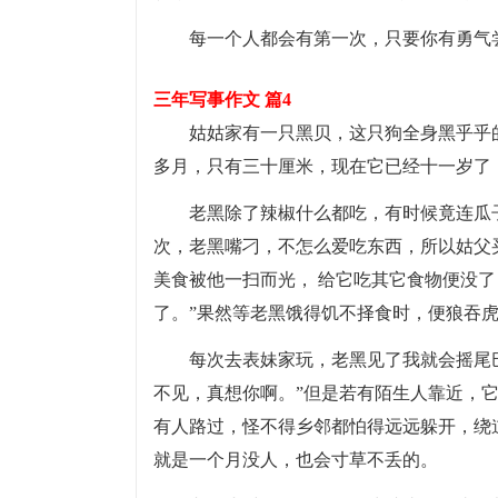
每一个人都会有第一次，只要你有勇气
三年写事作文 篇4
姑姑家有一只黑贝，这只狗全身黑乎乎
多月，只有三十厘米，现在它已经十一岁了
老黑除了辣椒什么都吃，有时候竟连瓜
次，老黑嘴刁，不怎么爱吃东西，所以姑父
美食被他一扫而光， 给它吃其它食物便没
了。”果然等老黑饿得饥不择食时，便狼吞
每次去表妹家玩，老黑见了我就会摇尾
不见，真想你啊。”但是若有陌生人靠近，
有人路过，怪不得乡邻都怕得远远躲开，绕
就是一个月没人，也会寸草不丢的。