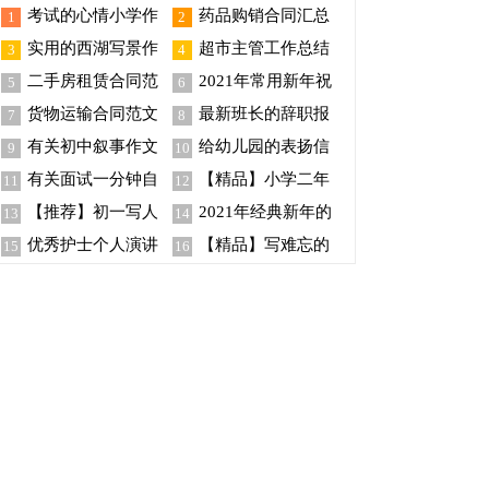
考试的心情小学作
药品购销合同汇总
1
2
文
五篇
实用的西湖写景作
超市主管工作总结
3
4
文6篇
二手房租赁合同范
2021年常用新年祝
5
6
文集锦6篇
福语76条
货物运输合同范文
最新班长的辞职报
7
8
锦集10篇
告
有关初中叙事作文
给幼儿园的表扬信
9
10
300字汇总9篇
范文汇总6篇
有关面试一分钟自
【精品】小学二年
11
12
我介绍汇总8篇
级作文300字3篇
【推荐】初一写人
2021年经典新年的
13
14
作文七篇
祝福语46条
优秀护士个人演讲
【精品】写难忘的
15
16
稿
事作文锦集八篇