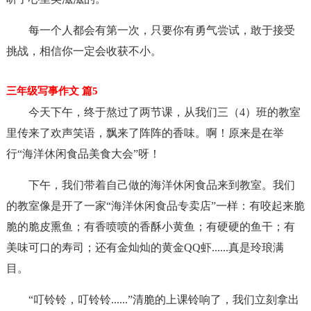
每一个人都会有第一次，只要你有勇气尝试，敢于接受
挑战，相信你一定会收获不小。
三年级写事作文 篇5
今天下午，终于熬过了两节课，从我们三（4）班的教室
里传来了欢声笑语，飘来了阵阵的香味。啊！原来是在举
行“海洋休闲食品美食大会”呀！
下午，我们带着自己做的海洋休闲食品来到教室。我们
的教室像是开了一家“海洋休闲食品专卖店”一样：有咬起来脆
脆的脆皮熏鱼；有香喷喷的香酥小黄鱼；有硬硬的鱼干；有
美味可口的寿司；还有金灿灿的黄金QQ虾......真是玲琅满
目。
“叮铃铃，叮铃铃......”清脆的上课铃响了，我们立刻拿出