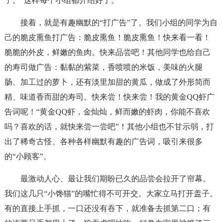
了。”这样每个小组都介绍好了。
接着，就是有趣幽默的“打广告”了。我们小组的同学为自
己的脆皮熏鱼打广告：脆皮熏鱼！脆皮熏鱼！快来看一看！
脆脆的外皮，鲜嫩的鱼肉。快来品尝吧！其他同学也给自己
的寿司做广告：黏黏的紫菜，香喷喷的米饭，美味的火腿
肠、加工过的萝卜，还有淡里加甜的黄瓜，做成了外形简而
精、味道香而甜的寿司。快来尝！快来尝！我的黄金QQ虾广
告词呢！“黄金QQ虾，金灿灿，鲜而嫩的虾肉，你能不喜欢
吗？喜欢的话，就快来尝一尝吧”！其他小组也不甘示弱，打
出了稀奇古怪、各种各样幽默有趣的广告词，吸引来很多
的“小顾客”。
最激动人心、最让我们期盼已久的品尝会拉开了帘幕。
我们这几只“小馋猫”的嘴忙得不可开交。大家立马打开盖子。
有的直接上手抓，一口还没有吞下，就准备去抓第二口；有