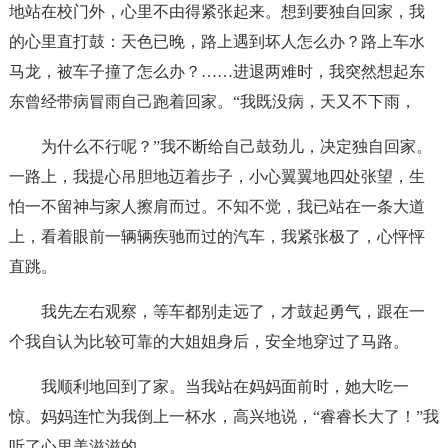
地站在校门外，心里不由得紧张起来。想到要独自回家，我
的心里直打鼓：天色已晚，路上遇到坏人怎么办？路上车水
马龙，被车子撞了怎么办？……进退两难时，我突然想起东
东曾经带病冒雨自己跑着回家。“我既没病，天又不下雨，
为什么不行呢？”我不断给自己鼓劲儿，决定独自回家。
一路上，我提心吊胆地迈着步子，小心翼翼地四处张望，生
怕一不留神与家人擦肩而过。不知不觉，我已站在一条大道
上，看着眼前一辆辆疾驰而过的汽车，我紧张极了，心怦怦
直跳。
我先左右观察，等车都别走远了，才鼓起勇气，跟在一
个我自认为比较可靠的大姐姐身后，安全地穿过了马路。
我顺利地回到了家。当我站在妈妈面前时，她大吃一
惊。妈妈连忙为我倒上一杯水，高兴地说，“睿睿长大了！”我
听了心里美滋滋的。