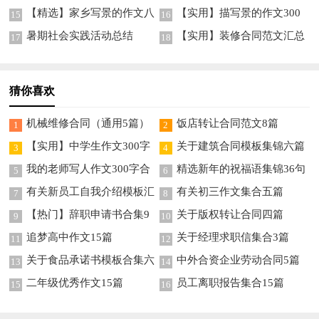
【精选】家乡写景的作文八
【实用】描写景的作文300
15
16
篇
字九篇
暑期社会实践活动总结
【实用】装修合同范文汇总
17
18
5篇
猜你喜欢
机械维修合同（通用5篇）
饭店转让合同范文8篇
1
2
【实用】中学生作文300字
关于建筑合同模板集锦六篇
3
4
集锦10篇
我的老师写人作文300字合
精选新年的祝福语集锦36句
5
6
集九篇
有关新员工自我介绍模板汇
有关初三作文集合五篇
7
8
总四篇
【热门】辞职申请书合集9
关于版权转让合同四篇
9
10
篇
追梦高中作文15篇
关于经理求职信集合3篇
11
12
关于食品承诺书模板合集六
中外合资企业劳动合同5篇
13
14
篇
二年级优秀作文15篇
员工离职报告集合15篇
15
16