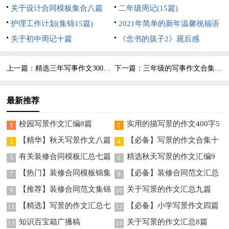
关于设计合同模板集合八篇
二年级周记(15篇)
护理工作计划(集锦15篇)
2021年简单的新年温馨祝福语
关于初中周记十篇
89句
《念书的孩子2》观后感
上一篇：
精选三年写事作文300字锦集八篇
下一篇：
三年级的写事作文合集5篇
最新推荐
校园写景作文汇编8篇
实用的描写景的作文400字5
1
2
篇
【精华】秋天写景作文八篇
【必备】写景的作文合集十
3
4
篇
有关装修合同模板汇总七篇
精选秋天写景的作文汇编9
5
6
篇
【热门】装修合同模板锦集
【必备】装修合同范文汇总
7
8
五篇
十篇
【推荐】装修合同范文集锦
关于写景的作文汇总九篇
9
10
9篇
【精选】写景的作文汇总七
【必备】小学写景作文四篇
11
12
篇
知识百宝箱广播稿
关于写景的作文汇总8篇
13
14