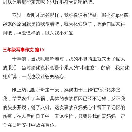
到底记着哪些东东呢？也许那符号是密码吧。
不过，看刚才老爸那样，我好像没有听错。那么把ipad藏
起来的原因就是怕我偷看吧，我大概知道了，等他们回来再
问吧，神魔怪样的，以为我不知道。
三年级写事作文 篇10
十年前，当我呱呱坠地时，我的小眼睛里就哭出了恼人
的眼泪，当时姥姥说我会是个累人的“小难缠”。的确，我如姥
姥所说，一点也没让爸妈省心。
刚上幼儿园小班第一天，妈妈由于工作忙托小姑来接
我，结果发生了车祸，具体的事故原因已经不记得，反正我
的头皮开裂，缝了八针。这次事故在妈妈心中留下了记忆的
伤痛，在以后的日子中，无论多忙，只要是我的事妈妈一定
会在日程安排中放在首位。