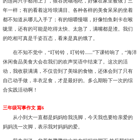
的连两只手都用上了，狼吞虎咽地吃，好像在家里被饿了三
年一样；有的看着这玲琅满目、各种各样的美食呆呆的坐着
都不知道从哪儿入手了；有的细嚼慢咽，好像怕鱼刺卡在喉
咙里，还有的可能是吃得太快、太急了，满嘴都是渣。我们
的吃相可真是千姿百态，看来是真的饿了。
在不知不觉中，“叮铃铃，叮铃铃......”下课铃响了，“海洋
休闲食品美食大会在我们的欢声笑语中结束了。这次的活
动，我收获满满，不仅尝到了美味的食物，还体会到了只有
自己动手做，丰衣足食，才是最好的。多么期盼下一次的综
合实践活动啊！
三年级写事作文 篇6
从小到大一直都是妈妈给我洗脚，今天我也要给亲爱的
妈妈洗一次脚，表示我对妈妈的爱。