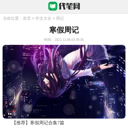
>
>
当前位置：
首页
作文大全
周记
寒假周记
时间：2022-12-06 03:59:30
【推荐】寒假周记合集7篇