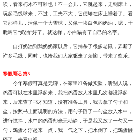
唉，看来朽木不可雕也！不一会儿，它跳起来，走到床上，
玩起毛线球来，不过，工夫不大，它便蜷在床上睡着了。看
它那样儿，活像一个大雪球，又像一块白色的奶油，嗯，干
脆叫它“奶油”好了。就这样，小白猫有了自己的名字。
自打奶油到我奶奶家以后，它捕杀了很多老鼠，弄断了
许多毛线，同时，也给我们大家驱走了烦恼，带来了欢乐。
寒假周记 篇3
今年寒假可真是无聊，在家里准备做实验，听别人说，
鸡蛋可以在水里浮起来，我把鸡蛋放人水里几次都没浮起
来，后来查了书才知道，没有准备工具，我去拿了勺子和
盐，按照书上面说明的方法，用勺子舀了一勺盐放入水中，
进行搅拌，水中的鸡蛋却毫无动静，于是我又放了一勺又一
勺，鸡蛋才浮起来一点，我一气之下，把水倒了，把鸡蛋砸
碎了，去看电视。