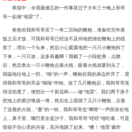
寒假中，令我最难忘的一件事莫过于大年三十晚上和哥
哥一起做“地雷”了。
爸爸给我和哥哥买了一串二百响的鞭炮，准备吃完年夜
饭之后才放，可我和哥哥已经迫不及待地把绕在鞭炮上的线
剪了，理出一个头来，然后小心翼翼地把一只只小鞭炮拆了
下来，一只只放，这多有趣啊！我截了一小段蚊香，点燃
后，然后拿出一只小鞭炮点着火线，眼看火线就要到头了，
我猛地往地上一扔，“啪”的一声，鞭炮在我的身边炸开了，震
得我和哥哥的耳朵“嗡嗡”作响。放了几只鞭炮后，我和哥哥觉
得没劲透了，便想出一个新花样——做“地雷”。我们蹲下身子
把地上的黄沙堆成一堆，然后在上面插了几只小鞭炮，点着
了连着的火线，“轰”的一响，我和哥哥也“啊呀”一声跌坐在地
上，鼻子里、嘴巴里全是沙子。我和哥哥“呸呸”地吐着，可是
按捺不住心里的兴奋，高兴地跳了起来。“噢！‘地雷’爆炸