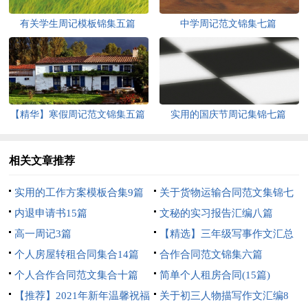
有关学生周记模板锦集五篇
中学周记范文锦集七篇
【精华】寒假周记范文锦集五篇
实用的国庆节周记集锦七篇
相关文章推荐
实用的工作方案模板合集9篇
关于货物运输合同范文集锦七
内退申请书15篇
篇
文秘的实习报告汇编八篇
高一周记3篇
【精选】三年级写事作文汇总
个人房屋转租合同集合14篇
7篇
合作合同范文锦集六篇
个人合作合同范文集合十篇
简单个人租房合同(15篇)
【推荐】2021年新年温馨祝福
关于初三人物描写作文汇编8