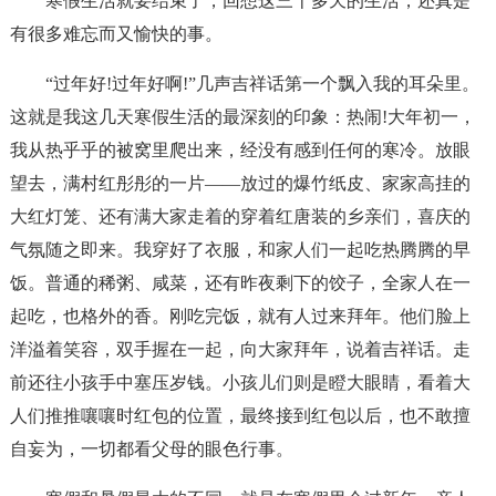
寒假生活就要结束了，回想这三十多天的生活，还真是
有很多难忘而又愉快的事。
“过年好!过年好啊!”几声吉祥话第一个飘入我的耳朵里。
这就是我这几天寒假生活的最深刻的印象：热闹!大年初一，
我从热乎乎的被窝里爬出来，经没有感到任何的寒冷。放眼
望去，满村红彤彤的一片——放过的爆竹纸皮、家家高挂的
大红灯笼、还有满大家走着的穿着红唐装的乡亲们，喜庆的
气氛随之即来。我穿好了衣服，和家人们一起吃热腾腾的早
饭。普通的稀粥、咸菜，还有昨夜剩下的饺子，全家人在一
起吃，也格外的香。刚吃完饭，就有人过来拜年。他们脸上
洋溢着笑容，双手握在一起，向大家拜年，说着吉祥话。走
前还往小孩手中塞压岁钱。小孩儿们则是瞪大眼睛，看着大
人们推推嚷嚷时红包的位置，最终接到红包以后，也不敢擅
自妄为，一切都看父母的眼色行事。