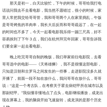
那天是初一，白天比较忙，下午的时候，哥哥给我打电
话说问我去不去看电影，我当然不愿错过，很小的时候，家
里人常把我交给哥哥管，我和哥哥两个人在家里捣乱，午饭
是哥哥烤焦的羊肉串，我长大后反而和哥哥疏远了，在一起
的时间也不多了，今天一起看电影我乐得一蹦三尺高，好不
容易挨到了下午３点，我们在杭州拜完年回家，哥哥告诉我
们要全家一起去看电影。
晚上吃完哥哥自制的晚饭，我们举家前往电影院，去看
哥哥选中的电影——《天将雄狮》，我不是很懂这部电影，
只知是汉朝和古罗马之间发生的一些事，走进影院没多久就
开播了，前面一段不知在放什么，我问哥哥在放什么，哥哥
说：“这是一个考古队，在考察关于霍去病铠甲所在城市以及
那副铠甲。”我似懂非懂地点了点头，电影继续播放，成龙出
现在屏幕上，我的脑袋开始飞速旋转，成龙演的是那个历史