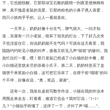
下，它也能惊醒。它那双绿宝石般的眼睛一到夜里便炯炯有
神，真不愧是老鼠的克星。它那肉粉色的小鼻子诱人喜爱，
四只小抓肉乎乎的。让人一看就喜欢。
一天早上，奶奶好像十分生气，脾气很大。一问才知
道，东屋有一只小老鼠，咬坏了祖先的灯台，下了好几次夹
子也没捉住它，你说奶奶能不生气吗？可就在这天夜里，我
隐隐约约听见小猫的叫声，接着又听见几声“吱吱”的惨叫。我
急忙拉灯一看，嘿！那只老鼠已然成了小白猫的肚中餐，那
小白猫还意犹未尽的添着小爪子。第二天，奶奶特意买了盒
猫饼干来奖励小白猫，这可把它乐坏了，在饼干前“喵喵”的叫
个不停，好像在说，“奥，奖品，谢谢”。
还有一次，我坐在桌前写数学作业，小猫在我的作业本
周围走来走去，盯着看，难道它也会？我对它说：“1+1=
几？”小猫似乎听懂了，还停了一下，才叫了声“喵……”。