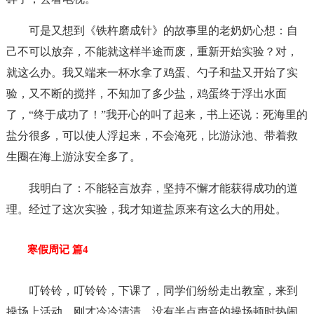
可是又想到《铁杵磨成针》的故事里的老奶奶心想：自
己不可以放弃，不能就这样半途而废，重新开始实验？对，
就这么办。我又端来一杯水拿了鸡蛋、勺子和盐又开始了实
验，又不断的搅拌，不知加了多少盐，鸡蛋终于浮出水面
了，“终于成功了！”我开心的叫了起来，书上还说：死海里的
盐分很多，可以使人浮起来，不会淹死，比游泳池、带着救
生圈在海上游泳安全多了。
我明白了：不能轻言放弃，坚持不懈才能获得成功的道
理。经过了这次实验，我才知道盐原来有这么大的用处。
寒假周记 篇4
叮铃铃，叮铃铃，下课了，同学们纷纷走出教室，来到
操场上活动。刚才冷冷清清，没有半点声音的操场顿时热闹