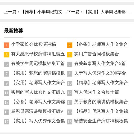
语合集76条
篇
上一篇：
【推荐】小学周记范文9篇
下一篇：
【实用】大学周记集锦7篇
最新推荐
小学家长会优秀演讲稿
【必备】老师写人作文集合
1
2
八篇
有关感恩母校演讲稿汇编五
实用广告合同模板集合
3
4
篇
有关学生周记模板锦集五篇
有关叙事写人作文集合5篇
5
6
【实用】梦想的演讲稿模板
关于写人优秀作文300字合
7
8
集合七篇
集7篇
【实用】老师写人作文集合
【精华】老师写人作文集合
9
10
7篇
九篇
实用的写人优秀作文汇编九
写人优秀作文合集十篇
11
12
篇
【必备】老师写人作文集锦
关于教育的演讲稿模板集合
13
14
10篇
六篇
感恩母亲演讲稿模板汇编9
【精品】优秀写人作文集锦
15
16
篇
7篇
【实用】写人优秀作文合集
精选安全生产演讲稿模板集
17
18
5篇
合8篇