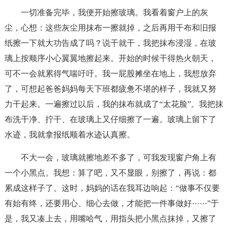
一切准备完毕，我便开始擦玻璃。我看着窗户上的灰
尘，心想：这些灰尘用抹布一擦就掉，之后再用干布和旧报
纸擦一下就大功告成了吗？说干就干，我把抹布浸湿，在玻
璃上按顺序小心翼翼地擦起来。开始的时候干得热火朝天，
可不一会就累得气喘吁吁。我一屁股摊坐在地上，我想放弃
了，可想起爸爸妈妈每天下班都疲惫不堪的样子，我就又努
力干起来。一遍擦过以后，我的抹布就成了“太花脸”。我把抹
布洗干净、拧干、在玻璃上又仔细擦了一遍。玻璃上留下了
水迹，我就拿报纸顺着水迹认真擦。
不大一会，玻璃就擦地差不多了，可我发现窗户角上有
一个小黑点。我想：算了吧，又不显眼，别擦了，再说：都
累成这样子了。这时，妈妈的话在我耳边响起：“做事不仅要
有始有终，还要用心、细心去做，才能把一件事做好······”于
是，我又凑上去，用嘴哈气，用指头把小黑点抹掉，又擦了