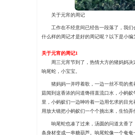
关于元宵的周记
工作在不经意间已经告一段落了，我们
什么样的周记才是好的周记呢？以下是小编
关于元宵的周记1
周三元宵节到了，热情大方的猪妈妈决
响尾蛇，小宝宝。
猪妈妈一并哼着歌，一边一丝不苟的煮
菇闻到这香浓的问道馋得直流口水，小蚂蚁争
里，小蚂蚁们一边呻吟着一边用乞求的目光
用放大镜把小蚂蚁们一个个挑出来，生怕弄
响尾蛇也凑了过来，汤圆的问道太香了
条身材变成一串糖葫芦。响尾蛇像一个奄奄