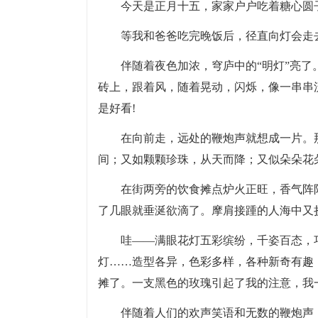
今天是正月十五，家家户户吃着糖心圆
等我和爸爸吃完晚饭后，径直向灯会走
伴随着夜色加浓，穹庐中的“明灯”亮
砖上，跟着风，随着晃动，闪烁，像一串串
是好看!
在向前走，远处的鞭炮声就想成一片。
间；又如颗颗珍珠，从天而降；又似朵朵花
在街两旁的饮食摊点炉火正旺，香气阵
了几眼就垂涎欲滴了。摩肩接踵的人海中又
哇——满眼花灯五彩缤纷，千姿百态，
灯……造型各异，色彩多样，各种新奇有趣
摊了。一支黑色的玫瑰引起了我的注意，我
伴随着人们的欢声笑语和无数的鞭炮声