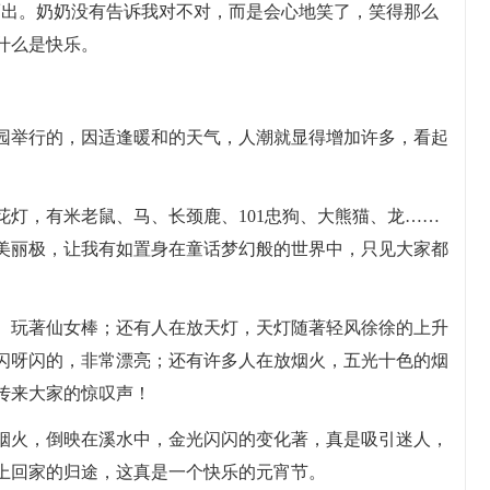
而出。奶奶没有告诉我对不对，而是会心地笑了，笑得那么
什么是快乐。
园举行的，因适逢暖和的天气，人潮就显得增加许多，看起
花灯，有米老鼠、马、长颈鹿、101忠狗、大熊猫、龙……
美丽极，让我有如置身在童话梦幻般的世界中，只见大家都
、玩著仙女棒；还有人在放天灯，天灯随著轻风徐徐的上升
闪呀闪的，非常漂亮；还有许多人在放烟火，五光十色的烟
传来大家的惊叹声！
烟火，倒映在溪水中，金光闪闪的变化著，真是吸引迷人，
上回家的归途，这真是一个快乐的元宵节。