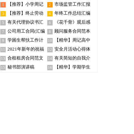
【推荐】小学周记
市场监管工作汇报
1
2
八篇
【推荐】终止劳动
年终工作总结汇编
3
4
合同锦集五篇
15篇
有关代理协议书汇
《花千骨》观后感
5
6
总八篇
公司用工合同(汇编
顾问服务合同范本
7
8
15篇)
学困生帮扶工作计
【精华】周记高中
9
10
划
范文合集六篇
2021年新年的祝福
安全月活动心得体
11
12
语集合70条
会
合租租房合同范文
有关简短的自我介
13
14
锦集八篇
绍模板锦集4篇
秘书部演讲稿
【精华】学期学生
15
16
工作计划4篇