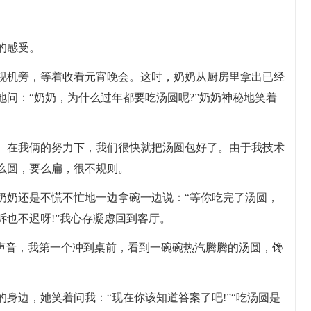
的感受。
视机旁，等着收看元宵晚会。这时，奶奶从厨房里拿出已经
问：“奶奶，为什么过年都要吃汤圆呢?”奶奶神秘地笑着
。在我俩的努力下，我们很快就把汤圆包好了。由于我技术
么圆，要么扁，很不规则。
奶奶还是不慌不忙地一边拿碗一边说：“等你吃完了汤圆，
也不迟呀!”我心存凝虑回到客厅。
的声音，我第一个冲到桌前，看到一碗碗热汽腾腾的汤圆，馋
身边，她笑着问我：“现在你该知道答案了吧!”“吃汤圆是