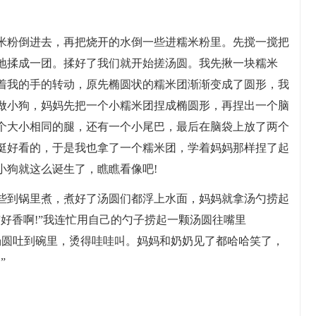
米粉倒进去，再把烧开的水倒一些进糯米粉里。先搅一搅把
地揉成一团。揉好了我们就开始搓汤圆。我先揪一块糯米
着我的手的转动，原先椭圆状的糯米团渐渐变成了圆形，我
做小狗，妈妈先把一个小糯米团捏成椭圆形，再捏出一个脑
个大小相同的腿，还有一个小尾巴，最后在脑袋上放了两个
挺好看的，于是我也拿了一个糯米团，学着妈妈那样捏了起
小狗就这么诞生了，瞧瞧看像吧!
些到锅里煮，煮好了汤圆们都浮上水面，妈妈就拿汤勺捞起
好香啊!”我连忙用自己的勺子捞起一颗汤圆往嘴里
的汤圆吐到碗里，烫得哇哇叫。妈妈和奶奶见了都哈哈笑了，
”