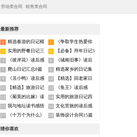
劳动类合同
租售类合同
最新推荐
精选春游的日记模
《争取学生热爱你
1
2
板6篇
的学科》读后感
实用的野餐日记三
【必备】拜年日记3
3
4
篇
篇
《彼岸花》读后感
《城南旧事》读后
5
6
感汇编15篇
爬山日记汇总8篇
精选家乡的日记集
7
8
锦8篇
《丑小鸭》读后感
【精选】回老家日
9
10
15篇
记3篇
【精选】旅游日记
《鱼王》读后感
11
12
四篇
《菊英的出嫁》读
实用的旅游日记四
13
14
后感
篇
我与地坛读书感悟
文化苦旅的读后感
15
16
《十万个为什么》
装饰设计合同15篇
17
18
读后感(通用15篇)
猜你喜欢