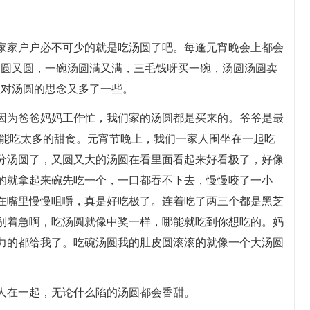
家家户户必不可少的就是吃汤圆了吧。每逢元宵晚会上都会
圆圆又圆，一碗汤圆满又满，三毛钱呀买一碗，汤圆汤圆卖
歌对汤圆的思念又多了一些。
因为爸爸妈妈工作忙，我们家的汤圆都是买来的。爷爷是最
不能吃太多的甜食。元宵节晚上，我们一家人围坐在一起吃
分汤圆了，又圆又大的汤圆在看里面看起来好看极了，好像
的就拿起来碗先吃一个，一口都吞不下去，慢慢咬了一小
在嘴里慢慢咀嚼，真是好吃极了。连着吃了两三个都是黑芝
别着急啊，吃汤圆就像中奖一样，哪能就吃到你想吃的。妈
力的都给我了。吃碗汤圆我的肚皮圆滚滚的就像一个大汤圆
人在一起，无论什么陷的汤圆都会香甜。