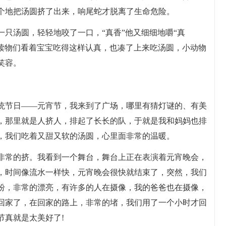
个地把汤圆挤了出来，响尾蛇才脱离了生命危险。
只汤圆，轻轻地咬了一口，“真香”他又细细地嚼“真
”小读物们看着宝宝吃得这样认真，也凑了上来吃汤圆，小动物
笑容。
统节日——元宵节，我来到了广场，哪里有猜灯谜的、有美
，那里就是人挤人，排起了长长的队，于就是我和妈妈也排
，我们吃着又甜又软的汤圆，心里面非常的温暖。
非常的挤。我看到一个舞台，舞台上正在表演着元宵晚会，
，时间像流水一样快，元宵晚会很快就结束了，突然，我们
纷，非常的漂亮，有许多的人在摄像，我的爸爸也在摄像，
回家了，在回家的路上，非常的堵，我们用了一个小时才回
节真就是太美好了!