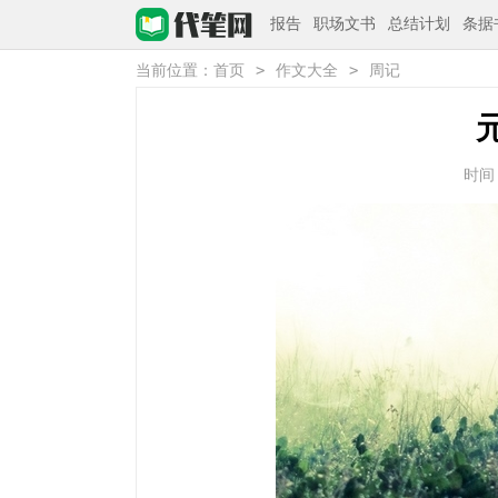
报告
职场文书
总结计划
条据
>
>
当前位置：
首页
作文大全
周记
时间：2