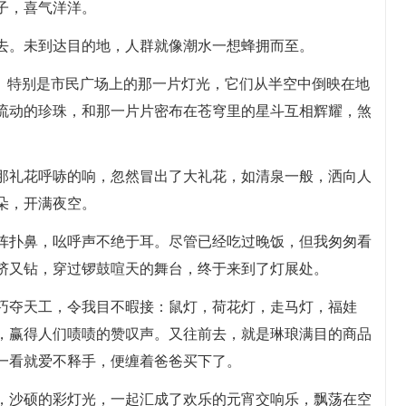
子，喜气洋洋。
去。未到达目的地，人群就像潮水一想蜂拥而至。
了。特别是市民广场上的那一片灯光，它们从半空中倒映在地
流动的珍珠，和那一片片密布在苍穹里的星斗互相辉耀，煞
那礼花呼哧的响，忽然冒出了大礼花，如清泉一般，洒向人
朵，开满夜空。
阵扑鼻，吆呼声不绝于耳。尽管已经吃过晚饭，但我匆匆看
挤又钻，穿过锣鼓喧天的舞台，终于来到了灯展处。
巧夺天工，令我目不暇接：鼠灯，荷花灯，走马灯，福娃
，赢得人们啧啧的赞叹声。又往前去，就是琳琅满目的商品
一看就爱不释手，便缠着爸爸买下了。
，沙硕的彩灯光，一起汇成了欢乐的元宵交响乐，飘荡在空