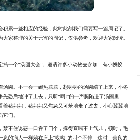
会积累一些相应的经验，此时此刻我们需要写一篇周记了。
为大家整理的关于元宵的周记，仅供参考，欢迎大家阅读。
定搞一个“汤圆大会”。邀请许多小动物去参加，有小蚂蚁，
着汤圆。不一会一碗热腾腾，想碰碰的汤圆端了上来，小冬
先恐后地冲了上去，只听“啊!”的一声腿陷进了汤圆里
看着猪妈妈，猪妈妈又焦急又可笨地走了过去，小心翼翼地
伤它们。
，禁不住诱惑一口吞了四个，撑得直喘不上气儿，顿时，毛
一息的病人一样躺在床上“哎呦”的叫个不停，这时，善良的