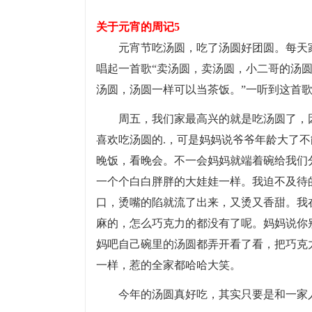
关于元宵的周记5
元宵节吃汤圆，吃了汤圆好团圆。每天
唱起一首歌“卖汤圆，卖汤圆，小二哥的汤
汤圆，汤圆一样可以当茶饭。”一听到这首
周五，我们家最高兴的就是吃汤圆了，
喜欢吃汤圆的.，可是妈妈说爷爷年龄大了
晚饭，看晚会。不一会妈妈就端着碗给我们
一个个白白胖胖的大娃娃一样。我迫不及待
口，烫嘴的陷就流了出来，又烫又香甜。我
麻的，怎么巧克力的都没有了呢。妈妈说你
妈吧自己碗里的汤圆都弄开看了看，把巧克
一样，惹的全家都哈哈大笑。
今年的汤圆真好吃，其实只要是和一家