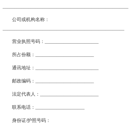
______________________________________________________
公司或机构名称：
____________________________________________________
营业执照号码：_______________________
所占份额：_________________________
通讯地址：___________________________
邮政编码：_________________________
法定代表人：_________________________
联系电话：_____________________
身份证/护照号码：
___________________________________________________