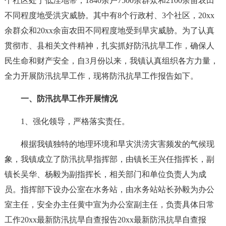
个社区处于低洼地带，1840余户7500余群众和2100余亩农田
不同程度地受洪灾威胁。其中有8个行政村、3个社区，20xx
余群众和20xx余亩农田不同程度地受到旱灾威胁。为了认真
贯彻市、县相关文件精神，扎实抓好防汛抗旱工作，确保人
民生命和财产安全，自3月份以来，我镇认真组织各方力量，
全力开展防汛抗旱工作，现将防汛抗旱工作报告如下。
一、防汛抗旱工作开展情况
1、强化领导，严格落实责任。
根据我镇独特的地理环境和旱灾洪涝灾害频发的气候现
象，我镇成立了防汛抗旱指挥部，由镇长王兴任指挥长，副
镇长吴华、杨毅为副指挥长，相关部门和单位负责人为成
员。指挥部下设办公室在水务站，由水务站站长孙毅为办公
室主任，安全办主任黄中宣为办公室副主任，负责具体日常
工作20xx最新防汛抗旱自查报告20xx最新防汛抗旱自查报