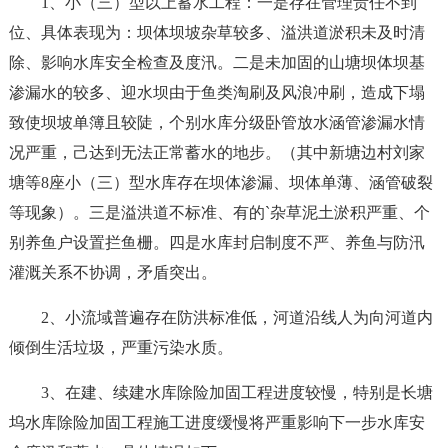
1、小（三）型以上蓄水工程：一是存在管理责任不到
位、具体表现为：坝体坝坡杂草较多、溢洪道淤积未及时清
除、影响水库安全检查及度汛。二是未加固的山塘坝体坝基
渗漏水的较多、迎水坝由于鱼类淘刷及风浪冲刷，造成下塌
致使坝坡单簿且较陡，个别水库分级卧管放水涵管渗漏水情
况严重，己达到无法正常蓄水的地步。（其中新塘边村刘家
塘等8座小（三）型水库存在坝体渗漏、坝体单薄、涵管破裂
等现象）。三是溢洪道不标准、有的`杂草泥土淤积严重、个
别养鱼户设置拦鱼栅。四是水库封启制度不严、养鱼与防汛
灌溉关系不协调，矛盾突出。
2、小流域普遍存在防洪标准低，河道沿线人为向河道内
倾倒生活垃圾，严重污染水质。
3、在建、续建水库除险加固工程进度较慢，特别是长塘
坞水库除险加固工程施工进度缓慢将严重影响下一步水库安