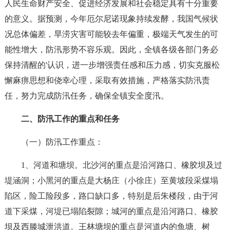
人民生命财产安全、促进经济发展和社会稳定具有十分重要
的意义。据预测，今年厄尔尼诺现象持续发酵，我国气候状
况总体偏差，旱涝灾害可能较去年偏重，极端天气发生的可
能性增大，防汛形势不容乐观。因此，全镇各级各部门务必
保持清醒的'认识，进一步增强责任感和压力感，切实克服松
懈麻痹思想和侥幸心理，采取有效措施，严格落实防汛责
任，努力完成防汛任务，确保全镇安全度汛。
二、防汛工作的重点和任务
（一）防汛工作重点：
1、河道和塘坝。北沙河的重点是沿河路口、橡胶坝及过
堤涵洞；小黑河的重点是大杨庄（小徐庄）至黄坡段采煤塌
陷区，险工险段多，路口缺口多，特别是后朱楼段，由于河
道下采煤，河堤已塌陷裂隙；城河的重点是沿河路口、橡胶
坝及西滕城泄洪道。王林塘坝的重点是河道内的鱼塘、树