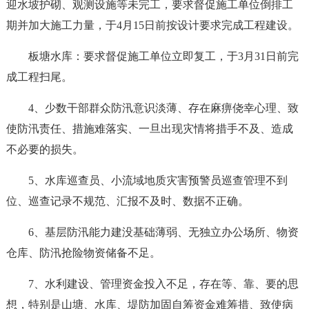
迎水坡护砌、观测设施等未完工，要求督促施工单位倒排工
期并加大施工力量，于4月15日前按设计要求完成工程建设。
板塘水库：要求督促施工单位立即复工，于3月31日前完
成工程扫尾。
4、少数干部群众防汛意识淡薄、存在麻痹侥幸心理、致
使防汛责任、措施难落实、一旦出现灾情将措手不及、造成
不必要的损失。
5、水库巡查员、小流域地质灾害预警员巡查管理不到
位、巡查记录不规范、汇报不及时、数据不正确。
6、基层防汛能力建没基础薄弱、无独立办公场所、物资
仓库、防汛抢险物资储备不足。
7、水利建设、管理资金投入不足，存在等、靠、要的思
想，特别是山塘、水库、堤防加固自筹资金难筹措、致使病