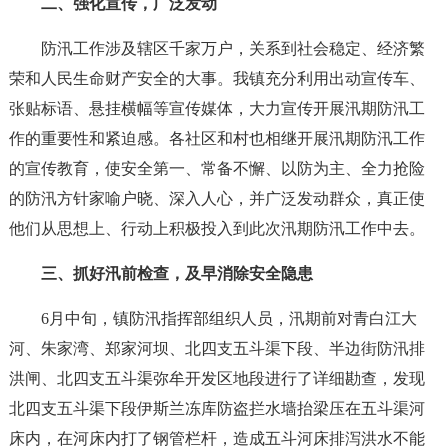
二、强化宣传，广泛发动
防汛工作涉及辖区千家万户，关系到社会稳定、经济繁
荣和人民生命财产安全的大事。我镇充分利用出动宣传车、
张贴标语、悬挂横幅等宣传媒体，大力宣传开展汛期防汛工
作的重要性和紧迫感。各社区和村也相继开展汛期防汛工作
的宣传教育，使安全第一、常备不懈、以防为主、全力抢险
的防汛方针家喻户晓、深入人心，并广泛发动群众，真正使
他们从思想上、行动上积极投入到此次汛期防汛工作中去。
三、抓好汛前检查，及早消除安全隐患
6月中旬，镇防汛指挥部组织人员，汛期前对青白江大
河、朱家湾、郑家河坝、北四支五斗渠下段、半边街防汛排
洪闸、北四支五斗渠弥牟开发区地段进行了详细勘查，发现
北四支五斗渠下段伊斯兰冻库防盗拦水墙抬梁压在五斗渠河
床内，在河床内打了钢管栏杆，造成五斗河床排泻洪水不能