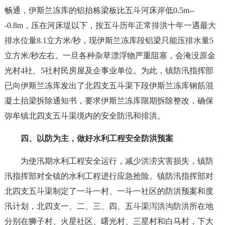
畅通，伊斯兰冻库的铝抬栋梁板比五斗河床岸低0.5m--
-0.8m，压在河床堤以下，按五斗历年正常排洪十年一遇最大
排水位量8.1立方米/秒，现伊斯兰冻库段铝梁只能压排水量5
立方米/秒左右。一旦各种杂草漂浮物严重阻塞，会淹没原金
光村4社、5社村民房屋及企事业单位。为此，镇防汛指挥部
已向伊斯兰冻库发出了北四支五斗渠下段伊斯兰冻库钢筋混
凝土抬梁拆除通知书，要求伊斯兰冻库限期拆除整改，确保
弥牟镇北四支五斗渠境内的安全防汛和排洪。
四、以防为主，做好水利工程安全防洪预案
为使汛期水利工程安全运行，减少洪涝灾害损失，镇防
汛指挥部对全镇的水利工程进行应急抢险。镇防汛指挥部对
北四支五斗渠制定了一斗一村、一斗一社区的防洪预案和度
汛计划，北四支一、二、三、四、五斗渠泻洪沟防洪所在地
分别在狮子村、火星社区、曙光村、三星村和白马村，下大