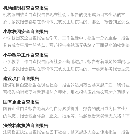
是小编精心整理的中学卫生自查报告，欢迎阅读与收藏。...
机构编制核查自查报告
机构编制核查自查报告在现在社会，报告的使用成为日常生活的常
态，多数报告都是在事情做完或发生后撰写的。那么，报告到底怎么
写才合适呢？下面是小编收集整理的机构编制核查自查报...
小学校园安全自查报告
小学校园安全自查报告在学习、工作生活中，报告十分的重要，报告
具有成文事后性的特点。写起报告来就毫无头绪？下面是小编收集整
理的小学校园安全自查报告，仅供参考，欢迎大家阅读。...
小学教学工作自查报告
小学教学工作自查报告随着社会不断地进步，报告有着举足轻重的地
位，多数报告都是在事情做完或发生后撰写的。一起来参考报告是怎
么写的吧，以下是小编为大家整理的小学教学工作自...
建设项目自查报告
建设项目自查报告在现在社会，报告的适用范围越来越广泛，我们在
写报告的时候要注意逻辑的合理性。那么报告应该怎么写才合适呢？
下面是小编收集整理的建设项目自查报告，欢迎阅读与...
国有企业自查报告
国有企业自查报告随着人们自身素质提升，报告的使用成为日常生活
的常态，报告包含标题、正文、结尾等。写起报告来就毫无头绪？下
面是小编为大家整理的国有企业自查报告，欢迎大家分...
法院档案执法自查报告
法院档案执法自查报告在当下社会，越来越多人会去使用报告，报告