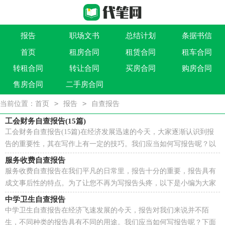
报告
职场文书
总结计划
条据书信
首页
租房合同
租赁合同
租车合同
作文大全
实用文
祝福语
买卖类合同
转租合同
转让合同
买房合同
购房合同
借贷类合同
建筑类合同
劳动类合同
租售类合同
售房合同
二手房合同
>
>
当前位置：
首页
报告
自查报告
工会财务自查报告(15篇)
工会财务自查报告(15篇)在经济发展迅速的今天，大家逐渐认识到报
告的重要性，其在写作上有一定的技巧。我们应当如何写报告呢？以
下是小编收集整理的工会财务自查报告，欢迎大家借鉴...
服务收费自查报告
服务收费自查报告在我们平凡的日常里，报告十分的重要，报告具有
成文事后性的特点。为了让您不再为写报告头疼，以下是小编为大家
整理的服务收费自查报告，欢迎阅读，希望大家能够喜欢...
中学卫生自查报告
中学卫生自查报告在经济飞速发展的今天，报告对我们来说并不陌
生，不同种类的报告具有不同的用途。我们应当如何写报告呢？下面