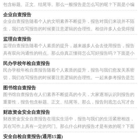
包含标题、正文、结尾等。那么一般报告是怎么写的呢？下面是小编
为大家整理的法院档案执法自查报告，欢迎阅读与收藏...
企业自查报告
企业自查报告随着个人的文明素养不断提升，报告对我们来说并不陌
生，我们在写报告的时候要注意逻辑的合理性。相信许多人会觉得报
告很难写吧，以下是小编精心整理的企业自查报告，欢...
监理自查报告
监理自查报告随着个人素质的提升，越来越多人会去使用报告，报告
具有双向沟通性的特点。那么你真正懂得怎么写好报告吗？下面是小
编精心整理的监理自查报告，欢迎阅读与收藏。监理自...
民办学校年检自查报告
民办学校年检自查报告随着个人素质的提升，报告与我们愈发关系密
切，我们在写报告的时候要注意逻辑的合理性。一起来参考报告是怎
么写的吧，以下是小编整理的民办学校年检自查报告...
图书馆自查报告
图书馆自查报告在人们素养不断提高的今天，大家逐渐认识到报告的
重要性，报告包含标题、正文、结尾等。那么，报告到底怎么写才合
适呢？以下是小编帮大家整理的图书馆自查报告，希望能...
财政资金安全自查报告
财政资金安全自查报告在现实生活中，报告与我们的生活紧密相连，
其在写作上具有一定的窍门。那么什么样的报告才是有效的呢？下面
是小编精心整理的财政资金安全自查报告，欢迎大家分...
安全自检自查报告(通用15篇)