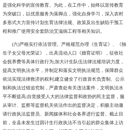
是强化科学的宣传教育。为此，在工作中，始终以宣传教育
为突破口，以优质服务为落脚点，强化自身学习，深入农村
多形式大力宣传计划生育法律法规、政策及出生缺陷干预工
程和推广使用安全套防治艾滋病工程等相关知识。
(六)严格实行依法管理。严格规范办理《生育证》、《独
生子女父母光荣证》，出具流动人口《婚育证明》，征收社
会抚养费等具体行政行为;加大计生队伍法律法规培训力度，
提高文明执法水平，并制定和落实文明执法规范，保障群众
依法实现法律救济的权利;建立健全了行政首长负责制、公示
制和执法过错追究制，严肃查处有关违法案件，文明执法水
平不断提高;自觉接受人大的法律监督和政协的民主监督，服
从审计、监察等监督机关依法作出的监督决定，积极主动邀
请行政执法监督员、新闻媒体和社会各界进行监督。截止目
前，全县未发生过因计生行政执法不当引起的群众集体上访