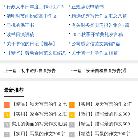
行政人事部年度工作计划(15
正规辞职申请书
篇)
清明时节雨纷纷高中作文
精选优秀写景作文汇总八篇
司机的保证书
有关财务类实习报告集合7篇
读书日演讲稿
2021秋季开学典礼发言稿
关于寒假的日记【推荐】
公司感谢信范文集锦7篇
【精华】劳动合同范文汇编八
关于初一开学作文10篇
篇
上一篇：
初中教师自查报告
下一篇：
安全自检自查报告(通用15篇)
最新推荐
【精品】秋天写景的作文七
【实用】夏天写景的作文汇
1
2
篇
总7篇
【实用】家乡写景的作文汇
【热门】描写景的作文300
3
4
编五篇
字5篇
实用的美丽的写景作文汇编
【精品】描写景的作文600
5
6
六篇
字四篇
【实用】写景的作文300字
【精选】写景的作文300字
7
8