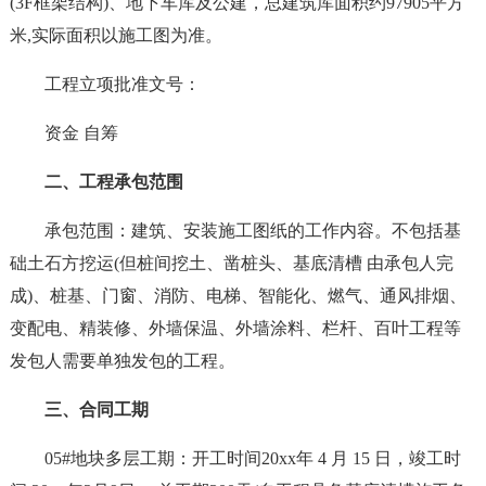
(3F框架结构)、地下车库及公建，总建筑库面积约97905平方
米,实际面积以施工图为准。
工程立项批准文号：
资金 自筹
二、工程承包范围
承包范围：建筑、安装施工图纸的工作内容。不包括基
础土石方挖运(但桩间挖土、凿桩头、基底清槽 由承包人完
成)、桩基、门窗、消防、电梯、智能化、燃气、通风排烟、
变配电、精装修、外墙保温、外墙涂料、栏杆、百叶工程等
发包人需要单独发包的工程。
三、合同工期
05#地块多层工期：开工时间20xx年 4 月 15 日，竣工时